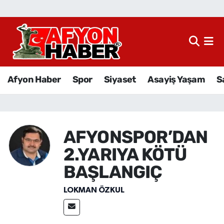
Afyon Haber
Siyaset
Afyon Haber
Spor
Siyaset
Asayiş Yaşam
S
Spor
Asayiş Yaşam
AFYONSPOR’DAN
Sağlık
2.YARIYA KÖTÜ
Eğitim
BAŞLANGIÇ
LOKMAN ÖZKUL
Sivil Toplum
Ekonomi