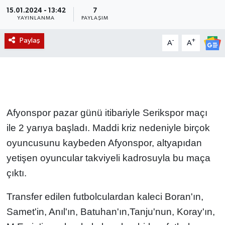
15.01.2024 - 13:42
7
Magazin
YAYINLANMA
PAYLAŞIM
Paylaş
-
+
A
A
Etkinlikler
Afyonspor pazar günü itibariyle Serikspor maçı
ile 2 yarıya başladı. Maddi kriz nedeniyle birçok
oyuncusunu kaybeden Afyonspor, altyapıdan
yetişen oyuncular takviyeli kadrosuyla bu maça
çıktı.
Transfer edilen futbolculardan kaleci Boran'ın,
Samet'in, Anıl'ın, Batuhan'ın,Tanju'nun, Koray'ın,