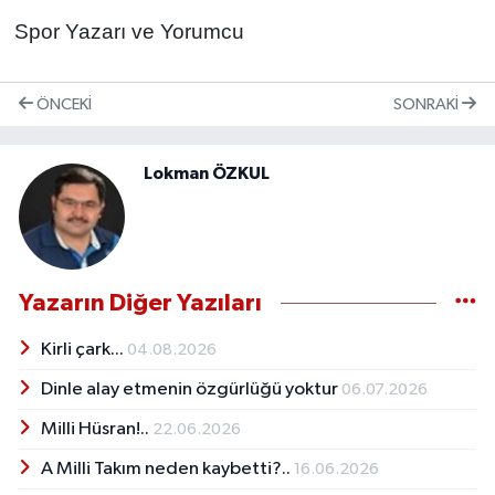
Spor Yazarı ve Yorumcu
ÖNCEKI
SONRAKI
Lokman ÖZKUL
Yazarın Diğer Yazıları
Kirli çark...
04.08.2026
Dinle alay etmenin özgürlüğü yoktur
06.07.2026
Milli Hüsran!..
22.06.2026
A Milli Takım neden kaybetti?..
16.06.2026