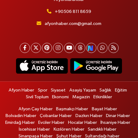
+90506 811 8659
afyonhaber.com@gmail.com
Afyon Haber
Spor
Siyaset
Asayiş Yaşam
Sağlık
Eğitim
Sivil Toplum
Ekonomi
Magazin
Etkinlikler
Afyon Çay Haber
Başmakçı Haber
Bayat Haber
Bolvadin Haber
Çobanlar Haber
Dazkırı Haber
Dinar Haber
Emirdağ Haber
Evciler Haber
Hocalar Haber
İhsaniye Haber
İscehisar Haber
Kızılören Haber
Sandıklı Haber
Sinanpaşa Haber
Şuhut Haber
Sultandağı haber