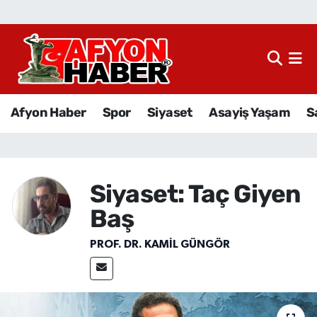
Afyon Haber
Siyaset
Afyon Haber
Spor
Siyaset
Asayiş Yaşam
S
Spor
Asayiş Yaşam
Siyaset: Taç Giyen
Sağlık
Baş
Eğitim
PROF. DR. KAMIL GÜNGÖR
Sivil Toplum
Ekonomi