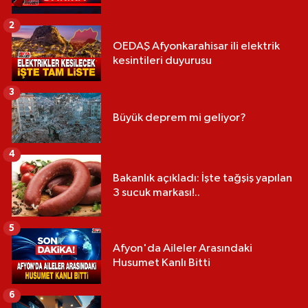
2
OEDAŞ Afyonkarahisar ili elektrik
kesintileri duyurusu
3
Büyük deprem mi geliyor?
4
Bakanlık açıkladı: İşte tağşiş yapılan
3 sucuk markası!..
5
Afyon'da Aileler Arasındaki
Husumet Kanlı Bitti
6