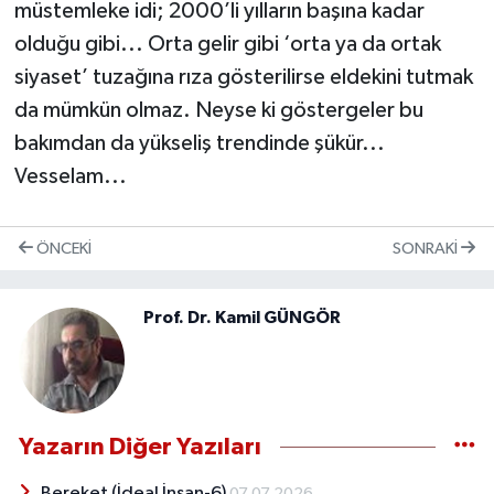
müstemleke idi; 2000’li yılların başına kadar
olduğu gibi... Orta gelir gibi ‘orta ya da ortak
siyaset’ tuzağına rıza gösterilirse eldekini tutmak
da mümkün olmaz. Neyse ki göstergeler bu
bakımdan da yükseliş trendinde şükür...
Vesselam...
ÖNCEKI
SONRAKI
Prof. Dr. Kamil GÜNGÖR
Yazarın Diğer Yazıları
Bereket (İdeal İnsan-6)
07.07.2026