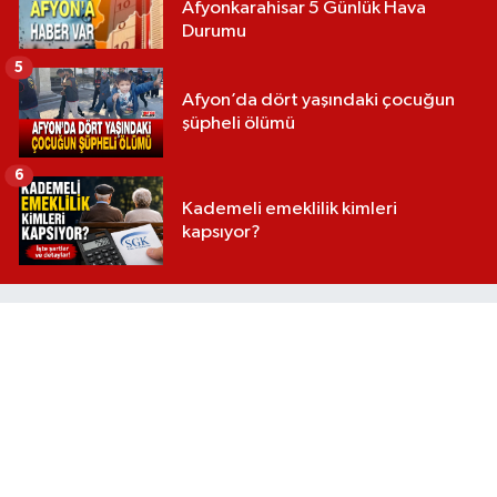
Afyonkarahisar 5 Günlük Hava
Durumu
5
Afyon’da dört yaşındaki çocuğun
şüpheli ölümü
6
Kademeli emeklilik kimleri
kapsıyor?