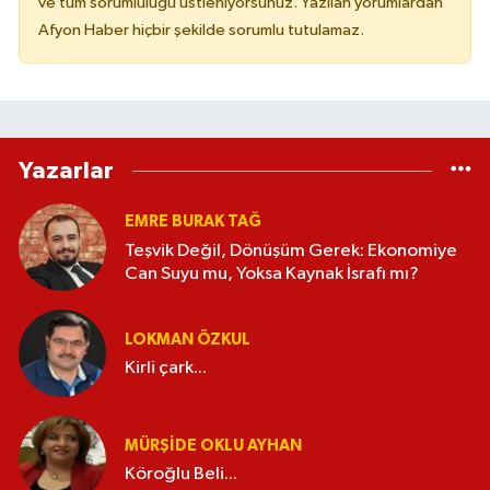
ve tüm sorumluluğu üstleniyorsunuz. Yazılan yorumlardan
Afyon Haber hiçbir şekilde sorumlu tutulamaz.
Yazarlar
EMRE BURAK TAĞ
Teşvik Değil, Dönüşüm Gerek: Ekonomiye
Can Suyu mu, Yoksa Kaynak İsrafı mı?
LOKMAN ÖZKUL
Kirli çark...
MÜRŞIDE OKLU AYHAN
Köroğlu Beli...