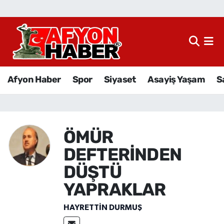
Afyon Haber
Siyaset
Afyon Haber
Spor
Siyaset
Asayiş Yaşam
S
Spor
Asayiş Yaşam
ÖMÜR
Sağlık
DEFTERİNDEN
Eğitim
DÜŞTÜ
YAPRAKLAR
Sivil Toplum
HAYRETTIN DURMUŞ
Ekonomi