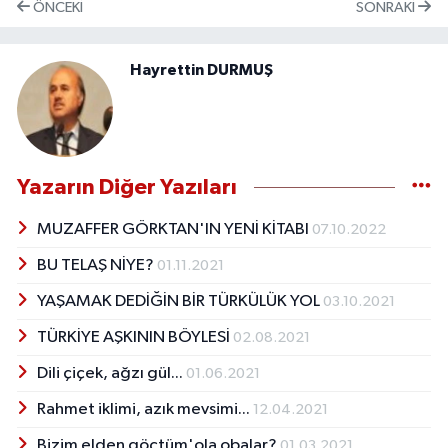
ÖNCEKI
SONRAKI
Hayrettin DURMUŞ
Yazarın Diğer Yazıları
MUZAFFER GÖRKTAN'IN YENİ KİTABI
07.10.2022
BU TELAŞ NİYE?
01.11.2021
YAŞAMAK DEDİĞİN BİR TÜRKÜLÜK YOL
03.10.2021
TÜRKİYE AŞKININ BÖYLESİ
02.08.2021
Dili çiçek, ağzı gül...
01.06.2021
Rahmet iklimi, azık mevsimi...
12.04.2021
Bizim elden göçtüm'ola obalar?
01.03.2021