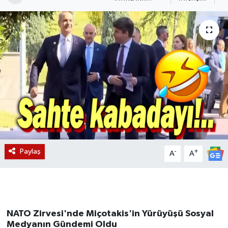
Magazin
Etkinlikler
Paylaş
-
+
A
A
NATO Zirvesi'nde Miçotakis'in Yürüyüşü Sosyal
Medyanın Gündemi Oldu