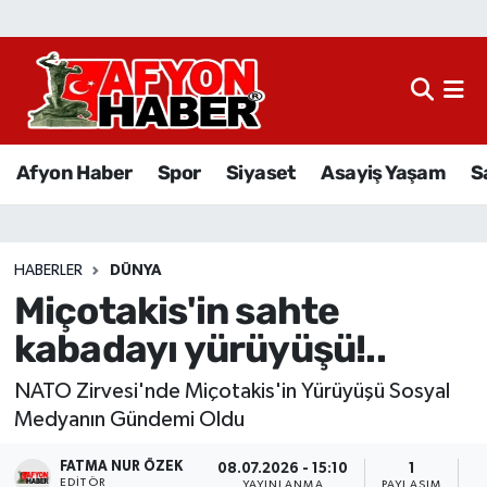
Afyon Haber
Siyaset
Afyon Haber
Spor
Siyaset
Asayiş Yaşam
S
Spor
Asayiş Yaşam
HABERLER
DÜNYA
Miçotakis'in sahte
Sağlık
kabadayı yürüyüşü!..
Eğitim
NATO Zirvesi'nde Miçotakis'in Yürüyüşü Sosyal
Sivil Toplum
Medyanın Gündemi Oldu
FATMA NUR ÖZEK
Ekonomi
08.07.2026 - 15:10
1
EDITÖR
YAYINLANMA
PAYLAŞIM
O