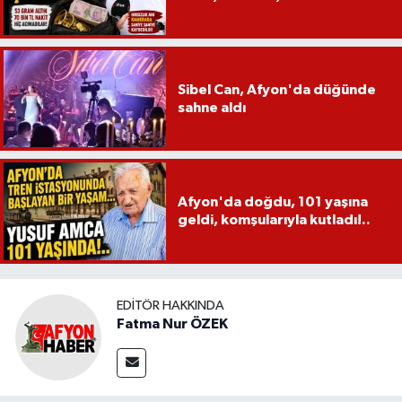
Sibel Can, Afyon'da düğünde
sahne aldı
Afyon'da doğdu, 101 yaşına
geldi, komşularıyla kutladı!..
EDITÖR HAKKINDA
Fatma Nur ÖZEK