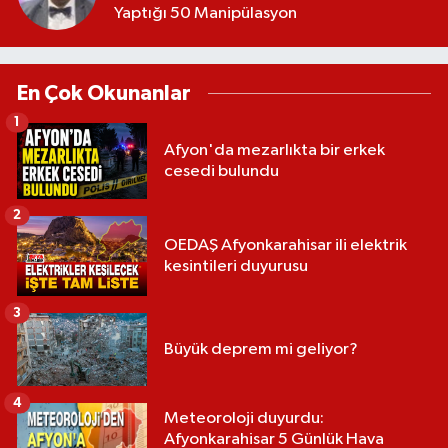
Yaptığı 50 Manipülasyon
En Çok Okunanlar
1
Afyon'da mezarlıkta bir erkek
cesedi bulundu
2
OEDAŞ Afyonkarahisar ili elektrik
kesintileri duyurusu
3
Büyük deprem mi geliyor?
4
Meteoroloji duyurdu:
Afyonkarahisar 5 Günlük Hava