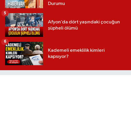
Durumu
5
Afyon’da dört yaşındaki çocuğun
şüpheli ölümü
6
Kademeli emeklilik kimleri
kapsıyor?