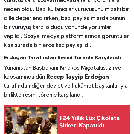
yürüyüş tarzı sosyal medyada farklı yorumlara
neden oldu. Bazı kullanıcılar yürüyüşünü mizahi bir
dille değerlendirirken, bazı paylaşımlarda bunun
bir yürüyüş tarzı olduğu yönünde yorumlar
yapıldı. Sosyal medya platformlarında görüntüler
kısa sürede binlerce kez paylaşıldı.
Erdoğan Tarafından Resmi Törenle Karşılandı
Yunanistan Başbakanı Kiriakos Miçotakis, zirve
kapsamında dün
Recep Tayyip Erdoğan
tarafından diğer devlet ve hükümet başkanlarıyla
birlikte resmi törenle karşılandı.
124 Yıllık Lüx Çikolata
Şirketi Kapatıldı