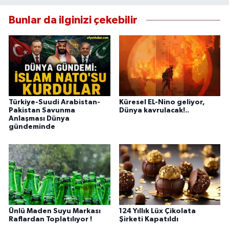
Bunlar da ilginizi çekebilir
Türkiye-Suudi Arabistan-
Küresel EL-Nino geliyor,
Pakistan Savunma
Dünya kavrulacak!..
Anlaşması Dünya
gündeminde
Ünlü Maden Suyu Markası
124 Yıllık Lüx Çikolata
Raflardan Toplatılıyor !
Şirketi Kapatıldı