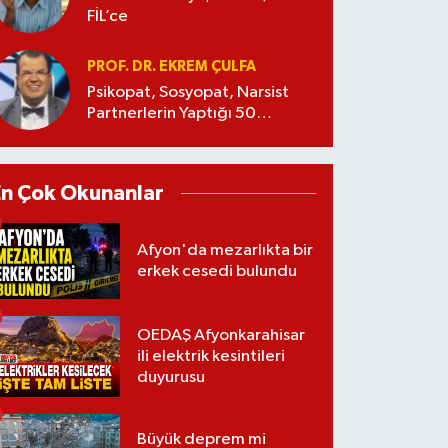
FİL’ce
PROF. DR. EKREM ÇULFA
Psikopat, Sosyopat, Narsist
Partnerlerin Yaptığı 50
Manipülasyon
En Çok Okunanlar
Afyon'da mezarlıkta bir
erkek cesedi bulundu
OEDAŞ Afyonkarahisar
ili elektrik kesintileri
duyurusu
Büyük deprem mi