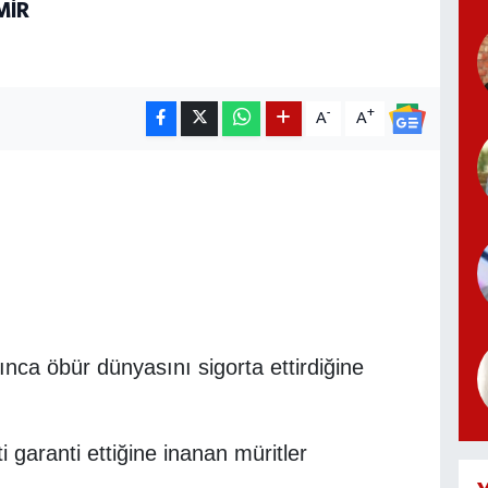
MİR
-
+
A
A
nca öbür dünyasını sigorta ettirdiğine
i garanti ettiğine inanan müritler