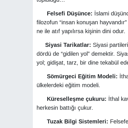
Felsefi Düşünce:
İslami düşünc
filozofun “insan konuşan hayvandır”
ne ile atıf yapılırsa kişinin dini odur.
Siyasi Tarikatlar:
Siyasi partiler
dördü de “gidilen yol” demektir. Siya
yol; gidişat, tarz, bir dine tekabül ed
Sömürgeci Eğitim Modeli:
İtha
ülkelerdeki eğitim modeli.
Küreselleşme çukuru:
İthal ka
herkesin battığı çukur.
Tuzak Bilgi Sistemleri:
Felsefe,