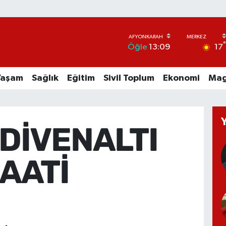
17
Öğle
13:09
Yaşam
Sağlık
Eğitim
Sivil Toplum
Ekonomi
Mag
DİVENALTI
AATİ
2)