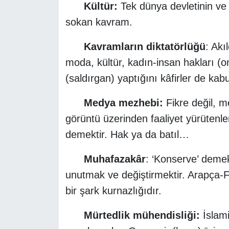
Kültür:
Tek dünya devletinin ve 
sokan kavram.
Kavramların diktatörlüğü
: Akı
moda, kültür, kadın-insan hakları (on
(saldırgan) yaptığını kâfirler de kabu
Medya mezhebi:
Fikre değil, m
görüntü üzerinden faaliyet yürütenle
demektir. Hak ya da batıl…
Muhafazakâr
: ‘Konserve’ demek
unutmak ve değiştirmektir. Arapça-
bir şark kurnazlığıdır.
Mürtedlik mühendisliği:
İslami