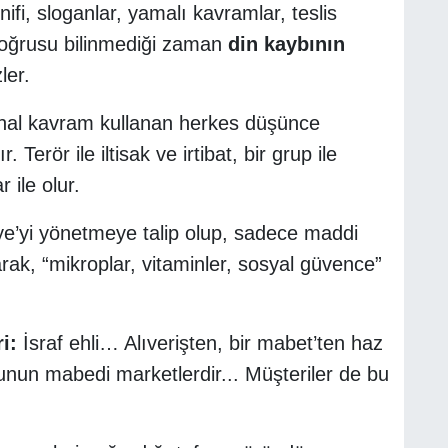
fi, sloganlar, yamalı kavramlar, teslis
. Doğrusu bilinmediği zaman
din kaybının
özler.
hal kavram kullanan herkes düşünce
ır. Terör ile iltisak ve irtibat, bir grup ile
 ile olur.
e’yi yönetmeye talip olup, sadece maddi
arak, “mikroplar, vitaminler, sosyal güvence”
i:
İsraf ehli… Alıverişten, bir mabet’ten haz
munun mabedi marketlerdir... Müşteriler de bu