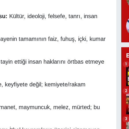
su:
Kültür, ideoloji, felsefe, tanrı, insan
yenin tamamının faiz, fuhuş, içki, kumar
 tayin ettiği insan haklarını örtbas etmeye
1
, keyfiyete değil; kemiyete/rakam
2
i, emanet, maymuncuk, melez, mürted; bu
3