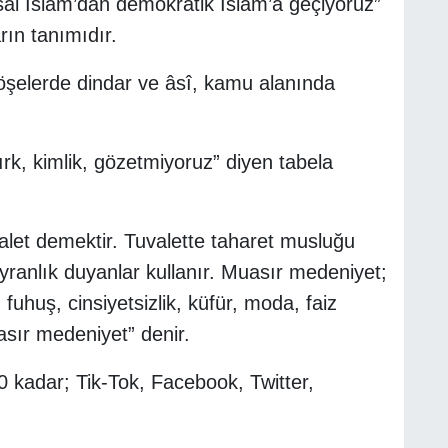
sal İslam’dan demokratik İslam’a geçiyoruz”
ın tanımıdır.
şelerde dindar ve âsî, kamu alanında
, ırk, kimlik, gözetmiyoruz” diyen tabela
let demektir. Tuvalette taharet musluğu
ranlık duyanlar kullanır. Muasır medeniyet;
fuhuş, cinsiyetsizlik, küfür, moda, faiz
asır medeniyet” denir.
 kadar; Tik-Tok, Facebook, Twitter,