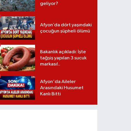
geliyor?
Afyon’da dört yaşındaki
çocuğun şüpheli ölümü
Bakanlık açıkladı: İşte
tağşiş yapılan 3 sucuk
markası!..
Afyon'da Aileler
Arasındaki Husumet
Kanlı Bitti