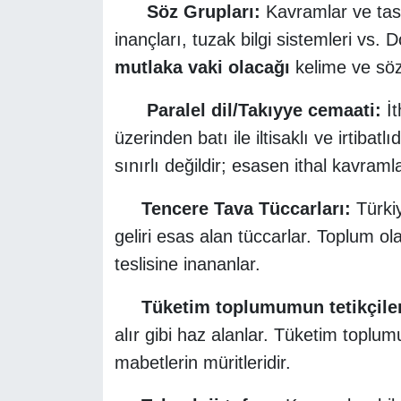
Söz Grupları:
Kavramlar ve tasni
inançları, tuzak bilgi sistemleri vs
mutlaka vaki olacağı
kelime ve s
Paralel dil/Takıyye cemaati:
İt
üzerinden batı ile iltisaklı ve irtibatlıd
sınırlı değildir; esasen ithal kavramlar
Tencere Tava Tüccarları:
Türkiy
geliri esas alan tüccarlar. Toplum ol
teslisine inananlar.
Tüketim toplumumun tetikçiler
alır gibi haz alanlar. Tüketim toplu
mabetlerin müritleridir.