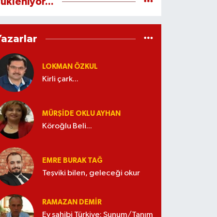
ükleniyor...
Yazarlar
LOKMAN ÖZKUL
Kirli çark...
MÜRŞIDE OKLU AYHAN
Köroğlu Beli...
EMRE BURAK TAĞ
Teşviki bilen, geleceği okur
RAMAZAN DEMİR
Ev sahibi Türkiye; Sunum/Tanım