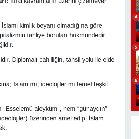
rı:
İthal kavramların üzerini çizemeyen
4
İslami kimlik beyanı olmadığına göre,
pitalizmin tahliye boruları hükmündedir.
ldir.
5
dir. Diplomalı cahilliğin, tahsil yolu ile elde
6
na; İslam mı; ideolojiler mi temel teşkil
“Esselemü aleyküm”, hem “günaydın”
deolojiler) üzerinden amel edip, İslam
ek.