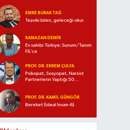
EMRE BURAK TAĞ
Teşviki bilen, geleceği okur
RAMAZAN DEMİR
Ev sahibi Türkiye; Sunum/Tanım
FİL’ce
PROF. DR. EKREM ÇULFA
Psikopat, Sosyopat, Narsist
Partnerlerin Yaptığı 50
Manipülasyon
PROF. DR. KAMIL GÜNGÖR
Bereket (İdeal İnsan-6)