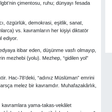
lgbt’nin çimentosu, ruhu; dünyayı fesada
lcı, özgürlük, demokrasi, eşitlik, sanat,
larca) vs. kavramların her kişiyi diktatör
l ediyor.
edyaya itibar eden, düşünme vasfı olmayıp,
rin mezhebi (yolu). Mezhep, “gidilen yol”
tir. Hac-78’deki, “adınız Müslüman” emrini
Farsça melez bir kavramdır. Muhafazakârlık,
 kavramlara yama-takas-vekâlet