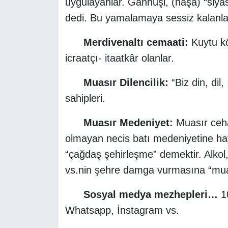
uygulayanlar. Gannuşi, (haşa) “siya
dedi. Bu yamalamaya sessiz kalanlar
Merdivenaltı cemaati:
Kuytu kö
icraatçı- itaatkâr olanlar.
Muasır Dilencilik:
“Biz din, dil
sahipleri.
Muasır Medeniyet:
Muasır ceha
olmayan necis batı medeniyetine hay
“çağdaş şehirleşme” demektir. Alkol, 
vs.nin şehre damga vurmasına “mu
Sosyal medya mezhepleri…
10
Whatsapp, İnstagram vs.