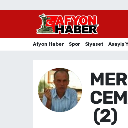
Afyon Haber
Siyaset
Afyon Haber
Spor
Siyaset
Asayiş 
Spor
Asayiş Yaşam
MER
Sağlık
CEM
Eğitim
(
Sivil Toplum
Ekonomi