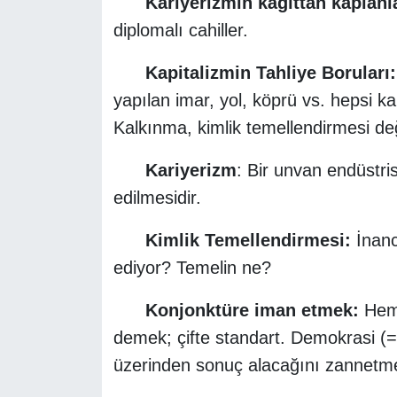
Kariyerizmin kâğıttan kaplanla
diplomalı cahiller.
Kapitalizmin Tahliye Boruları:
yapılan imar, yol, köprü vs. hepsi ka
Kalkınma, kimlik temellendirmesi deği
Kariyerizm
: Bir unvan endüstrisi
edilmesidir.
Kimlik Temellendirmesi:
İnancı
ediyor? Temelin ne?
Konjonktüre iman etmek:
Hem 
demek; çifte standart. Demokrasi (=i
üzerinden sonuç alacağını zannetm