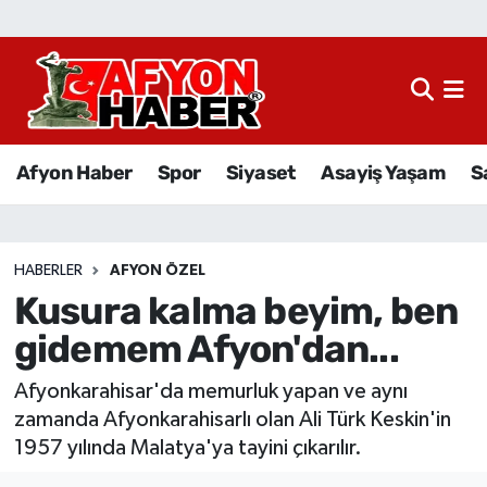
Afyon Haber
Siyaset
Afyon Haber
Spor
Siyaset
Asayiş Yaşam
S
Spor
Asayiş Yaşam
HABERLER
AFYON ÖZEL
Kusura kalma beyim, ben
Sağlık
gidemem Afyon'dan...
Eğitim
Afyonkarahisar'da memurluk yapan ve aynı
Sivil Toplum
zamanda Afyonkarahisarlı olan Ali Türk Keskin'in
1957 yılında Malatya'ya tayini çıkarılır.
Ekonomi