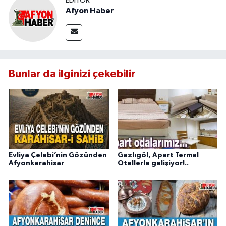
EDITÖR
Afyon Haber
Bunlar da ilginizi çekebilir
Evliya Çelebi’nin Gözünden
Gazlıgöl, Apart Termal
Afyonkarahisar
Otellerle gelişiyor!..