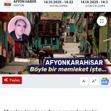
AFYON HABER
14.10.2025 - 14:22
14.10.2025 - 14:30
EDITÖR
YAYINLANMA
GÜNCELLEME
Magazin
Etkinlikler
Paylaş
-
+
A
A