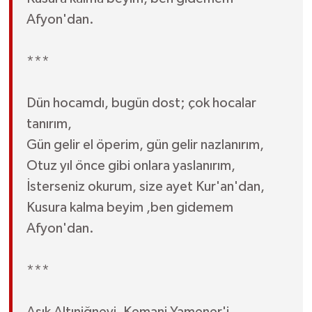
Afyon'dan.
***
Dün hocamdı, bugün dost; çok hocalar
tanırım,
Gün gelir el öperim, gün gelir nazlanırım,
Otuz yıl önce gibi onlara yaslanırım,
İsterseniz okurum, size ayet Kur'an'dan,
Kusura kalma beyim ,ben gidemem
Afyon'dan.
***
Aşık Altıniğneyi, Kemani Yamener'i,