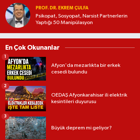
PROF. DR. EKREM ÇULFA
Psikopat, Sosyopat, Narsist Partnerlerin
Yaptığı 50 Manipülasyon
En Çok Okunanlar
1
Afyon'da mezarlıkta bir erkek
cesedi bulundu
2
OEDAŞ Afyonkarahisar ili elektrik
kesintileri duyurusu
3
Büyük deprem mi geliyor?