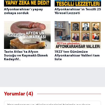
Afyonkarahisar'ı yapay
Afyonkarahisar'ın Tescilli 25
zekaya sorduk
Yöresel Lezzeti
Taste Atlas'ta Afyon
1923'ten Günümüze
Sucuğu ve Kaymaklı Ekmek
Afyonkarahisar Valileri tam
Kadayıfı!..
liste
Yorumlar (4)