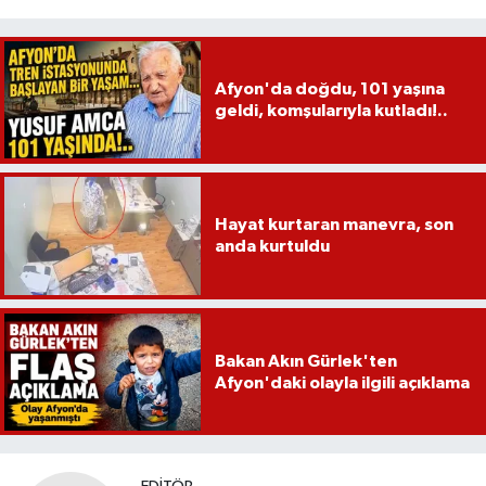
Afyon'da doğdu, 101 yaşına
geldi, komşularıyla kutladı!..
Hayat kurtaran manevra, son
anda kurtuldu
Bakan Akın Gürlek'ten
Afyon'daki olayla ilgili açıklama