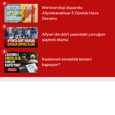
4
Meteoroloji duyurdu:
Afyonkarahisar 5 Günlük Hava
Durumu
5
Afyon’da dört yaşındaki çocuğun
şüpheli ölümü
6
Kademeli emeklilik kimleri
kapsıyor?