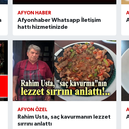
AFYON HABER
a
Afyonhaber Whatsapp İletişim
A
hattı hizmetinizde
AFYON ÖZEL
Rahim Usta, saç kavurmanın lezzet
A
sırrını anlattı