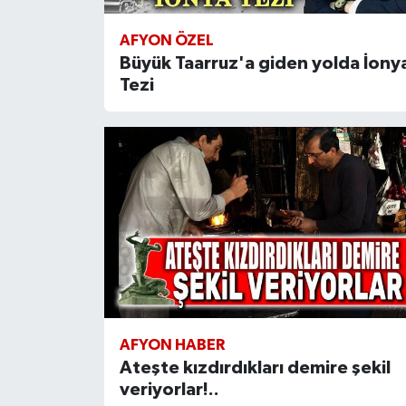
AFYON ÖZEL
Büyük Taarruz'a giden yolda İony
Tezi
AFYON HABER
Ateşte kızdırdıkları demire şekil
veriyorlar!..