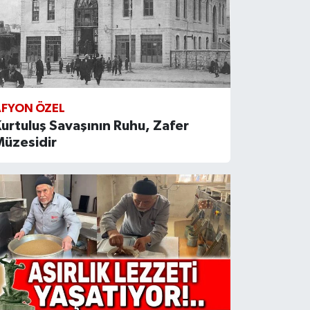
AFYON ÖZEL
urtuluş Savaşının Ruhu, Zafer
Müzesidir