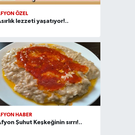
AFYON ÖZEL
sırlık lezzeti yaşatıyor!..
AFYON HABER
fyon Şuhut Keşkeğinin sırrı!..