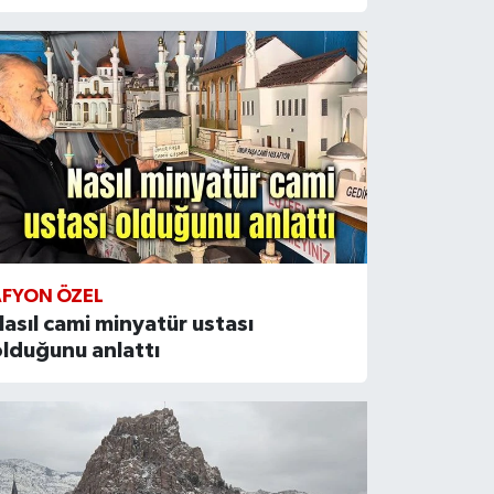
AFYON ÖZEL
asıl cami minyatür ustası
lduğunu anlattı