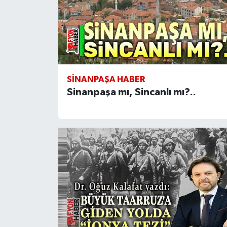
SINANPAŞA HABER
Sinanpaşa mı, Sincanlı mı?..