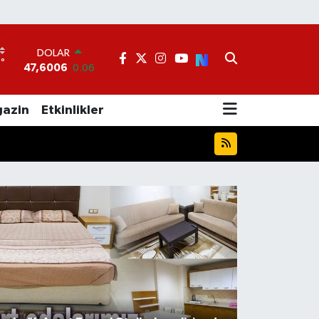
EURO
°
1
55,0250
0.02
STERLİN
64,2398
0.2
azin
Etkinlikler
GRAM ALTIN
6513.94
0.32
BİST100
13.799
70
BITCOIN
64.643,95
0.16
DOLAR
47,6006
0.06