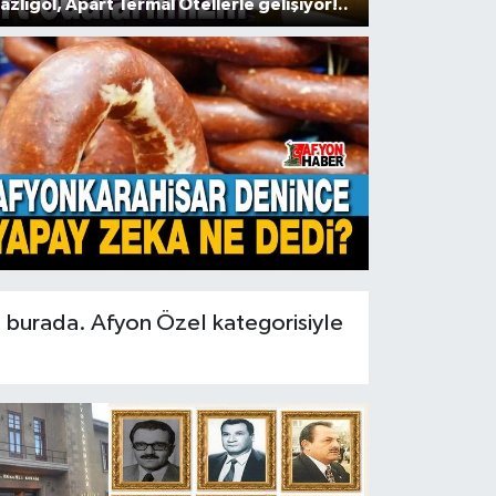
azlıgöl, Apart Termal Otellerle gelişiyor!..
ı burada. Afyon Özel kategorisiyle