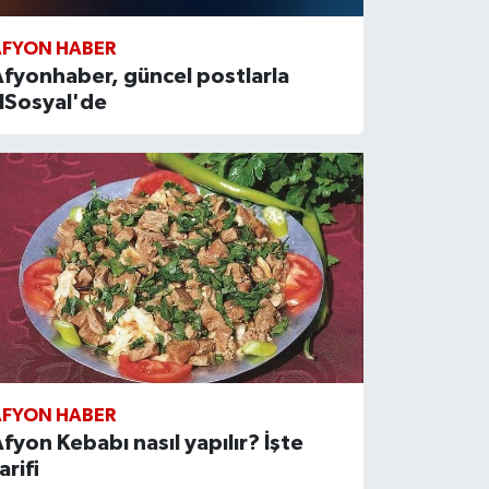
AFYON HABER
fyonhaber, güncel postlarla
NSosyal'de
AFYON HABER
fyon Kebabı nasıl yapılır? İşte
arifi