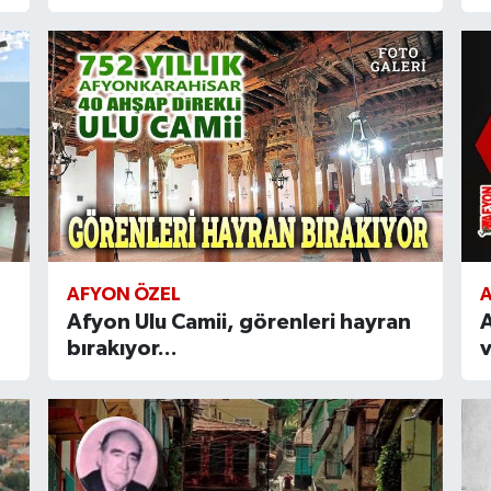
AFYON ÖZEL
Afyon Ulu Camii, görenleri hayran
bırakıyor...
v