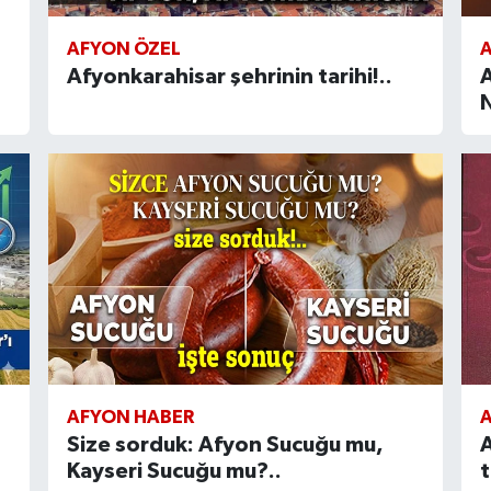
AFYON ÖZEL
Afyonkarahisar şehrinin tarihi!..
A
AFYON HABER
Size sorduk: Afyon Sucuğu mu,
A
Kayseri Sucuğu mu?..
t