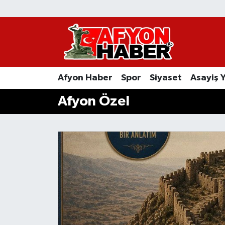
Afyon Haber
Siyaset
Afyon Haber
Spor
Siyaset
Asayiş 
Spor
Afyon Özel
Asayiş Yaşam
Sağlık
Eğitim
Sivil Toplum
Ekonomi