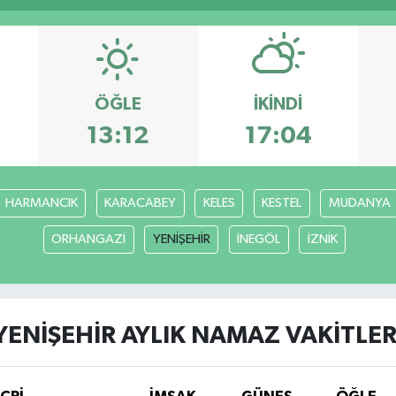
ÖĞLE
İKINDI
13:12
17:04
HARMANCIK
KARACABEY
KELES
KESTEL
MUDANYA
ORHANGAZİ
YENİŞEHİR
İNEGÖL
İZNİK
YENİŞEHİR AYLIK NAMAZ VAKITLER