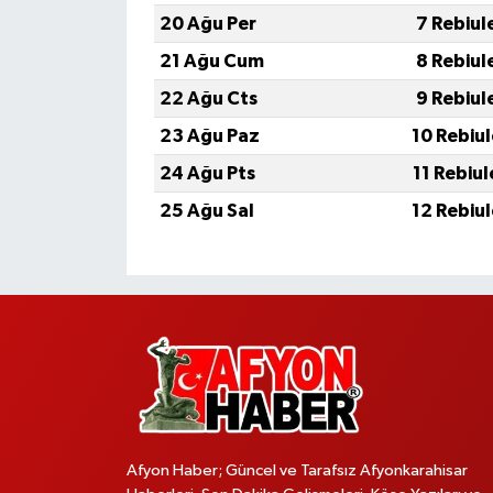
20 Ağu Per
7 Rebiul
21 Ağu Cum
8 Rebiul
22 Ağu Cts
9 Rebiul
23 Ağu Paz
10 Rebiu
24 Ağu Pts
11 Rebiu
25 Ağu Sal
12 Rebiu
Afyon Haber; Güncel ve Tarafsız Afyonkarahisar