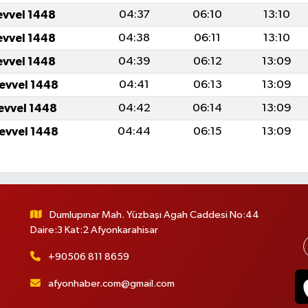
evvel 1448
04:37
06:10
13:10
evvel 1448
04:38
06:11
13:10
evvel 1448
04:39
06:12
13:09
levvel 1448
04:41
06:13
13:09
levvel 1448
04:42
06:14
13:09
levvel 1448
04:44
06:15
13:09
Dumlupınar Mah. Yüzbaşı Agah Caddesi No:44
Daire:3 Kat:2 Afyonkarahisar
+90506 811 8659
afyonhaber.com@gmail.com