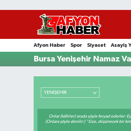
Afyon Haber
Siyaset
Afyon Haber
Spor
Siyaset
Asayiş 
Spor
Bursa Yenişehir Namaz Vak
Asayiş Yaşam
Sağlık
YENİŞEHİR
Eğitim
Sivil Toplum
Onlar (kâfirler) orada şöyle feryad ederler: 
(Onlara şöyle denilir:) "Size, düşünecek bir
Ekonomi