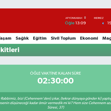
1
Öğle
13:09
Yaşam
Sağlık
Eğitim
Sivil Toplum
Ekonomi
Mag
itleri
ÖĞLE VAKTINE KALAN SÜRE
02:30:00
Ey Rabbimiz, bizi (Cehennem'den) çıkar, (tekrar dünyaya gönder ki) yapt
 kimsenin düşüneceği kadar ömür vermedik mi ki? Hem size Cehennem azâ
Sûresi, 37)