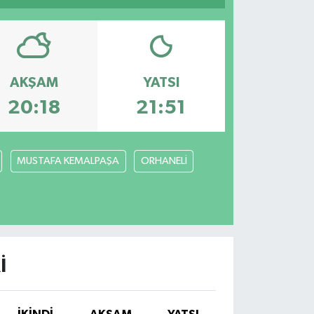
AKŞAM
YATSI
20:18
21:51
MUSTAFA KEMALPAŞA
ORHANELİ
I