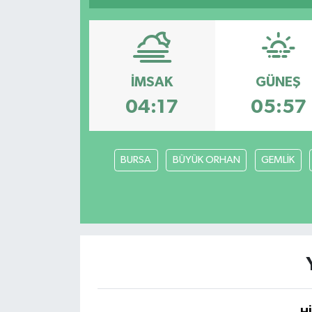
Magazin
Etkinlikler
İMSAK
GÜNEŞ
04:17
05:57
BURSA
BÜYÜK ORHAN
GEMLİK