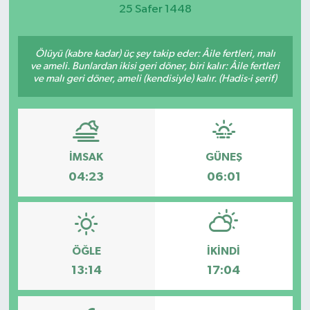
25 Safer 1448
Magazin
Ölüyü (kabre kadar) üç şey takip eder: Âile fertleri, malı
Etkinlikler
ve ameli. Bunlardan ikisi geri döner, biri kalır: Âile fertleri
ve malı geri döner, ameli (kendisiyle) kalır. (Hadis-i şerif)
İMSAK
GÜNEŞ
04:23
06:01
ÖĞLE
İKINDI
13:14
17:04