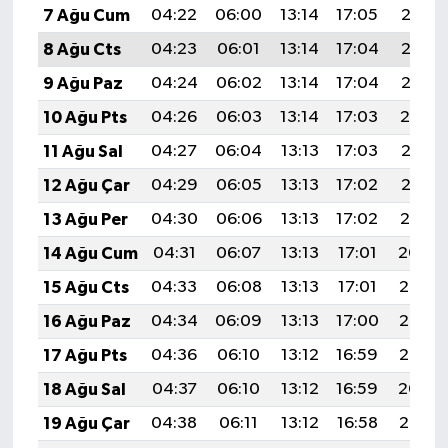
7 Ağu Cum
04:22
06:00
13:14
17:05
20:18
8 Ağu Cts
04:23
06:01
13:14
17:04
20:17
9 Ağu Paz
04:24
06:02
13:14
17:04
20:16
10 Ağu Pts
04:26
06:03
13:14
17:03
20:14
11 Ağu Sal
04:27
06:04
13:13
17:03
20:13
12 Ağu Çar
04:29
06:05
13:13
17:02
20:12
13 Ağu Per
04:30
06:06
13:13
17:02
20:10
14 Ağu Cum
04:31
06:07
13:13
17:01
20:09
15 Ağu Cts
04:33
06:08
13:13
17:01
20:08
16 Ağu Paz
04:34
06:09
13:13
17:00
20:07
17 Ağu Pts
04:36
06:10
13:12
16:59
20:05
18 Ağu Sal
04:37
06:10
13:12
16:59
20:04
19 Ağu Çar
04:38
06:11
13:12
16:58
20:02