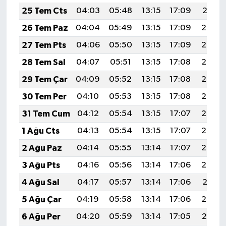
25 Tem Cts
04:03
05:48
13:15
17:09
20:31
26 Tem Paz
04:04
05:49
13:15
17:09
20:30
27 Tem Pts
04:06
05:50
13:15
17:09
20:29
28 Tem Sal
04:07
05:51
13:15
17:08
20:29
29 Tem Çar
04:09
05:52
13:15
17:08
20:28
30 Tem Per
04:10
05:53
13:15
17:08
20:27
31 Tem Cum
04:12
05:54
13:15
17:07
20:26
1 Ağu Cts
04:13
05:54
13:15
17:07
20:25
2 Ağu Paz
04:14
05:55
13:14
17:07
20:24
3 Ağu Pts
04:16
05:56
13:14
17:06
20:22
4 Ağu Sal
04:17
05:57
13:14
17:06
20:21
5 Ağu Çar
04:19
05:58
13:14
17:06
20:20
6 Ağu Per
04:20
05:59
13:14
17:05
20:19