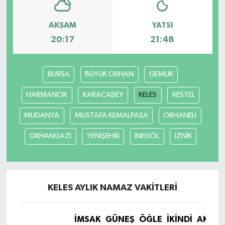
AKŞAM
YATSI
20:17
21:48
BURSA
BÜYÜK ORHAN
GEMLİK
HARMANCIK
KARACABEY
KELES
KESTEL
MUDANYA
MUSTAFA KEMALPAŞA
ORHANELİ
ORHANGAZİ
YENİŞEHİR
İNEGÖL
İZNİK
KELES AYLIK NAMAZ VAKITLERI
İMSAK
GÜNEŞ
ÖĞLE
İKINDI
AKŞA