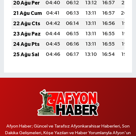
20 Ağu Per
04:40
06:12
13:12
16:57
20:01
21 Ağu Cum
04:41
06:13
13:11
16:57
20:00
22 Ağu Cts
04:42
06:14
13:11
16:56
19:58
23 Ağu Paz
04:44
06:15
13:11
16:55
19:57
24 Ağu Pts
04:45
06:16
13:11
16:55
19:55
25 Ağu Sal
04:46
06:17
13:10
16:54
19:54
Afyon Haber; Güncel ve Tarafsız Afyonkarahisar Haberleri, Son
Dakika Gelişmeleri, Köşe Yazıları ve Haber Yorumlarıyla Afyon'un