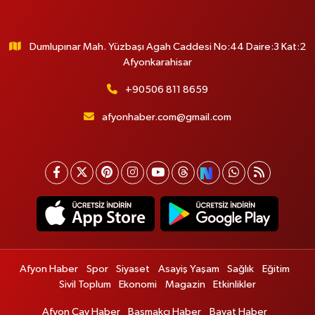
Dumlupınar Mah. Yüzbaşı Agah Caddesi No:44 Daire:3 Kat:2
Afyonkarahisar
+90506 811 8659
afyonhaber.com@gmail.com
Afyon Haber
Spor
Siyaset
Asayiş Yaşam
Sağlık
Eğitim
Sivil Toplum
Ekonomi
Magazin
Etkinlikler
Afyon Çay Haber
Başmakçı Haber
Bayat Haber