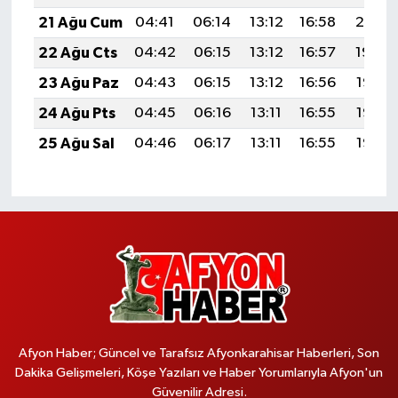
21 Ağu Cum
04:41
06:14
13:12
16:58
20:01
22 Ağu Cts
04:42
06:15
13:12
16:57
19:59
23 Ağu Paz
04:43
06:15
13:12
16:56
19:58
24 Ağu Pts
04:45
06:16
13:11
16:55
19:56
25 Ağu Sal
04:46
06:17
13:11
16:55
19:55
Afyon Haber; Güncel ve Tarafsız Afyonkarahisar Haberleri, Son
Dakika Gelişmeleri, Köşe Yazıları ve Haber Yorumlarıyla Afyon'un
Güvenilir Adresi.