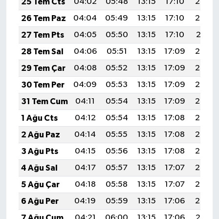
25 Tem Cts
04:02
05:48
13:15
17:10
20:33
26 Tem Paz
04:04
05:49
13:15
17:10
20:32
27 Tem Pts
04:05
05:50
13:15
17:10
20:31
28 Tem Sal
04:06
05:51
13:15
17:09
20:30
29 Tem Çar
04:08
05:52
13:15
17:09
20:29
30 Tem Per
04:09
05:53
13:15
17:09
20:28
31 Tem Cum
04:11
05:54
13:15
17:09
20:27
1 Ağu Cts
04:12
05:54
13:15
17:08
20:26
2 Ağu Paz
04:14
05:55
13:15
17:08
20:25
3 Ağu Pts
04:15
05:56
13:15
17:08
20:24
4 Ağu Sal
04:17
05:57
13:15
17:07
20:23
5 Ağu Çar
04:18
05:58
13:15
17:07
20:22
6 Ağu Per
04:19
05:59
13:15
17:06
20:20
7 Ağu Cum
04:21
06:00
13:15
17:06
20:19