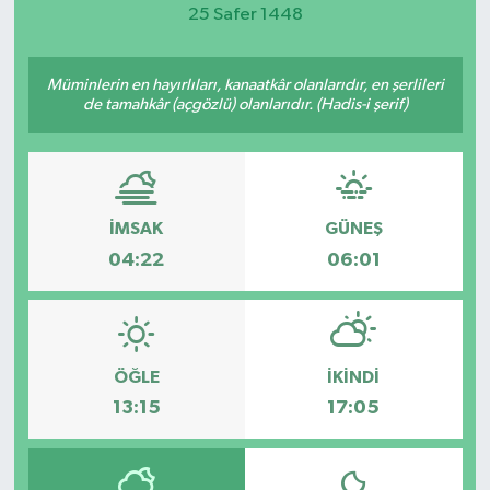
25 Safer 1448
Magazin
Müminlerin en hayırlıları, kanaatkâr olanlarıdır, en şerlileri
Etkinlikler
de tamahkâr (açgözlü) olanlarıdır. (Hadis-i şerif)
İMSAK
GÜNEŞ
04:22
06:01
ÖĞLE
İKINDI
13:15
17:05