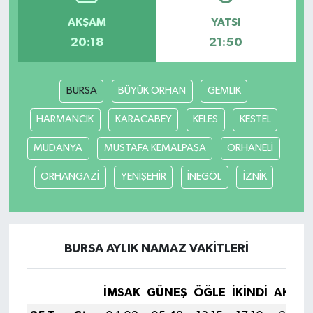
AKŞAM
YATSI
20:18
21:50
BURSA
BÜYÜK ORHAN
GEMLİK
HARMANCIK
KARACABEY
KELES
KESTEL
MUDANYA
MUSTAFA KEMALPAŞA
ORHANELİ
ORHANGAZİ
YENİŞEHİR
İNEGÖL
İZNİK
BURSA AYLIK NAMAZ VAKITLERI
İMSAK
GÜNEŞ
ÖĞLE
İKINDI
AKŞA