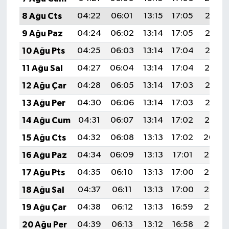
8 Ağu Cts
04:22
06:01
13:15
17:05
20:18
9 Ağu Paz
04:24
06:02
13:14
17:05
20:17
10 Ağu Pts
04:25
06:03
13:14
17:04
20:16
11 Ağu Sal
04:27
06:04
13:14
17:04
20:14
12 Ağu Çar
04:28
06:05
13:14
17:03
20:13
13 Ağu Per
04:30
06:06
13:14
17:03
20:12
14 Ağu Cum
04:31
06:07
13:14
17:02
20:10
15 Ağu Cts
04:32
06:08
13:13
17:02
20:09
16 Ağu Paz
04:34
06:09
13:13
17:01
20:08
17 Ağu Pts
04:35
06:10
13:13
17:00
20:06
18 Ağu Sal
04:37
06:11
13:13
17:00
20:05
19 Ağu Çar
04:38
06:12
13:13
16:59
20:03
20 Ağu Per
04:39
06:13
13:12
16:58
20:02