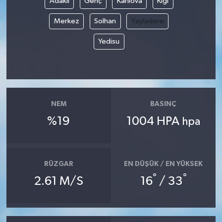
Adaklı
Genç
Karlıova
Kiğı
Merkez
Solhan
Yayladere
Yedisu
NEM
BASINÇ
%19
1004 HPA
hpa
RÜZGAR
EN DÜŞÜK / EN YÜKSEK
°
°
2.61 M/S
16
/ 33