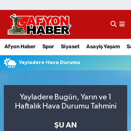
Afyon Haber
Siyaset
Afyon Haber
Spor
Siyaset
Asayiş Yaşam
S
Spor
Yayladere Hava Durumu
Asayiş Yaşam
Sağlık
Yayladere Bugün, Yarın ve 1
Eğitim
Haftalık Hava Durumu Tahmini
Sivil Toplum
ŞU AN
Ekonomi