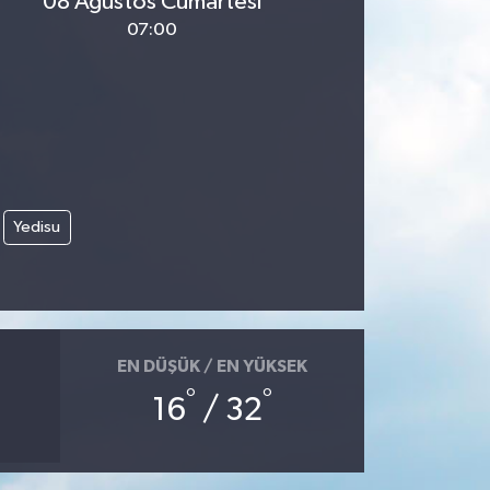
08 Ağustos Cumartesi
07:00
Yedisu
EN DÜŞÜK / EN YÜKSEK
°
°
16
/ 32