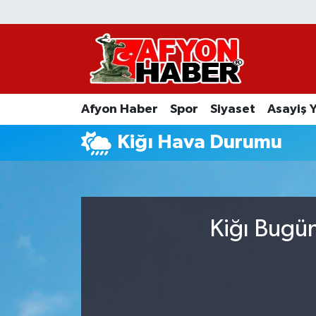
Afyon Haber
Siyaset
Afyon Haber
Spor
Siyaset
Asayiş 
Spor
Kiğı Hava Durumu
Asayiş Yaşam
Sağlık
Kiğı Bugün
Eğitim
Sivil Toplum
Ekonomi