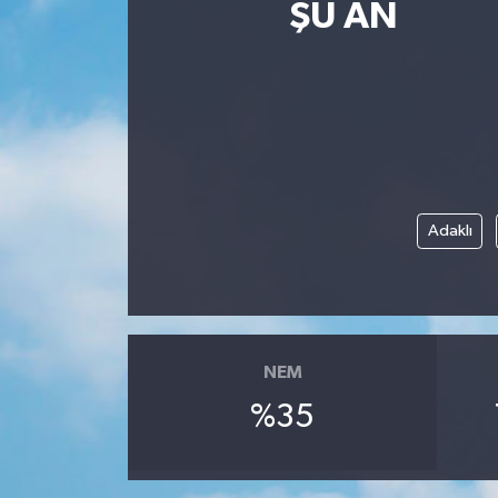
ŞU AN
Magazin
Etkinlikler
Adaklı
NEM
%35