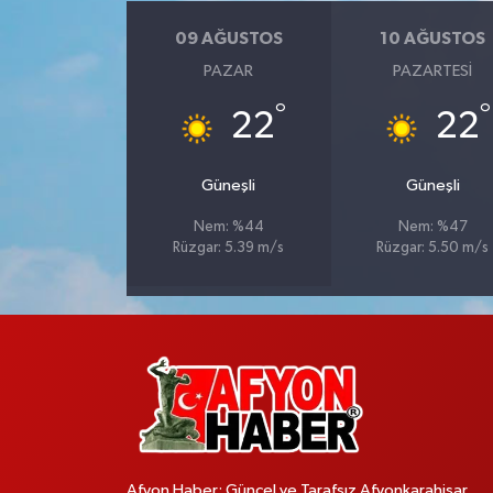
09 AĞUSTOS
10 AĞUSTOS
PAZAR
PAZARTESI
°
°
22
22
Güneşli
Güneşli
Nem: %44
Nem: %47
Rüzgar: 5.39 m/s
Rüzgar: 5.50 m/s
Afyon Haber; Güncel ve Tarafsız Afyonkarahisar