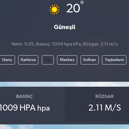
°
20
Güneşli
Nem: %35, Basınç: 1009 hpa hPa, Rüzgar: 2.11 m/s
Genç
Karlıova
Kiğı
Merkez
Solhan
Yayladere
BASINÇ
RÜZGAR
1009 HPA
2.11 M/S
hpa