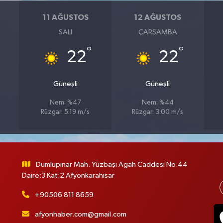
11 AĞUSTOS
12 AĞUSTOS
SALI
ÇARŞAMBA
°
°
22
22
Güneşli
Güneşli
Nem: %47
Nem: %44
Rüzgar: 5.19 m/s
Rüzgar: 3.00 m/s
Dumlupınar Mah. Yüzbaşı Agah Caddesi No:44
Daire:3 Kat:2 Afyonkarahisar
+90506 811 8659
afyonhaber.com@gmail.com