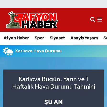
Afyon Haber
Siyaset
Afyon Haber
Spor
Siyaset
Asayiş Yaşam
S
Spor
Karlıova Hava Durumu
Asayiş Yaşam
Sağlık
Karlıova Bugün, Yarın ve 1
Eğitim
Haftalık Hava Durumu Tahmini
Sivil Toplum
ŞU AN
Ekonomi