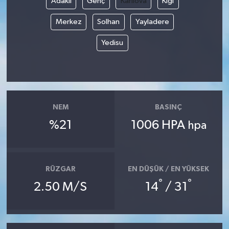
Adaklı
Genç
Karlıova
Kiğı
Merkez
Solhan
Yayladere
Yedisu
NEM
BASINÇ
%21
1006 HPA
hpa
RÜZGAR
EN DÜŞÜK / EN YÜKSEK
°
°
2.50 M/S
14
/ 31