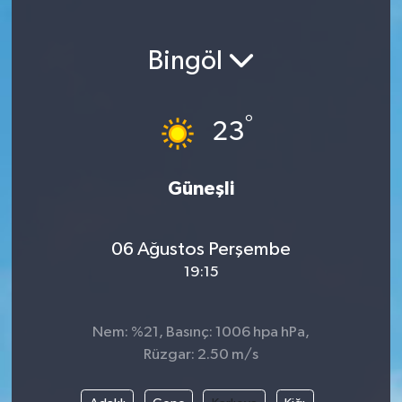
Magazin
Bingöl
Etkinlikler
°
23
Güneşli
06 Ağustos Perşembe
19:15
Nem: %21, Basınç: 1006 hpa hPa,
Rüzgar: 2.50 m/s