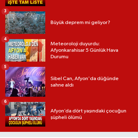
3
Büyük deprem mi geliyor?
4
Meteoroloji duyurdu:
Afyonkarahisar 5 Günlük Hava
Durumu
5
Sibel Can, Afyon'da düğünde
sahne aldı
6
Afyon’da dört yaşındaki çocuğun
şüpheli ölümü