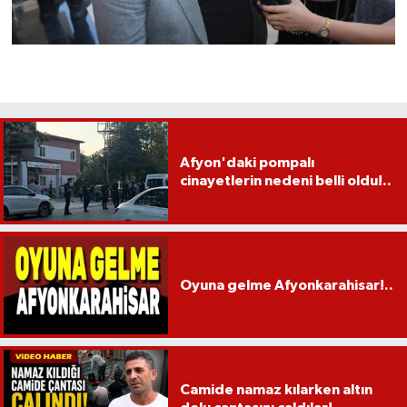
Afyon'daki pompalı
cinayetlerin nedeni belli oldu!..
Oyuna gelme Afyonkarahisar!..
Camide namaz kılarken altın