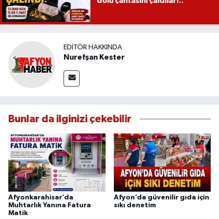
dolu çantasını çaldılar!..
EDITÖR HAKKINDA
Nurefşan Kester
Bunlar da ilginizi çekebilir
Afyonkarahisar’da
Afyon’da güvenilir gıda için
Muhtarlık Yanına Fatura
sıkı denetim
Matik