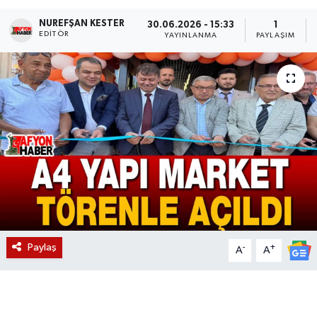
NUREFŞAN KESTER
Magazin
30.06.2026 - 15:33
1
EDITÖR
YAYINLANMA
PAYLAŞIM
Etkinlikler
Paylaş
-
+
A
A