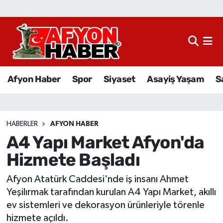
Afyon Haber
Siyaset
Afyon Haber
Spor
Siyaset
Asayiş Yaşam
S
Spor
Asayiş Yaşam
HABERLER
AFYON HABER
A4 Yapı Market Afyon'da
Sağlık
Hizmete Başladı
Eğitim
Afyon Atatürk Caddesi'nde iş insanı Ahmet
Sivil Toplum
Yeşilırmak tarafından kurulan A4 Yapı Market, akıllı
ev sistemleri ve dekorasyon ürünleriyle törenle
Ekonomi
hizmete açıldı.