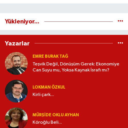
Yükleniyor...
Yazarlar
EMRE BURAK TAĞ
Teşvik Değil, Dönüşüm Gerek: Ekonomiye
Can Suyu mu, Yoksa Kaynak İsrafı mı?
LOKMAN ÖZKUL
Kirli çark...
MÜRŞIDE OKLU AYHAN
Köroğlu Beli...