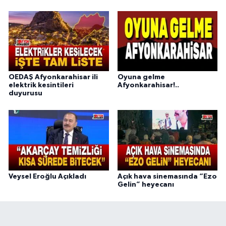
OEDAŞ Afyonkarahisar ili
Oyuna gelme
elektrik kesintileri
Afyonkarahisar!..
duyurusu
Veysel Eroğlu Açıkladı
Açık hava sinemasında “Ezo
Gelin” heyecanı