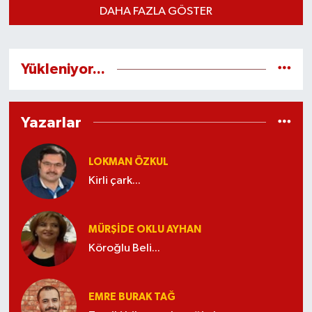
DAHA FAZLA GÖSTER
Yükleniyor...
Yazarlar
LOKMAN ÖZKUL
Kirli çark...
MÜRŞIDE OKLU AYHAN
Köroğlu Beli...
EMRE BURAK TAĞ