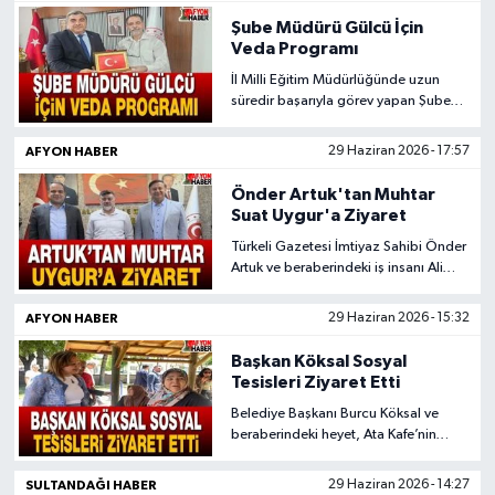
Şube Müdürü Gülcü İçin
Veda Programı
İl Milli Eğitim Müdürlüğünde uzun
süredir başarıyla görev yapan Şube
Müdürü İbrahim Erdem Gülcü, görev
yeri değişikliği nedeniyle eğitim
AFYON HABER
29 Haziran 2026 - 17:57
camiasına veda etti.
Önder Artuk'tan Muhtar
Suat Uygur'a Ziyaret
Türkeli Gazetesi İmtiyaz Sahibi Önder
Artuk ve beraberindeki iş insanı Ali
Günçar, Burmalı Mahallesi Muhtarı
Suat Uygur'u makamında ziyaret etti.
AFYON HABER
29 Haziran 2026 - 15:32
Başkan Köksal Sosyal
Tesisleri Ziyaret Etti
Belediye Başkanı Burcu Köksal ve
beraberindeki heyet, Ata Kafe’nin
açılış programının ardından Şehit
Murat Birlik Sosyal Tesisleri’ni ziyaret
SULTANDAĞI HABER
29 Haziran 2026 - 14:27