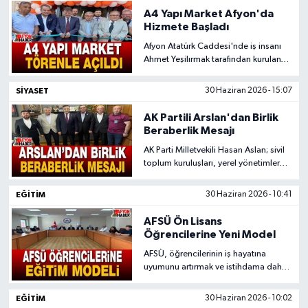
A4 Yapı Market Afyon'da
Magazin
Hizmete Başladı
Afyon Atatürk Caddesi'nde iş insanı
Etkinlikler
Ahmet Yeşilırmak tarafından kurulan
A4 Yapı Market, akıllı ev sistemleri ve
dekorasyon ürünleriyle törenle
SIYASET
30 Haziran 2026 - 15:07
hizmete açıldı.
AK Partili Arslan'dan Birlik
Beraberlik Mesajı
AK Parti Milletvekili Hasan Aslan; sivil
toplum kuruluşları, yerel yönetimler
ve teşkilat temsilcilerini TBMM'de
ağırlayarak birlik ve beraberlik mesajı
EĞITIM
30 Haziran 2026 - 10:41
verdi.
AFSÜ Ön Lisans
Öğrencilerine Yeni Model
AFSÜ, öğrencilerinin iş hayatına
uyumunu artırmak ve istihdama daha
hızlı katılmalarını sağlamak amacıyla
yeni bir uygulamalı eğitim modeli
EĞITIM
30 Haziran 2026 - 10:02
üzerinde çalışıyor.