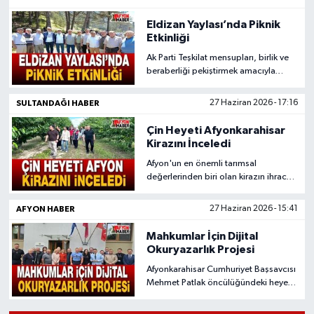
Eldizan Yaylası’nda Piknik
Etkinliği
Ak Parti Teşkilat mensupları, birlik ve
beraberliği pekiştirmek amacıyla
Eldizan Yaylası'nda düzenlenen
etkinlikte bir araya geldi.
SULTANDAĞI HABER
27 Haziran 2026 - 17:16
Çin Heyeti Afyonkarahisar
Kirazını İnceledi
Afyon'un en önemli tarımsal
değerlerinden biri olan kirazın ihracat
kapasitesini artırmak amacıyla kritik
bir ziyaret gerçekleştirildi.
AFYON HABER
27 Haziran 2026 - 15:41
Mahkumlar İçin Dijital
Okuryazarlık Projesi
Afyonkarahisar Cumhuriyet Başsavcısı
Mehmet Patlak öncülüğündeki heyet,
Avrupa'daki rehabilitasyon
modellerini bizzat yerinde inceledi.