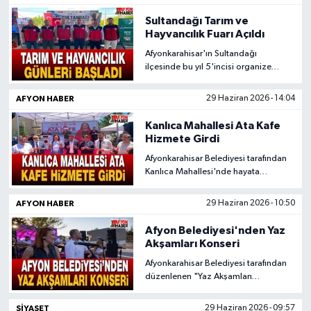
etti.
Sultandağı Tarım ve
Hayvancılık Fuarı Açıldı
Afyonkarahisar'ın Sultandağı
ilçesinde bu yıl 5'incisi organize
edilen Tarım, Hayvancılık ve Bahçe
Günleri başladı.
AFYON HABER
29 Haziran 2026 - 14:04
Kanlıca Mahallesi Ata Kafe
Hizmete Girdi
Afyonkarahisar Belediyesi tarafından
Kanlıca Mahallesi'nde hayata
geçirilen "Ata Kafe Sosyal Tesisi",
düzenlenen törenle vatandaşların
AFYON HABER
29 Haziran 2026 - 10:50
hizmetine sunuldu
Afyon Belediyesi'nden Yaz
Akşamları Konseri
Afyonkarahisar Belediyesi tarafından
düzenlenen "Yaz Akşamları
Konserleri" kapsamında vatandaşlar
müzik dolu bir etkinlikte buluştu.
SIYASET
29 Haziran 2026 - 09:57