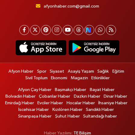
afyonhaber.com@gmail.com
Afyon Haber
Spor
Siyaset
Asayiş Yaşam
Sağlık
Eğitim
Sivil Toplum
Ekonomi
Magazin
Etkinlikler
Afyon Çay Haber
Başmakçı Haber
Bayat Haber
Bolvadin Haber
Çobanlar Haber
Dazkırı Haber
Dinar Haber
Emirdağ Haber
Evciler Haber
Hocalar Haber
İhsaniye Haber
İscehisar Haber
Kızılören Haber
Sandıklı Haber
Sinanpaşa Haber
Şuhut Haber
Sultandağı haber
Haber Yazılımı:
TE Bilişim