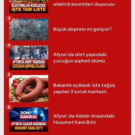
elektrik kesintileri duyurusu
3
Büyük deprem mi geliyor?
4
Afyon’da dört yaşındaki
çocuğun şüpheli ölümü
5
Bakanlık açıkladı: İşte tağşiş
yapılan 3 sucuk markası!..
6
Afyon'da Aileler Arasındaki
Husumet Kanlı Bitti