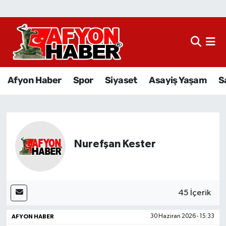
Afyon Haber
Siyaset
Afyon Haber
Spor
Siyaset
Asayiş Yaşam
S
Spor
Asayiş Yaşam
Sağlık
Nurefşan Kester
Eğitim
Sivil Toplum
45 İçerik
AFYON HABER
30 Haziran 2026 - 15:33
Ekonomi