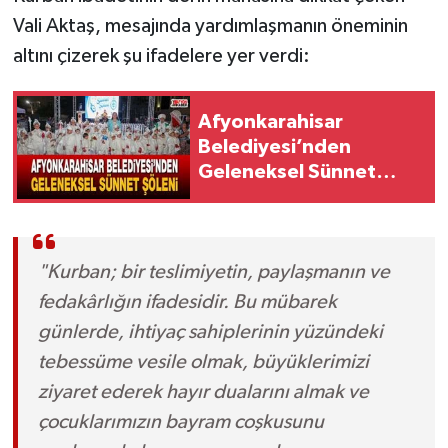
Vali Aktaş, mesajında yardımlaşmanın öneminin
altını çizerek şu ifadelere yer verdi:
Afyonkarahisar
Belediyesi’nden
Geleneksel Sünnet
Şöleni
"Kurban; bir teslimiyetin, paylaşmanın ve
fedakârlığın ifadesidir. Bu mübarek
günlerde, ihtiyaç sahiplerinin yüzündeki
tebessüme vesile olmak, büyüklerimizi
ziyaret ederek hayır dualarını almak ve
çocuklarımızın bayram coşkusunu