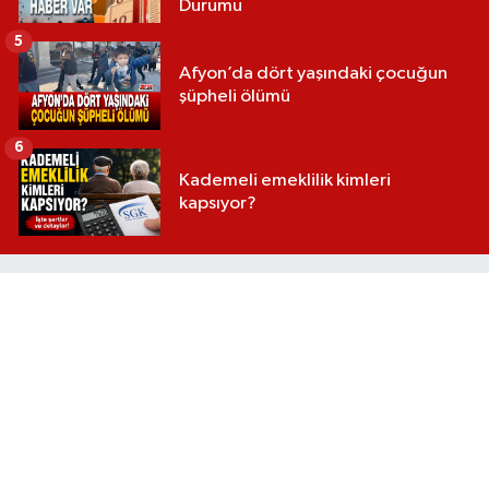
Durumu
5
Afyon’da dört yaşındaki çocuğun
şüpheli ölümü
6
Kademeli emeklilik kimleri
kapsıyor?