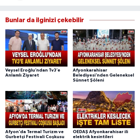
Bunlar da ilginizi çekebilir
Veysel Eroğlu’ndan Tv3’e
Afyonkarahisar
Anlamlı Ziyaret
Belediyesi’nden Geleneksel
Sünnet Şöleni
Afyon’da Termal Turizm ve
OEDAŞ Afyonkarahisar ili
Gurbetçi Festivali Coşkusu
elektrik kesintileri