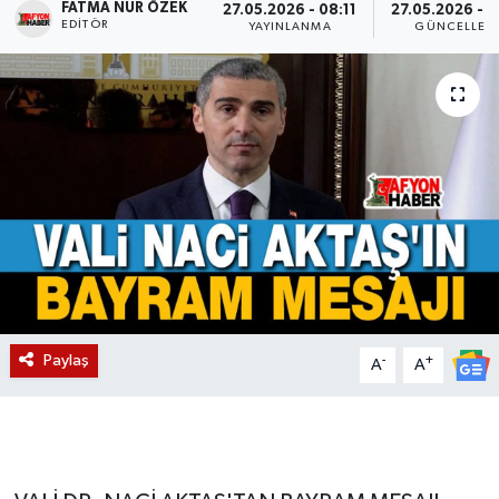
FATMA NUR ÖZEK
27.05.2026 - 08:11
27.05.2026 - 0
EDITÖR
YAYINLANMA
GÜNCELLEM
Magazin
Etkinlikler
Paylaş
-
+
A
A