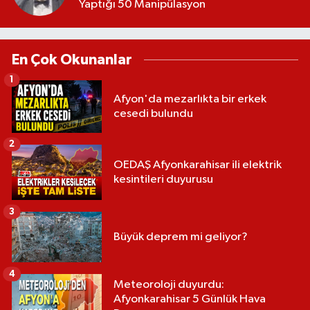
Yaptığı 50 Manipülasyon
En Çok Okunanlar
1
Afyon'da mezarlıkta bir erkek
cesedi bulundu
2
OEDAŞ Afyonkarahisar ili elektrik
kesintileri duyurusu
3
Büyük deprem mi geliyor?
4
Meteoroloji duyurdu:
Afyonkarahisar 5 Günlük Hava