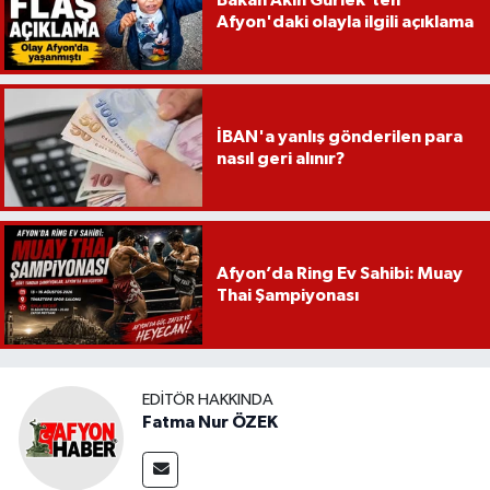
Afyon'daki olayla ilgili açıklama
İBAN'a yanlış gönderilen para
nasıl geri alınır?
Afyon’da Ring Ev Sahibi: Muay
Thai Şampiyonası
EDITÖR HAKKINDA
Fatma Nur ÖZEK