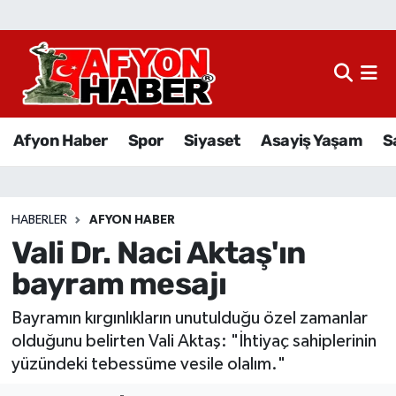
Afyon Haber
Siyaset
Afyon Haber
Spor
Siyaset
Asayiş Yaşam
S
Spor
Asayiş Yaşam
HABERLER
AFYON HABER
Vali Dr. Naci Aktaş'ın
Sağlık
bayram mesajı
Eğitim
Bayramın kırgınlıkların unutulduğu özel zamanlar
Sivil Toplum
olduğunu belirten Vali Aktaş: "İhtiyaç sahiplerinin
yüzündeki tebessüme vesile olalım."
Ekonomi