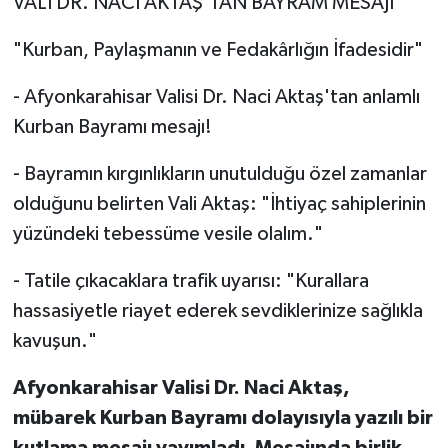
VALİ DR. NACİ AKTAŞ'TAN BAYRAM MESAJI
"Kurban, Paylaşmanın ve Fedakârlığın İfadesidir"
- Afyonkarahisar Valisi Dr. Naci Aktaş'tan anlamlı
Kurban Bayramı mesajı!
- Bayramın kırgınlıkların unutulduğu özel zamanlar
olduğunu belirten Vali Aktaş: "İhtiyaç sahiplerinin
yüzündeki tebessüme vesile olalım."
- Tatile çıkacaklara trafik uyarısı: "Kurallara
hassasiyetle riayet ederek sevdiklerinize sağlıkla
kavuşun."
Afyonkarahisar Valisi Dr. Naci Aktaş,
mübarek Kurban Bayramı dolayısıyla yazılı bir
kutlama mesajı yayımladı. Mesajında birlik,