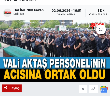
Magazin
HALIME NUR KAVAS
02.06.2026 - 16:51
1 DK
EDITÖR
YAYINLANMA
OKUNMA SÜRE
Etkinlikler
Paylaş
-
+
A
A