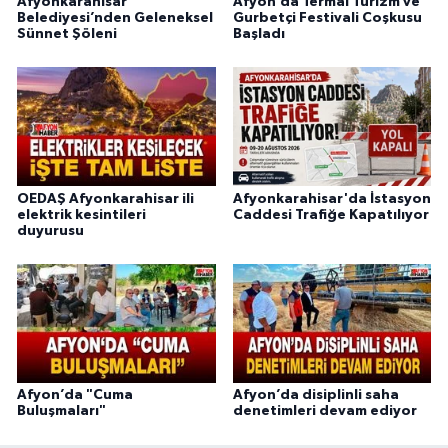
Afyonkarahisar
Afyon’da Termal Turizm ve
Belediyesi’nden Geleneksel
Gurbetçi Festivali Coşkusu
Sünnet Şöleni
Başladı
OEDAŞ Afyonkarahisar ili
Afyonkarahisar'da İstasyon
elektrik kesintileri
Caddesi Trafiğe Kapatılıyor
duyurusu
Afyon’da "Cuma
Afyon’da disiplinli saha
Buluşmaları"
denetimleri devam ediyor