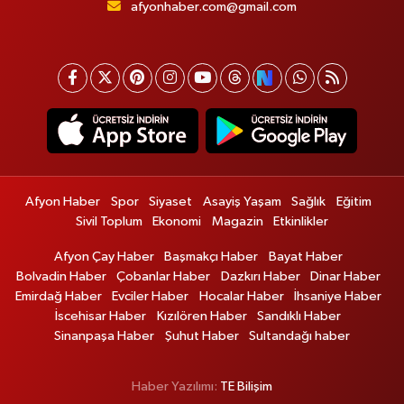
afyonhaber.com@gmail.com
Afyon Haber
Spor
Siyaset
Asayiş Yaşam
Sağlık
Eğitim
Sivil Toplum
Ekonomi
Magazin
Etkinlikler
Afyon Çay Haber
Başmakçı Haber
Bayat Haber
Bolvadin Haber
Çobanlar Haber
Dazkırı Haber
Dinar Haber
Emirdağ Haber
Evciler Haber
Hocalar Haber
İhsaniye Haber
İscehisar Haber
Kızılören Haber
Sandıklı Haber
Sinanpaşa Haber
Şuhut Haber
Sultandağı haber
Haber Yazılımı:
TE Bilişim