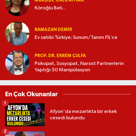
MÜRŞIDE OKLU AYHAN
Köroğlu Beli...
RAMAZAN DEMİR
Ev sahibi Türkiye; Sunum/Tanım FİL’ce
PROF. DR. EKREM ÇULFA
Psikopat, Sosyopat, Narsist Partnerlerin
Yaptığı 50 Manipülasyon
En Çok Okunanlar
1
Afyon'da mezarlıkta bir erkek
cesedi bulundu
2