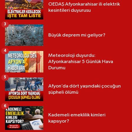
OEDAŞ Afyonkarahisar ili elektrik
kesintileri duyurusu
3
Büyük deprem mi geliyor?
4
Meteoroloji duyurdu:
Afyonkarahisar 5 Günlük Hava
Durumu
5
Afyon’da dört yaşındaki çocuğun
şüpheli ölümü
6
Kademeli emeklilik kimleri
kapsıyor?