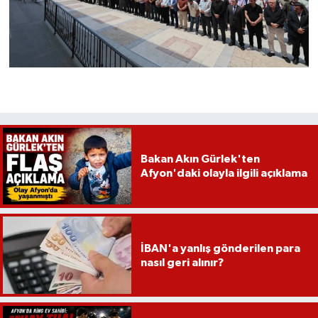
Bakan Akın Gürlek'ten
Afyon'daki olayla ilgili açıklama
İBAN'a yanlış gönderilen para
nasıl geri alınır?