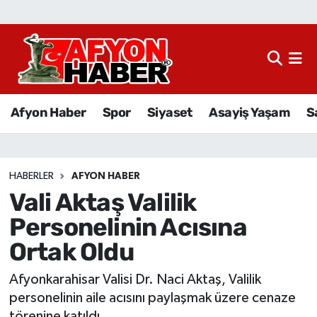
Afyon Haber
Siyaset
Afyon Haber
Spor
Siyaset
Asayiş Yaşam
S
Spor
Asayiş Yaşam
HABERLER
AFYON HABER
Vali Aktaş Valilik
Sağlık
Personelinin Acısına
Eğitim
Ortak Oldu
Sivil Toplum
Afyonkarahisar Valisi Dr. Naci Aktaş, Valilik
personelinin aile acısını paylaşmak üzere cenaze
Ekonomi
törenine katıldı.