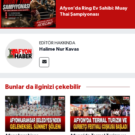
Afyon’da Ring Ev Sahibi: Muay
Thai Şampiyonası
EDITÖR HAKKINDA
Halime Nur Kavas
Bunlar da ilginizi çekebilir