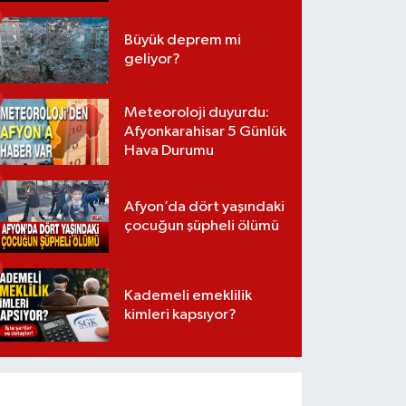
Büyük deprem mi
geliyor?
Meteoroloji duyurdu:
Afyonkarahisar 5 Günlük
Hava Durumu
Afyon’da dört yaşındaki
çocuğun şüpheli ölümü
Kademeli emeklilik
kimleri kapsıyor?