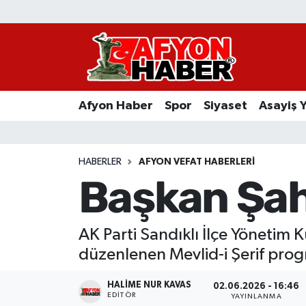
Afyon Haber
Siyaset
Afyon Haber
Spor
Siyaset
Asayiş 
Spor
Asayiş Yaşam
HABERLER
AFYON VEFAT HABERLERI
Başkan Şahi
Sağlık
Eğitim
AK Parti Sandıklı İlçe Yönetim
düzenlenen Mevlid-i Şerif progra
Sivil Toplum
HALIME NUR KAVAS
02.06.2026 - 16:46
Ekonomi
EDITÖR
YAYINLANMA