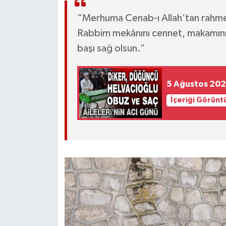
“Merhuma Cenab-ı Allah’tan rahmet, 
Rabbim mekânını cennet, makamını âl
başı sağ olsun.”
5 Ağustos 202
İçeriği Görünt