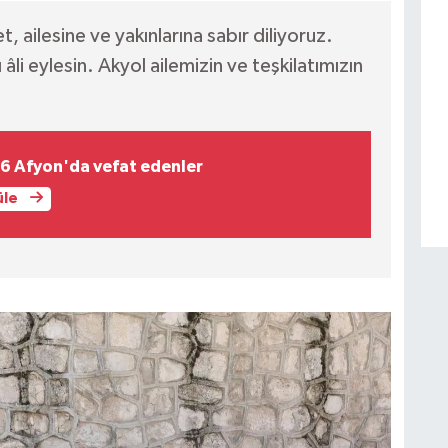
ailesine ve yakınlarına sabır diliyoruz.
i eylesin. Akyol ailemizin ve teşkilatımızın
6 Afyon'da vefat edenler
üle