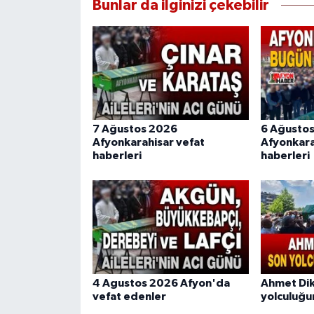
Bunlar da ilginizi çekebilir
7 Ağustos 2026
6 Ağusto
Afyonkarahisar vefat
Afyonkara
haberleri
haberleri
4 Agustos 2026 Afyon'da
Ahmet Di
vefat edenler
yolculuğu