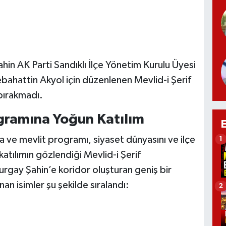
ahin AK Parti Sandıklı İlçe Yönetim Kurulu Üyesi
ahattin Akyol için düzenlenen Mevlid-i Şerif
 bırakmadı.
ogramına Yoğun Katılım
ma ve mevlit programı, siyaset dünyasını ve ilçe
1
 katılımın gözlendiği Mevlid-i Şerif
urgay Şahin’e koridor oluşturan geniş bir
an isimler şu şekilde sıralandı:
2