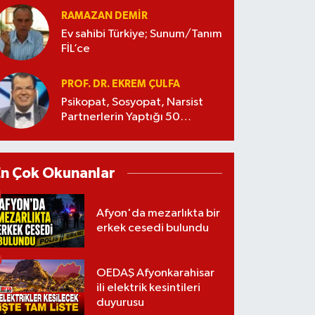
RAMAZAN DEMİR
Ev sahibi Türkiye; Sunum/Tanım
FİL’ce
PROF. DR. EKREM ÇULFA
Psikopat, Sosyopat, Narsist
Partnerlerin Yaptığı 50
Manipülasyon
En Çok Okunanlar
Afyon'da mezarlıkta bir
erkek cesedi bulundu
OEDAŞ Afyonkarahisar
ili elektrik kesintileri
duyurusu