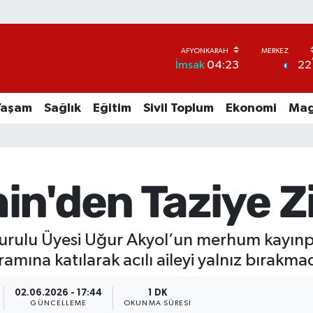
22
İmsak
04:23
Yaşam
Sağlık
Eğitim
Sivil Toplum
Ekonomi
Mag
n'den Taziye Z
 Kurulu Üyesi Uğur Akyol’un merhum kayınp
mına katılarak acılı aileyi yalnız bırakmad
02.06.2026 - 17:44
1 DK
GÜNCELLEME
OKUNMA SÜRESI