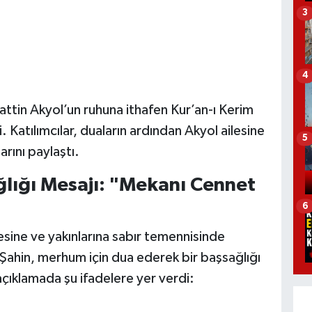
3
4
in Akyol’un ruhuna ithafen Kur’an-ı Kerim
i. Katılımcılar, duaların ardından Akyol ailesine
5
arını paylaştı.
lığı Mesajı: "Mekanı Cennet
6
esine ve yakınlarına sabır temennisinde
 Şahin, merhum için dua ederek bir başsağlığı
açıklamada şu ifadelere yer verdi: