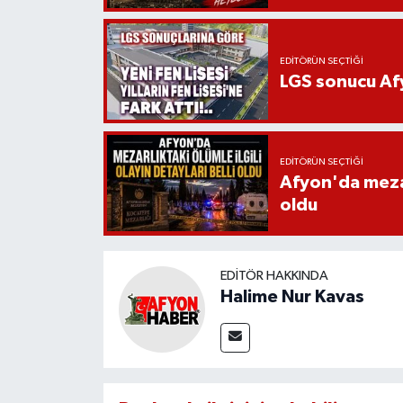
EDITÖRÜN SEÇTIĞI
LGS sonucu Afy
EDITÖRÜN SEÇTIĞI
Afyon'da mezarl
oldu
EDITÖR HAKKINDA
Halime Nur Kavas