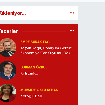
ükleniyor...
Yazarlar
EMRE BURAK TAĞ
Teşvik Değil, Dönüşüm Gerek:
Ekonomiye Can Suyu mu, Yoksa
Kaynak İsrafı mı?
LOKMAN ÖZKUL
Kirli çark...
MÜRŞIDE OKLU AYHAN
Köroğlu Beli...