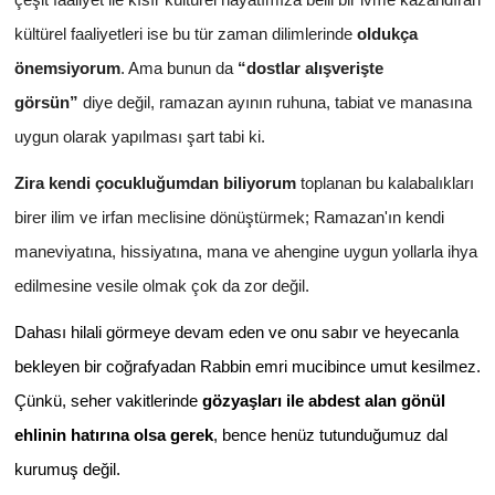
çeşit faaliyet ile kısır kültürel hayatımıza belli bir ivme kazandıran
kültürel faaliyetleri ise bu tür zaman dilimlerinde
oldukça
önemsiyorum
. Ama bunun da
“dostlar alışverişte
görsün”
diye değil, ramazan ayının ruhuna, tabiat ve manasına
uygun olarak yapılması şart tabi ki.
Zira kendi çocukluğumdan biliyorum
toplanan bu kalabalıkları
birer ilim ve irfan meclisine dönüştürmek; Ramazan'ın kendi
maneviyatına, hissiyatına, mana ve ahengine uygun yollarla ihya
edilmesine vesile olmak çok da zor değil.
Dahası hilali görmeye devam eden ve onu sabır ve heyecanla
bekleyen bir coğrafyadan Rabbin emri mucibince umut kesilmez.
Çünkü, seher vakitlerinde
gözyaşları ile abdest alan gönül
ehlinin hatırına olsa gerek
, bence henüz tutunduğumuz dal
kurumuş değil.