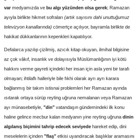
var
medyamızda ve
bu algı yüzünden olsa gerek
; Ramazan
ayıyla birlikte hikmet sofraları
(artık sayısını dahi unuttuğumuz
televizyon kanallarında)
cömertçe açılıyor, bayramla birlikte de
hakikat dükkanlarının kepenkleri kapatılıyor.
Defalarca yazılıp çizilmiş, azıcık kitap okuyan, ilmihal bilgisine
az çok vâkıf, insanlık ve dolayısıyla Müslümanlığının iyi kötü
hakkını verme gayreti içindeki her insan için asla yeni bir tarafı
olmayan; ihtilaflı halleriyle bile fıkhi olarak ayrı ayrı karara
bağlanmış bir takım istisnai problemleri her Ramazan ayında
ısıtarak ortaya sürüp reyting uğruna nemalanan veya Ramazan
ayı münasebetiyle,
"din"
vatandaşın gündemindeki ilk konu
haline gelince mecbur kalan medyanın yine reyting uğruna
dinin
algılanış biçimini tahrip edecek seviyede
hareket edip, dini
meselelerin içinden
"flaş"
etkisi uyandıracak başlıklar aramasını