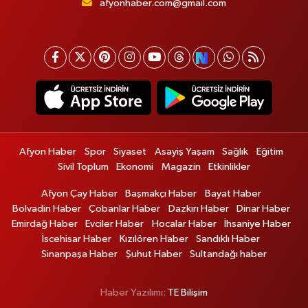
afyonhaber.com@gmail.com
Afyon Haber
Spor
Siyaset
Asayiş Yaşam
Sağlık
Eğitim
Sivil Toplum
Ekonomi
Magazin
Etkinlikler
Afyon Çay Haber
Başmakçı Haber
Bayat Haber
Bolvadin Haber
Çobanlar Haber
Dazkırı Haber
Dinar Haber
Emirdağ Haber
Evciler Haber
Hocalar Haber
İhsaniye Haber
İscehisar Haber
Kızılören Haber
Sandıklı Haber
Sinanpaşa Haber
Şuhut Haber
Sultandağı haber
Haber Yazılımı:
TE Bilişim