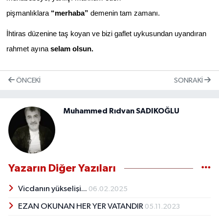
pişmanlıklara
“merhaba”
demenin tam zamanı.
İhtiras düzenine taş koyan ve bizi gaflet uykusundan uyandıran
rahmet ayına
selam olsun.
ÖNCEKI
SONRAKI
Muhammed Rıdvan SADIKOĞLU
Yazarın Diğer Yazıları
Vicdanın yükselişi...
06.02.2025
EZAN OKUNAN HER YER VATANDIR
05.11.2023