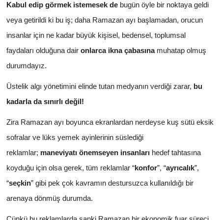
Kabul edip görmek istemesek de
bugün öyle bir noktaya geldi
veya getirildi ki bu iş; daha Ramazan ayı başlamadan, orucun
insanlar için ne kadar büyük kişisel, bedensel, toplumsal
faydaları olduğuna dair
onlarca ikna çabasına
muhatap olmuş
durumdayız.
Üstelik algı yönetimini elinde tutan medyanın verdiği zarar,
bu
kadarla da sınırlı değil!
Zira Ramazan ayı boyunca ekranlardan nerdeyse kuş sütü eksik
sofralar ve lüks yemek ayinlerinin süslediği
reklamlar;
maneviyatı önemseyen insanları
hedef tahtasına
koyduğu için olsa gerek, tüm reklamlar “
konfor
”, “
ayrıcalık
”,
“
seçkin
” gibi pek çok kavramın destursuzca kullanıldığı bir
arenaya dönmüş durumda.
Çünkü bu reklamlarda sanki Ramazan bir ekonomik fuar süreci,