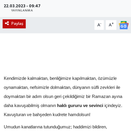
22.03.2023 - 09:47
Magazin
YAYINLANMA
Paylaş
-
+
A
A
Etkinlikler
Kendimizde kalmaktan, benliğimize kapılmaktan, özümüzle
oynamaktan, nefsimizle dolmaktan, dünyanın süfli zevkleri ile
doymaktan bir adım olsun geri çekildiğimiz bir Ramazan ayına
daha kavuşabilmiş olmanın
haklı gururu ve sevinci
içindeyiz.
Kavuşturan ve bahşeden kudrete hamdolsun!
Umudun kanatlarına tutunduğumuz; haddimizi bildiren,