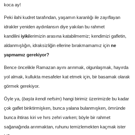
koca ay!
Peki ilahi kudret tarafından, yaşamın karanlığı ile zayıflayan
idrakler yeniden aydınlansın diye yakılan bu rahmet
kandilini
iyiki
lerimizin arasına katabilmemiz; kendimizi gafletin,
aldanmışlığın, idraksizliğin ellerine bırakmamamız için
ne
yapmamız gerekiyor?
Bence öncelikle Ramazan ayını arınmak, olgunlaşmak, hayırda
yol almak, kullukta mesafeler kat etmek için, bir basamak olarak
görmek gerekiyor.
Öyle ya, (
başta kendi nefsim
) hangi birimiz üzerimizde bu kadar
çok gaflet biriktirmişken, bunca yalana bulanmışken, ömründe
bunca ihtiras kiri ve hırs zehri varken; böyle bir rahmet
sağanağında arınmaktan, ruhunu temizlemekten kaçmak ister