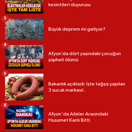
kesintileri duyurusu
3
Büyük deprem mi geliyor?
4
Afyon’da dört yaşındaki çocuğun
şüpheli ölümü
5
Bakanlık açıkladı: İşte tağşiş yapılan
3 sucuk markası!..
6
Afyon'da Aileler Arasındaki
Husumet Kanlı Bitti