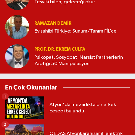
Teşviki bilen, geleceği okur
RAMAZAN DEMİR
Ev sahibi Türkiye; Sunum/Tanım FİL’ce
PROF. DR. EKREM ÇULFA
Psikopat, Sosyopat, Narsist Partnerlerin
Yaptığı 50 Manipülasyon
En Çok Okunanlar
1
Afyon'da mezarlıkta bir erkek
cesedi bulundu
2
OEDAŞ Afyonkarahisar ili elektrik