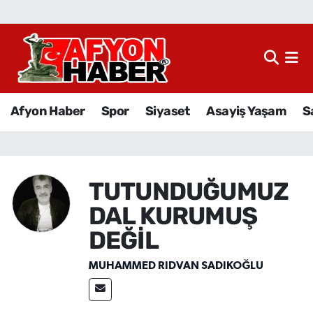
Afyon Haber
Siyaset
Afyon Haber
Spor
Siyaset
Asayiş Yaşam
S
Spor
Asayiş Yaşam
TUTUNDUĞUMUZ
Sağlık
DAL KURUMUŞ
Eğitim
DEĞİL
MUHAMMED RIDVAN SADIKOĞLU
Sivil Toplum
Ekonomi