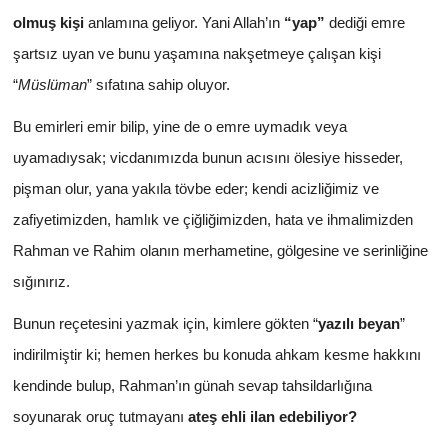
olmuş kişi
anlamına geliyor. Yani Allah’ın
“yap”
dediği emre
şartsız uyan ve bunu yaşamına nakşetmeye çalışan kişi
“
Müslüman
” sıfatına sahip oluyor.
Bu emirleri emir bilip, yine de o emre uymadık veya
uyamadıysak; vicdanımızda bunun acısını ölesiye hisseder,
pişman olur, yana yakıla tövbe eder; kendi acizliğimiz ve
zafiyetimizden, hamlık ve çiğliğimizden, hata ve ihmalimizden
Rahman ve Rahim olanın merhametine, gölgesine ve serinliğine
sığınırız.
Bunun reçetesini yazmak için, kimlere gökten “
yazılı beyan
”
indirilmiştir ki; hemen herkes bu konuda ahkam kesme hakkını
kendinde bulup, Rahman’ın günah sevap tahsildarlığına
soyunarak oruç tutmayanı
ateş ehli ilan edebiliyor?