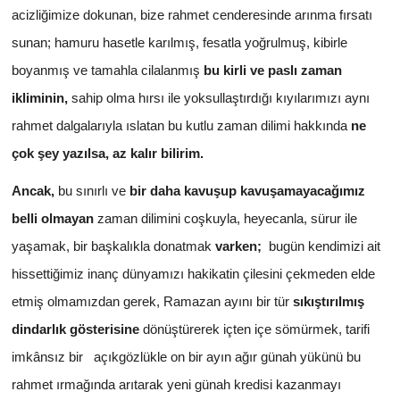
acizliğimize dokunan, bize rahmet cenderesinde arınma fırsatı
sunan; hamuru hasetle karılmış, fesatla yoğrulmuş, kibirle
boyanmış ve tamahla cilalanmış
bu kirli ve paslı zaman
ikliminin,
sahip olma hırsı ile yoksullaştırdığı kıyılarımızı aynı
rahmet dalgalarıyla ıslatan bu kutlu zaman dilimi hakkında
ne
çok şey yazılsa, az kalır bilirim.
Ancak,
bu sınırlı ve
bir daha kavuşup kavuşamayacağımız
belli olmayan
zaman dilimini coşkuyla, heyecanla, sürur ile
yaşamak, bir başkalıkla donatmak
varken;
bugün kendimizi ait
hissettiğimiz inanç dünyamızı hakikatin çilesini çekmeden elde
etmiş olmamızdan gerek, Ramazan ayını bir tür
sıkıştırılmış
dindarlık gösterisine
dönüştürerek içten içe sömürmek, tarifi
imkânsız bir açıkgözlükle on bir ayın ağır günah yükünü bu
rahmet ırmağında arıtarak yeni günah kredisi kazanmayı