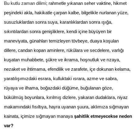
Bu kutlu zaman dilimi;
rahmetle yıkanan seher vaktine, hikmet
peşindeki akla, hakikatle çarpan kalbe, bilgelikle nurlanan yüze,
susuzluklardan sonra suya, karanlıklardan sonra ışığa,
sıkıntılardan sonra genişliklere, kendi içine büyüyen bir
maneviyata, günahları temizleyen tövbeye, duaya koşulan
dillere, candan kopan aminlere, rükûlara ve secdelere, varlığı
kuşatan muhabbete, şükre ve ikrama, hoşnutluk ve rızaya,
nezaket ve ihtimama, efendilik ve zarafete, içe dokunan kelama,
yaratılışımızdaki esrara, kulluktaki ısrara, azme ve sabra,
rüyaya ve ilhama, boğazdaki düğüme, buğulanan göze,
bükülmüş boyunlara, kırılmış dizlere, yakaran dudaklara, niyaz
makamındaki fısıltıya, hayra uyanan şuura, aklımıza sığmayan
kainata, içimize sığmayan manaya
şahitlik etmeyecekse neden
var?