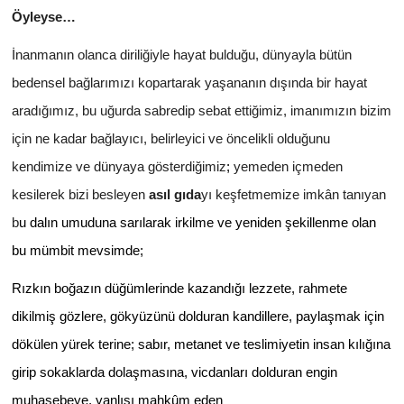
Öyleyse…
İnanmanın olanca diriliğiyle hayat bulduğu, dünyayla bütün
bedensel bağlarımızı kopartarak yaşananın dışında bir hayat
aradığımız, bu uğurda sabredip sebat ettiğimiz, imanımızın bizim
için ne kadar bağlayıcı, belirleyici ve öncelikli olduğunu
kendimize ve dünyaya gösterdiğimiz
;
yemeden içmeden
kesilerek bizi besleyen
asıl gıda
yı keşfetmemize imkân tanıyan
b
u dalın umuduna sarılarak irkilme ve yeniden şekillenme olan
bu mümbit mevsimde;
Rızkın boğazın düğümlerinde kazandığı lezzete, rahmete
dikilmiş gözlere, gökyüzünü dolduran kandillere, paylaşmak için
dökülen yürek terine; sabır, metanet ve teslimiyetin insan kılığına
girip sokaklarda dolaşmasına, vicdanları dolduran engin
muhasebeye, yanlışı mahkûm eden