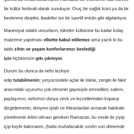
bir kültür festivali olarak sunuluyor. Oruç bir sağlık kürü ya da bir
beslenme disiplini, ibadetler ise bir sportif imkân gibi algılatılıyor.
Maneviyat odaklı unsurların, tüketim kültürüne bu kadar kolay
malzeme yapılması
elbette kabul edilemez
ama yazık ki bu
tablo
zihin ve yaşam konforlarımızı beslediği
için
hiçbirimizin
gıkı çıkmıyor.
Durum bu olunca da nefsi tezkiye
edip
tutabilmenin;
yeryüzündeki açlar ile toklar, zengin ile fakir
arasındaki uçurumu yok etmenin gayesiyle emredilen; sabrın,
paylaşımın, nefsimizi dünya zevk ve lezzetlerinden koparıp
dizginlemenin, dünyevi iştah ve ihtiraslardan arınarak hakikate
yönelmenin iklimi olması gereken Ramazan, bu vesile ile yiyip
içip keyfe bakmanın,
(hatta muhafazakâr sınıfın son dönemde