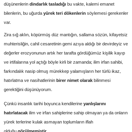
düşünenlerin
dindarlık tasladığı
bu vakte, kalemi emanet
bilenlerin, bu uğurda
yürek teri dökenlerin
söylemesi gerekenler
var.
Zira sığ aklın, köpürmüş düz mantığın, sallama sözün, kifayetsiz
muhterisliğin, cahil cesaretinin gemi azıya aldığı bir devirdeyiz ve
değerler erozyonunun artık her tarafta gördüğümüz kişilik kayıp
ve irtifalarına yol açtığı böyle kirli bir zamanda; ilim irfan sahibi,
farkındalık nasip olmuş mürekkep yalamışların her türlü ikaz,
hatırlatma ve nasihatlerinin
birer nimet olarak
bilinmesi
gerektiğini düşünüyorum.
Çünkü insanlık tarihi boyunca kendilerine
yanlışlarını
hatırlatacak
ilim ve irfan sahiplerine sahip olmayan ya da onların
yürek terlerine kulak asmayan toplumların iflah
olduğu
görülmemiştir.