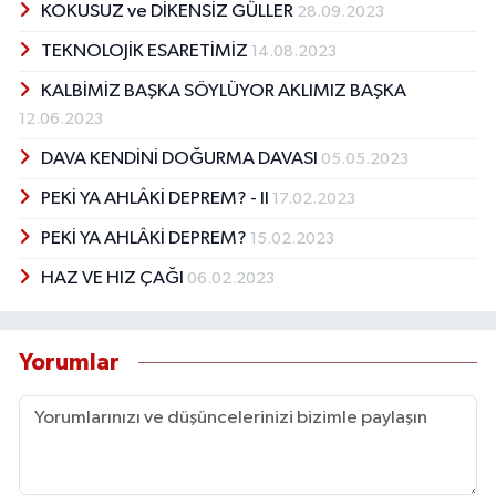
KOKUSUZ ve DİKENSİZ GÜLLER
28.09.2023
TEKNOLOJİK ESARETİMİZ
14.08.2023
KALBİMİZ BAŞKA SÖYLÜYOR AKLIMIZ BAŞKA
12.06.2023
DAVA KENDİNİ DOĞURMA DAVASI
05.05.2023
PEKİ YA AHLÂKİ DEPREM? - II
17.02.2023
PEKİ YA AHLÂKİ DEPREM?
15.02.2023
HAZ VE HIZ ÇAĞI
06.02.2023
Yorumlar