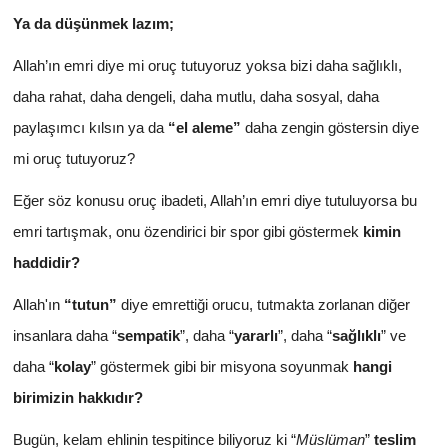
Ya da düşünmek lazım;
Allah’ın emri diye mi oruç tutuyoruz yoksa bizi daha sağlıklı,
daha rahat, daha dengeli, daha mutlu, daha sosyal, daha
paylaşımcı kılsın ya da
“el aleme”
daha zengin göstersin diye
mi oruç tutuyoruz?
Eğer söz konusu oruç ibadeti, Allah’ın emri diye tutuluyorsa bu
emri tartışmak, onu özendirici bir spor gibi göstermek
kimin
haddidir?
Allah'ın
“tutun”
diye emrettiği orucu, tutmakta zorlanan diğer
insanlara daha “
sempatik
”, daha “
yararlı
”, daha “
sağlıklı
” ve
daha “
kolay
” göstermek gibi bir misyona soyunmak
hangi
birimizin hakkıdır?
Bugün, kelam ehlinin tespitince biliyoruz ki “
Müslüman
”
teslim