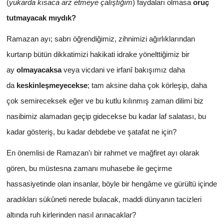
(
yukarda kısaca arz etmeye çalıştığım
) faydaları olmasa
oruç
tutmayacak mıydık?
Ramazan ayı; sabrı öğrendiğimiz, zihnimizi ağırlıklarından
kurtarıp bütün dikkatimizi hakikati idrake yönelttiğimiz bir
ay
olmayacaksa
veya vicdani ve irfanî bakışımız daha
da
keskinleşmeyecekse
; tam aksine daha çok körleşip, daha
çok semireceksek eğer ve bu kutlu kılınmış zaman dilimi biz
nasibimiz alamadan geçip gidecekse bu kadar laf salatası, bu
kadar gösteriş, bu kadar debdebe ve şatafat ne için?
En önemlisi de Ramazan’ı bir rahmet ve mağfiret ayı olarak
gören, bu müstesna zamanı muhasebe ile geçirme
hassasiyetinde olan insanlar, böyle bir hengâme ve gürültü içinde
aradıkları sükûneti nerede bulacak, maddi dünyanın tacizleri
altında ruh kirlerinden nasıl arınacaklar?