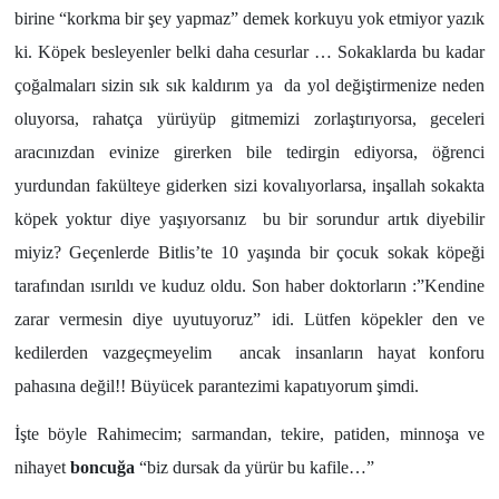
birine “korkma bir şey yapmaz” demek korkuyu yok etmiyor yazık
ki. Köpek besleyenler belki daha cesurlar … Sokaklarda bu kadar
çoğalmaları sizin sık sık kaldırım ya da yol değiştirmenize neden
oluyorsa, rahatça yürüyüp gitmemizi zorlaştırıyorsa, geceleri
aracınızdan evinize girerken bile tedirgin ediyorsa, öğrenci
yurdundan fakülteye giderken sizi kovalıyorlarsa, inşallah sokakta
köpek yoktur diye yaşıyorsanız bu bir sorundur artık diyebilir
miyiz? Geçenlerde Bitlis’te 10 yaşında bir çocuk sokak köpeği
tarafından ısırıldı ve kuduz oldu. Son haber doktorların :”Kendine
zarar vermesin diye uyutuyoruz” idi. Lütfen köpekler den ve
kedilerden vazgeçmeyelim ancak insanların hayat konforu
pahasına değil!! Büyücek parantezimi kapatıyorum şimdi.
İşte böyle Rahimecim; sarmandan, tekire, patiden, minnoşa ve
nihayet
boncuğa
“biz dursak da yürür bu kafile…”