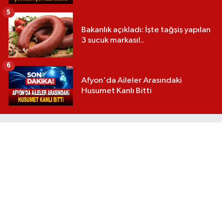
5
Bakanlık açıkladı: İşte tağşiş yapılan
3 sucuk markası!..
6
Afyon'da Aileler Arasındaki
Husumet Kanlı Bitti