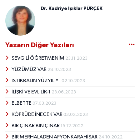
Dr. Kadriye Işıklar PÜRÇEK
Yazarın Diğer Yazıları
SEVGİLİ ÖĞRETMENİM
23.11.2023
YÜZÜMÜZ VAR
28.10.2023
İSTİKBALİN YÜZYILI* !
02.10.2023
İLİŞKİ VE EVLİLİK-1
23.06.2023
ELBETTE
07.03.2023
KÖPRÜDE İNECEK VAR
03.02.2023
BİR ÇINAR BİN ÇINAR
15.12.2022
BİR MERHALADEN AFYONKARAHİSAR
24.10.2022