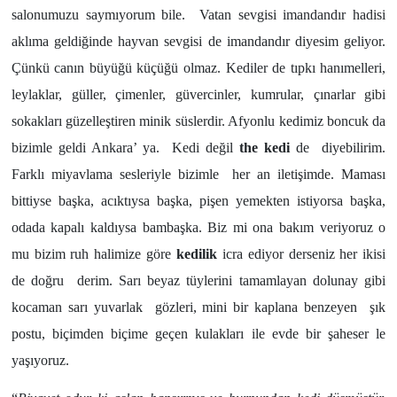
salonumuzu saymıyorum bile. Vatan sevgisi imandandır hadisi
aklıma geldiğinde hayvan sevgisi de imandandır diyesim geliyor.
Çünkü canın büyüğü küçüğü olmaz. Kediler de tıpkı hanımelleri,
leylaklar, güller, çimenler, güvercinler, kumrular, çınarlar gibi
sokakları güzelleştiren minik süslerdir. Afyonlu kedimiz boncuk da
bizimle geldi Ankara’ ya. Kedi değil
the kedi
de diyebilirim.
Farklı miyavlama sesleriyle bizimle her an iletişimde. Maması
bittiyse başka, acıktıysa başka, pişen yemekten istiyorsa başka,
odada kapalı kaldıysa bambaşka. Biz mi ona bakım veriyoruz o
mu bizim ruh halimize göre
kedilik
icra ediyor derseniz her ikisi
de doğru derim. Sarı beyaz tüylerini tamamlayan dolunay gibi
kocaman sarı yuvarlak gözleri, mini bir kaplana benzeyen şık
postu, biçimden biçime geçen kulakları ile evde bir şaheser le
yaşıyoruz.