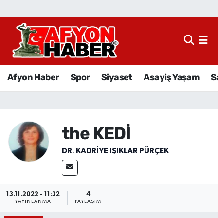
Afyon Haber
Siyaset
Afyon Haber
Spor
Siyaset
Asayiş Yaşam
S
Spor
Asayiş Yaşam
the KEDİ
Sağlık
DR. KADRIYE IŞIKLAR PÜRÇEK
Eğitim
Sivil Toplum
13.11.2022 - 11:32
4
YAYINLANMA
PAYLAŞIM
Ekonomi