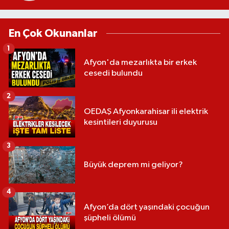
En Çok Okunanlar
1
Afyon'da mezarlıkta bir erkek
cesedi bulundu
2
OEDAŞ Afyonkarahisar ili elektrik
kesintileri duyurusu
3
Büyük deprem mi geliyor?
4
Afyon’da dört yaşındaki çocuğun
şüpheli ölümü