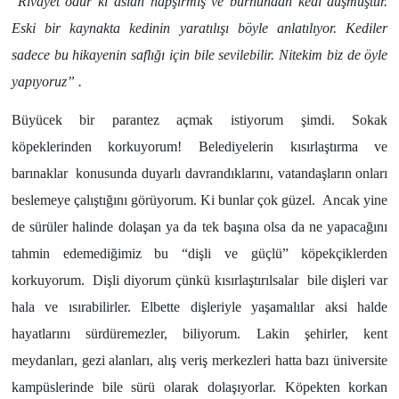
“
Rivayet odur ki aslan hapşırmış ve burnundan kedi düşmüştür.
Eski bir kaynakta kedinin yaratılışı böyle anlatılıyor. Kediler
sadece bu hikayenin saflığı için bile sevilebilir. Nitekim biz de öyle
yapıyoruz” .
Büyücek bir parantez açmak istiyorum şimdi. Sokak
köpeklerinden korkuyorum! Belediyelerin kısırlaştırma ve
barınaklar konusunda duyarlı davrandıklarını, vatandaşların onları
beslemeye çalıştığını görüyorum. Ki bunlar çok güzel. Ancak yine
de sürüler halinde dolaşan ya da tek başına olsa da ne yapacağını
tahmin edemediğimiz bu “dişli ve güçlü” köpekçiklerden
korkuyorum. Dişli diyorum çünkü kısırlaştırılsalar bile dişleri var
hala ve ısırabilirler. Elbette dişleriyle yaşamalılar aksi halde
hayatlarını sürdüremezler, biliyorum. Lakin şehirler, kent
meydanları, gezi alanları, alış veriş merkezleri hatta bazı üniversite
kampüslerinde bile sürü olarak dolaşıyorlar. Köpekten korkan