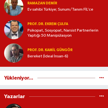
RAMAZAN DEMİR
Ev sahibi Türkiye; Sunum/Tanım FİL’ce
PROF. DR. EKREM ÇULFA
Psikopat, Sosyopat, Narsist Partnerlerin
Yaptığı 50 Manipülasyon
PROF. DR. KAMIL GÜNGÖR
Bereket (İdeal İnsan-6)
Yükleniyor...
Yazarlar