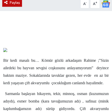
Paylaş
-
+
A
A
Magazin
Etkinlikler
Bir kedi masalı bu… Kömür gözlü arkadaşım Rahime ;”Sizin
ailedeki bu hayvan sevgisi coşkusunu anlayamıyorum” deyince
baktım maziye. Sokaklarında tavuklar gezen, her evde en az bir
kedi yaşayan çift akvaryumlu çocukluğum canlandı hayalimde.
Sarmanla başlayan hikayem, tekir, minnoş, osman (kuzumuzun
adıydı), esmer bomba (kara tavuğumuzun adı) , safinaz (minik
kaplumbağamızın adı) sürüp gidiyordu. Çift akvaryumlu