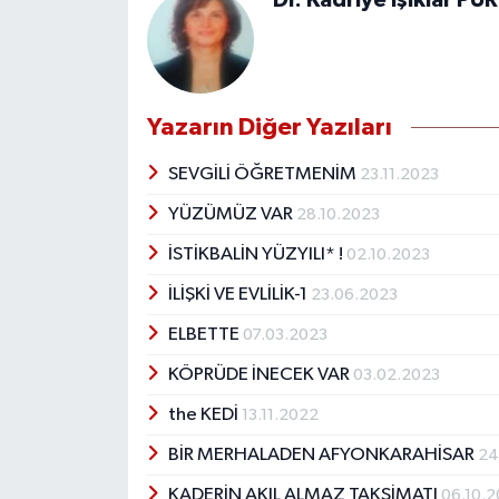
Dr. Kadriye Işıklar PÜ
Yazarın Diğer Yazıları
SEVGİLİ ÖĞRETMENİM
23.11.2023
YÜZÜMÜZ VAR
28.10.2023
İSTİKBALİN YÜZYILI* !
02.10.2023
İLİŞKİ VE EVLİLİK-1
23.06.2023
ELBETTE
07.03.2023
KÖPRÜDE İNECEK VAR
03.02.2023
the KEDİ
13.11.2022
BİR MERHALADEN AFYONKARAHİSAR
24
KADERİN AKIL ALMAZ TAKSİMATI
06.10.