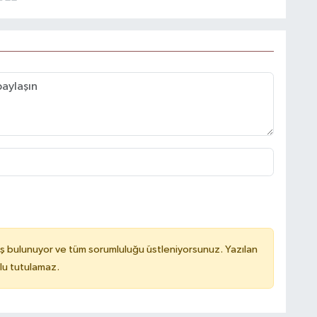
ş bulunuyor ve tüm sorumluluğu üstleniyorsunuz. Yazılan
lu tutulamaz.