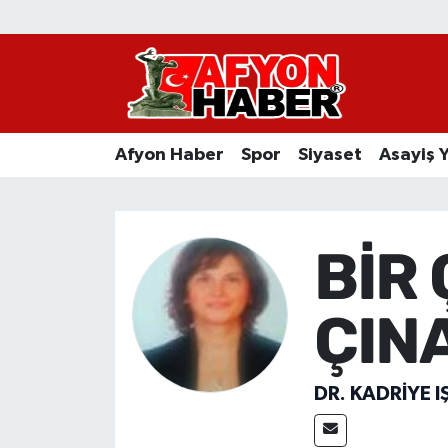
Afyon Haber
Siyaset
Afyon Haber
Spor
Siyaset
Asayiş 
Spor
Asayiş Yaşam
BİR 
Sağlık
ÇIN
Eğitim
Sivil Toplum
DR. KADRIYE I
Ekonomi