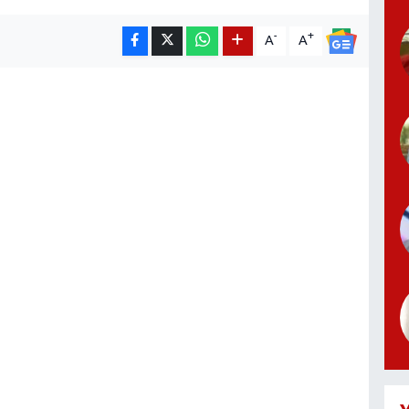
-
+
A
A