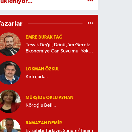
ükleniyor...
Yazarlar
EMRE BURAK TAĞ
Teşvik Değil, Dönüşüm Gerek:
Ekonomiye Can Suyu mu, Yoksa
Kaynak İsrafı mı?
LOKMAN ÖZKUL
Kirli çark...
MÜRŞIDE OKLU AYHAN
Köroğlu Beli...
RAMAZAN DEMİR
Ev sahibi Türkiye; Sunum/Tanım