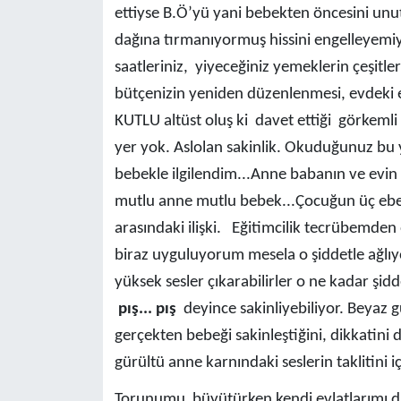
ettiyse B.Ö’yü yani bebekten öncesini unut
dağına tırmanıyormuş hissini engelleyemiy
saatleriniz, yiyeceğiniz yemeklerin çeşitleri
bütçenizin yeniden düzenlenmesi, evdeki eşy
KUTLU altüst oluş ki davet ettiği görkem
yer yok. Aslolan sakinlik. Okuduğunuz bu y
bebekle ilgilendim...Anne babanın ve evin 
mutlu anne mutlu bebek...Çocuğun üç ebe
arasındaki ilişki. Eğitimcilik tecrübemden
biraz uyguluyorum mesela o şiddetle ağlı
yüksek sesler çıkarabilirler o ne kadar şidde
pış... pış
deyince sakinliyebiliyor. Beyaz g
gerçekten bebeği sakinleştiğini, dikkatini d
gürültü anne karnındaki seslerin taklitini i
Torunumu büyütürken kendi evlatlarımı d