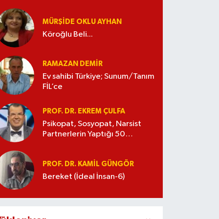
MÜRŞIDE OKLU AYHAN
Köroğlu Beli...
RAMAZAN DEMİR
Ev sahibi Türkiye; Sunum/Tanım
FİL’ce
PROF. DR. EKREM ÇULFA
Psikopat, Sosyopat, Narsist
Partnerlerin Yaptığı 50
Manipülasyon
PROF. DR. KAMIL GÜNGÖR
Bereket (İdeal İnsan-6)