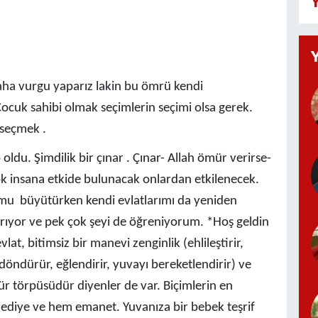
Y
k daha vurgu yaparız lakin bu ömrü kendi
Çocuk sahibi olmak seçimlerin seçimi olsa gerek.
 seçmek .
oldu. Şimdilik bir çınar . Çınar- Allah ömür verirse-
k insana etkide bulunacak onlardan etkilenecek.
numu büyütürken kendi evlatlarımı da yeniden
rıyor ve pek çok şeyi de öğreniyorum. *Hoş geldin
lat, bitimsiz bir manevi zenginlik (ehlileştirir,
döndürür, eğlendirir, yuvayı bereketlendirir) ve
r törpüsüdür diyenler de var. Biçimlerin en
hediye ve hem emanet. Yuvanıza bir bebek teşrif