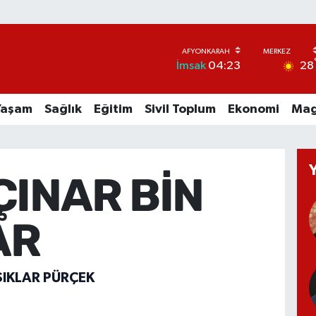
28
İmsak
04:23
Yaşam
Sağlık
Eğitim
Sivil Toplum
Ekonomi
Mag
ÇINAR BİN
AR
ŞIKLAR PÜRÇEK