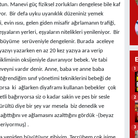
un. Manevi güç fiziksel zorlukları dengelese bile kaf
or. Bir defa uyku uyanıklık düzeniniz yemek
, evin ısısı, gelen giden misafir ağırlamanın trafiği,
aların yerleri, eşyaların nitelikleri yenileniyor. Bir
li büyüme serüveniyle dengelenir. Burada aceleye
azıyı yazarken en az 20 kez yazıya ara verip
ikliminin oksijeniyle davranıyor bebek. Ve tabi
1
veyni vardır denir. Anne, baba ve anne baba
 öğrendiğim sınıf yönetimi tekniklerini bebeği de
yorsa ki ağlarken diyaframı kullanan bebekler çok
tli bağırıyorsa siz o kadar sakin ve pes bir sesle
2
ürültü diye bir şey var mesela biz denedik ve
ağıttığını ve ağlamasını azalttığını gördük -(beyaz
çeriyormuş) .
3
a yeniden büyütüyor gibiyim. Tecrübem çok işime