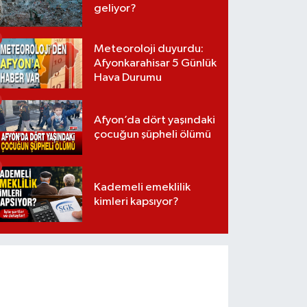
geliyor?
Meteoroloji duyurdu:
Afyonkarahisar 5 Günlük
Hava Durumu
Afyon’da dört yaşındaki
çocuğun şüpheli ölümü
Kademeli emeklilik
kimleri kapsıyor?