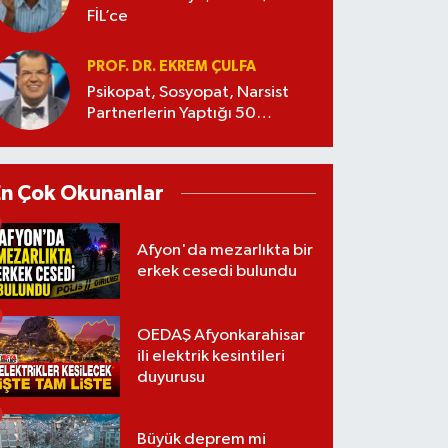
FİL’ce
PROF. DR. EKREM ÇULFA
Psikopat, Sosyopat, Narsist
Partnerlerin Yaptığı 50
Manipülasyon
En Çok Okunanlar
Afyon'da mezarlıkta bir
erkek cesedi bulundu
OEDAŞ Afyonkarahisar
ili elektrik kesintileri
duyurusu
Büyük deprem mi