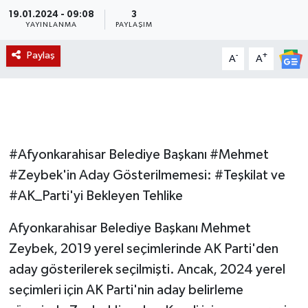
19.01.2024 - 09:08
3
Magazin
YAYINLANMA
PAYLAŞIM
Paylaş
-
+
A
A
Etkinlikler
#Afyonkarahisar Belediye Başkanı #Mehmet
#Zeybek'in Aday Gösterilmemesi: #Teşkilat ve
#AK_Parti'yi Bekleyen Tehlike
Afyonkarahisar Belediye Başkanı Mehmet
Zeybek, 2019 yerel seçimlerinde AK Parti'den
aday gösterilerek seçilmişti. Ancak, 2024 yerel
seçimleri için AK Parti'nin aday belirleme