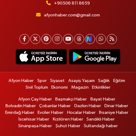
+90506 811 8659
afyonhaber.com@gmail.com
Afyon Haber
Spor
Siyaset
Asayiş Yaşam
Sağlık
Eğitim
Sivil Toplum
Ekonomi
Magazin
Etkinlikler
Afyon Çay Haber
Başmakçı Haber
Bayat Haber
Bolvadin Haber
Çobanlar Haber
Dazkırı Haber
Dinar Haber
Emirdağ Haber
Evciler Haber
Hocalar Haber
İhsaniye Haber
İscehisar Haber
Kızılören Haber
Sandıklı Haber
Sinanpaşa Haber
Şuhut Haber
Sultandağı haber