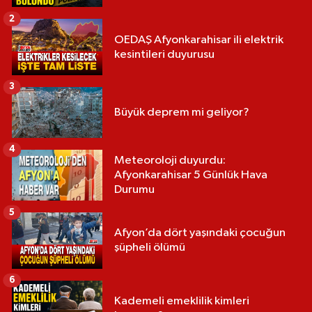
2
OEDAŞ Afyonkarahisar ili elektrik
kesintileri duyurusu
3
Büyük deprem mi geliyor?
4
Meteoroloji duyurdu:
Afyonkarahisar 5 Günlük Hava
Durumu
5
Afyon’da dört yaşındaki çocuğun
şüpheli ölümü
6
Kademeli emeklilik kimleri