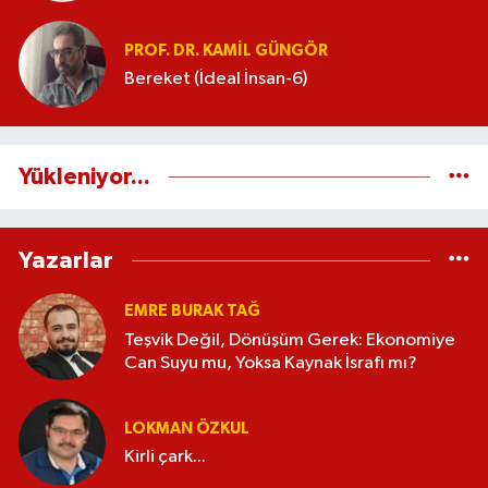
PROF. DR. KAMIL GÜNGÖR
Bereket (İdeal İnsan-6)
Yükleniyor...
Yazarlar
EMRE BURAK TAĞ
Teşvik Değil, Dönüşüm Gerek: Ekonomiye
Can Suyu mu, Yoksa Kaynak İsrafı mı?
LOKMAN ÖZKUL
Kirli çark...