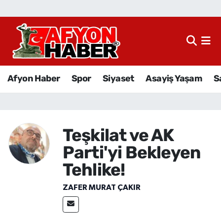
Afyon Haber
Siyaset
Afyon Haber
Spor
Siyaset
Asayiş Yaşam
S
Spor
Asayiş Yaşam
Teşkilat ve AK
Sağlık
Parti'yi Bekleyen
Eğitim
Tehlike!
ZAFER MURAT ÇAKIR
Sivil Toplum
Ekonomi