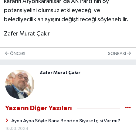
kararın Afyonkarahisar'da AK Parti'nin oy
potansiyelini olumsuz etkileyeceği ve
belediyecilik anlayışını değiştireceği söylenebilir.
Zafer Murat Çakır
ÖNCEKI
SONRAKI
Zafer Murat Çakır
Yazarın Diğer Yazıları
Ayna Ayna Söyle Bana Benden Siyasetçisi Var mı?
16.03.2024