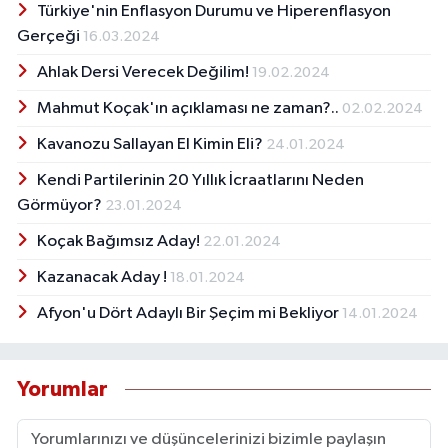
Türkiye'nin Enflasyon Durumu ve Hiperenflasyon
Gerçeği
16.03.2024
Ahlak Dersi Verecek Değilim!
19.02.2024
Mahmut Koçak'ın açıklaması ne zaman?..
02.02.2024
Kavanozu Sallayan El Kimin Eli?
24.01.2024
Kendi Partilerinin 20 Yıllık İcraatlarını Neden
Görmüyor?
23.01.2024
Koçak Bağımsız Aday!
22.01.2024
Kazanacak Aday !
18.01.2024
Afyon'u Dört Adaylı Bir Şeçim mi Bekliyor
14.01.2024
Yorumlar