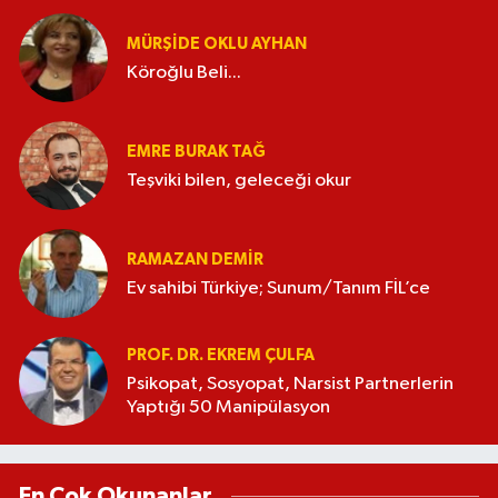
MÜRŞIDE OKLU AYHAN
Köroğlu Beli...
EMRE BURAK TAĞ
Teşviki bilen, geleceği okur
RAMAZAN DEMİR
Ev sahibi Türkiye; Sunum/Tanım FİL’ce
PROF. DR. EKREM ÇULFA
Psikopat, Sosyopat, Narsist Partnerlerin
Yaptığı 50 Manipülasyon
En Çok Okunanlar