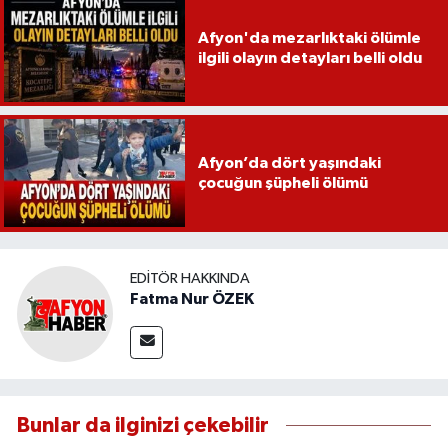
Afyon'da mezarlıktaki ölümle
ilgili olayın detayları belli oldu
Afyon’da dört yaşındaki
çocuğun şüpheli ölümü
EDITÖR HAKKINDA
Fatma Nur ÖZEK
Bunlar da ilginizi çekebilir