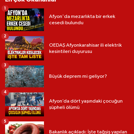
1
Afyon'da mezarlıkta bir erkek
cesedi bulundu
2
OEDAŞ Afyonkarahisar ili elektrik
kesintileri duyurusu
3
Büyük deprem mi geliyor?
4
Afyon’da dört yaşındaki çocuğun
şüpheli ölümü
5
Bakanlık açıkladı: İşte tağşiş yapılan