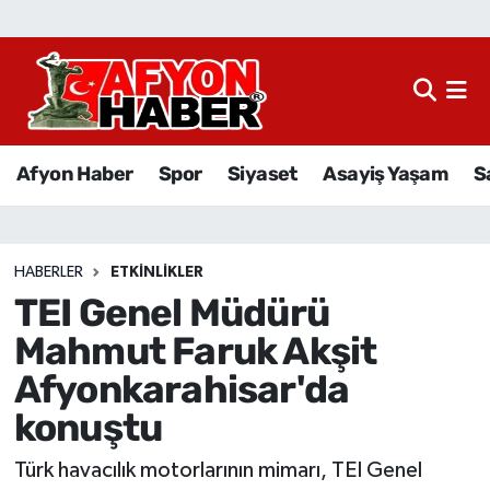
Afyon Haber
Siyaset
Afyon Haber
Spor
Siyaset
Asayiş Yaşam
S
Spor
Asayiş Yaşam
HABERLER
ETKINLIKLER
TEI Genel Müdürü
Sağlık
Mahmut Faruk Akşit
Eğitim
Afyonkarahisar'da
konuştu
Sivil Toplum
Türk havacılık motorlarının mimarı, TEI Genel
Ekonomi