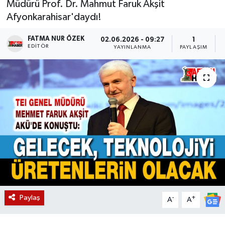
Müdürü Prof. Dr. Mahmut Faruk Akşit
Afyonkarahisar'daydı!
Magazin
FATMA NUR ÖZEK
02.06.2026 - 09:27
1
Etkinlikler
EDITÖR
YAYINLANMA
PAYLAŞIM
Paylaş
-
+
A
A