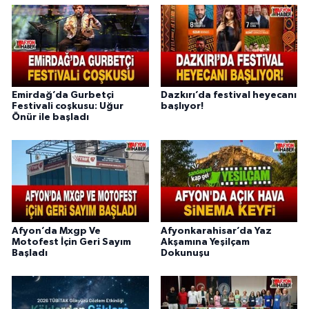
Emirdağ’da Gurbetçi
Dazkırı’da festival heyecanı
Festivali coşkusu: Uğur
başlıyor!
Önür ile başladı
Afyon’da Mxgp Ve
Afyonkarahisar’da Yaz
Motofest İçin Geri Sayım
Akşamına Yeşilçam
Başladı
Dokunuşu