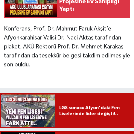
Projesine Ev Sahipliği
Yaptı
Konferans, Prof. Dr. Mahmut Faruk Akşit’e
Afyonkarahisar Valisi Dr. Naci Aktaş tarafından
plaket, AKÜ Rektörü Prof. Dr. Mehmet Karakaş
tarafından da teşekkür belgesi takdim edilmesiyle
son buldu.
LGS sonucu Afyon'daki Fen
Liselerinde lider değişti!..