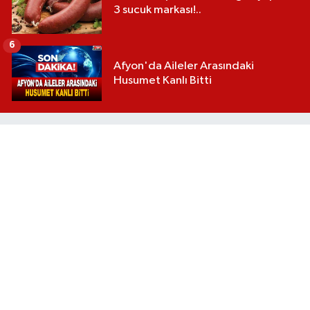
3 sucuk markası!..
6
Afyon'da Aileler Arasındaki
Husumet Kanlı Bitti