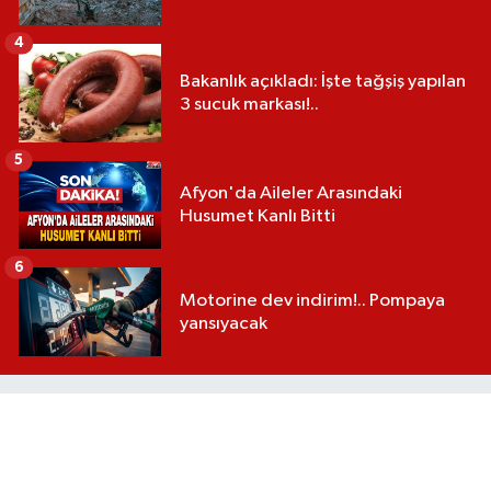
4
Bakanlık açıkladı: İşte tağşiş yapılan
3 sucuk markası!..
5
Afyon'da Aileler Arasındaki
Husumet Kanlı Bitti
6
Motorine dev indirim!.. Pompaya
yansıyacak