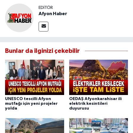
EDITÖR
Afyon Haber
Bunlar da ilginizi çekebilir
UNESCO tescilli Afyon
OEDAŞ Afyonkarahisar ili
mutfağı için yeni projeler
elektrik kesintileri
yolda
duyurusu