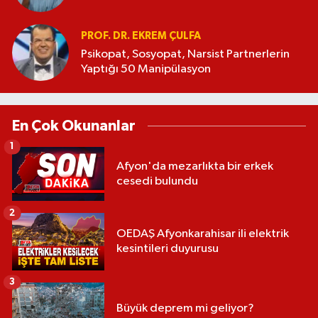
PROF. DR. EKREM ÇULFA
Psikopat, Sosyopat, Narsist Partnerlerin
Yaptığı 50 Manipülasyon
En Çok Okunanlar
1
Afyon'da mezarlıkta bir erkek
cesedi bulundu
2
OEDAŞ Afyonkarahisar ili elektrik
kesintileri duyurusu
3
Büyük deprem mi geliyor?