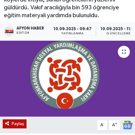
güldürdü. Vakıf aracılığıyla bin 593 öğrenciye
Magazin
eğitim materyali yardımda bulunuldu.
Etkinlikler
AFYON HABER
10.09.2025 - 09:47
10.09.2025 - 11:5
EDITÖR
YAYINLANMA
GÜNCELLEME
Paylaş
-
+
A
A