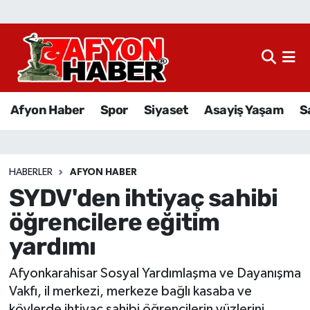
Afyon Haber
Siyaset
Afyon Haber
Spor
Siyaset
Asayiş Yaşam
S
Spor
Asayiş Yaşam
HABERLER
AFYON HABER
SYDV'den ihtiyaç sahibi
Sağlık
öğrencilere eğitim
Eğitim
yardımı
Sivil Toplum
Afyonkarahisar Sosyal Yardımlaşma ve Dayanışma
Vakfı, il merkezi, merkeze bağlı kasaba ve
Ekonomi
köylerde ihtiyaç sahibi öğrencilerin yüzlerini