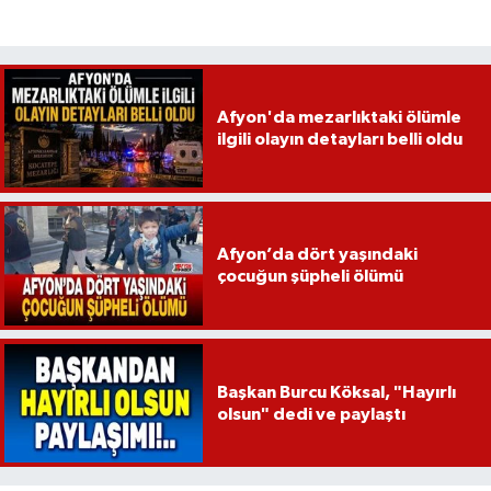
Afyon'da mezarlıktaki ölümle
ilgili olayın detayları belli oldu
Afyon’da dört yaşındaki
çocuğun şüpheli ölümü
Başkan Burcu Köksal, "Hayırlı
olsun" dedi ve paylaştı