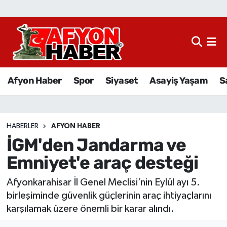
Afyon Haber
Siyaset
Afyon Haber
Spor
Siyaset
Asayiş Yaşam
S
Spor
Asayiş Yaşam
HABERLER
AFYON HABER
İGM'den Jandarma ve
Sağlık
Emniyet'e araç desteği
Eğitim
Afyonkarahisar İl Genel Meclisi’nin Eylül ayı 5.
Sivil Toplum
birleşiminde güvenlik güçlerinin araç ihtiyaçlarını
karşılamak üzere önemli bir karar alındı.
Ekonomi