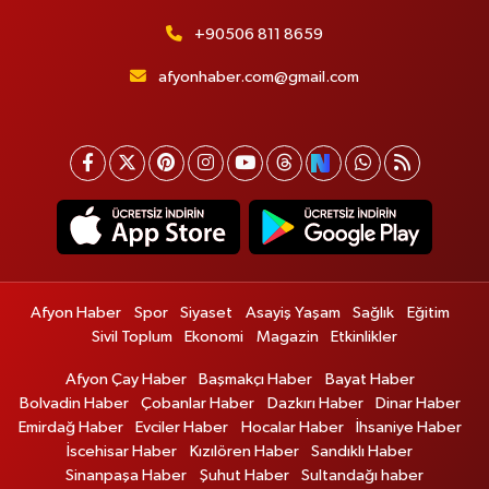
+90506 811 8659
afyonhaber.com@gmail.com
Afyon Haber
Spor
Siyaset
Asayiş Yaşam
Sağlık
Eğitim
Sivil Toplum
Ekonomi
Magazin
Etkinlikler
Afyon Çay Haber
Başmakçı Haber
Bayat Haber
Bolvadin Haber
Çobanlar Haber
Dazkırı Haber
Dinar Haber
Emirdağ Haber
Evciler Haber
Hocalar Haber
İhsaniye Haber
İscehisar Haber
Kızılören Haber
Sandıklı Haber
Sinanpaşa Haber
Şuhut Haber
Sultandağı haber