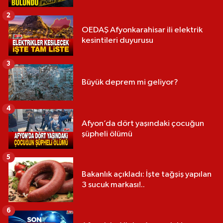
2
OEDAŞ Afyonkarahisar ili elektrik
kesintileri duyurusu
3
Büyük deprem mi geliyor?
4
Afyon’da dört yaşındaki çocuğun
şüpheli ölümü
5
Bakanlık açıkladı: İşte tağşiş yapılan
3 sucuk markası!..
6