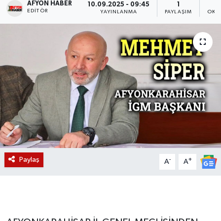
AFYON HABER
10.09.2025 - 09:45
1
EDITÖR
YAYINLANMA
PAYLAŞIM
OKU
Magazin
Etkinlikler
Paylaş
-
+
A
A