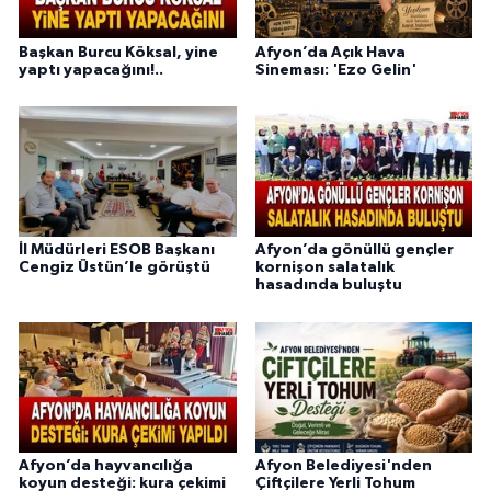
Başkan Burcu Köksal, yine
Afyon’da Açık Hava
yaptı yapacağını!..
Sineması: 'Ezo Gelin'
İl Müdürleri ESOB Başkanı
Afyon’da gönüllü gençler
Cengiz Üstün’le görüştü
kornişon salatalık
hasadında buluştu
Afyon’da hayvancılığa
Afyon Belediyesi'nden
koyun desteği: kura çekimi
Çiftçilere Yerli Tohum