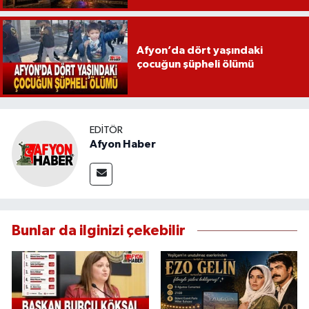
Afyon’da dört yaşındaki
çocuğun şüpheli ölümü
EDITÖR
Afyon Haber
Bunlar da ilginizi çekebilir