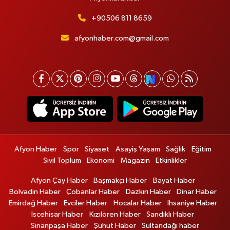
+90506 811 8659
afyonhaber.com@gmail.com
Afyon Haber
Spor
Siyaset
Asayiş Yaşam
Sağlık
Eğitim
Sivil Toplum
Ekonomi
Magazin
Etkinlikler
Afyon Çay Haber
Başmakçı Haber
Bayat Haber
Bolvadin Haber
Çobanlar Haber
Dazkırı Haber
Dinar Haber
Emirdağ Haber
Evciler Haber
Hocalar Haber
İhsaniye Haber
İscehisar Haber
Kızılören Haber
Sandıklı Haber
Sinanpaşa Haber
Şuhut Haber
Sultandağı haber