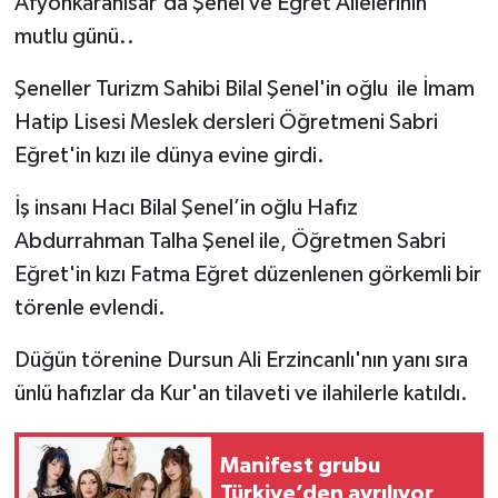
Afyonkarahisar'da Şenel ve Eğret Ailelerinin
mutlu günü..
Şeneller Turizm Sahibi Bilal Şenel'in oğlu ile İmam
Hatip Lisesi Meslek dersleri Öğretmeni Sabri
Eğret'in kızı ile dünya evine girdi.
İş insanı Hacı Bilal Şenel’in oğlu Hafız
Abdurrahman Talha Şenel ile, Öğretmen Sabri
Eğret'in kızı Fatma Eğret düzenlenen görkemli bir
törenle evlendi.
Düğün törenine Dursun Ali Erzincanlı'nın yanı sıra
ünlü hafızlar da Kur'an tilaveti ve ilahilerle katıldı.
Manifest grubu
Türkiye’den ayrılıyor