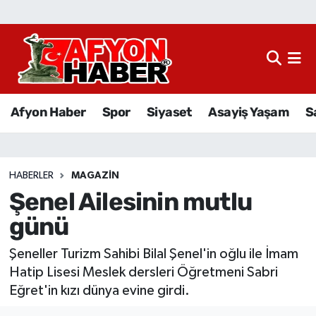
Afyon Haber
Siyaset
Afyon Haber
Spor
Siyaset
Asayiş Yaşam
S
Spor
Asayiş Yaşam
HABERLER
MAGAZIN
Şenel Ailesinin mutlu
Sağlık
günü
Eğitim
Şeneller Turizm Sahibi Bilal Şenel'in oğlu ile İmam
Sivil Toplum
Hatip Lisesi Meslek dersleri Öğretmeni Sabri
Eğret'in kızı dünya evine girdi.
Ekonomi