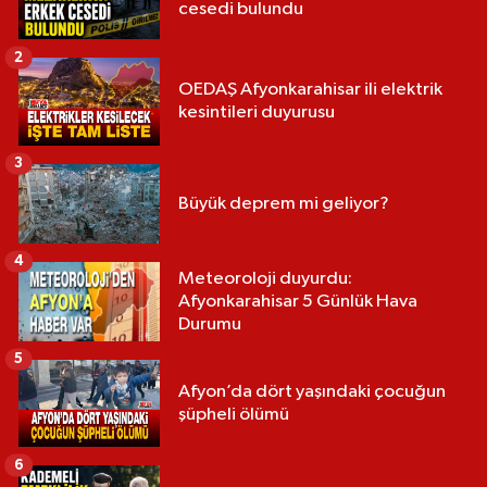
cesedi bulundu
2
OEDAŞ Afyonkarahisar ili elektrik
kesintileri duyurusu
3
Büyük deprem mi geliyor?
4
Meteoroloji duyurdu:
Afyonkarahisar 5 Günlük Hava
Durumu
5
Afyon’da dört yaşındaki çocuğun
şüpheli ölümü
6