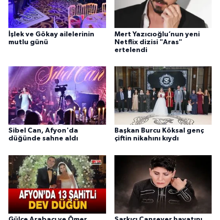
İşlek ve Gökay ailelerinin
Mert Yazıcıoğlu’nun yeni
mutlu günü
Netflix dizisi "Aras"
ertelendi
Sibel Can, Afyon'da
Başkan Burcu Köksal genç
düğünde sahne aldı
çiftin nikahını kıydı
Gülce Arabacı ve Ömer
Şarkıcı Cansever hayatını