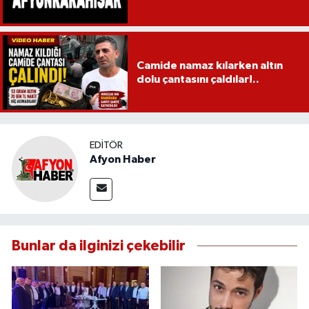
Camide namaz kılarken altın
dolu çantasını çaldılar!..
EDITÖR
Afyon Haber
Bunlar da ilginizi çekebilir