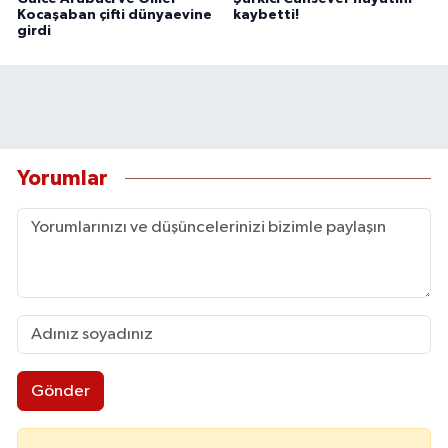
Kocaşaban çifti dünyaevine
kaybetti!
girdi
Yorumlar
Gönder