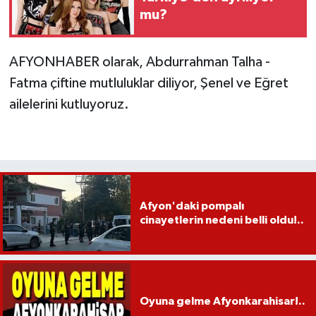
mu?
AFYONHABER olarak, Abdurrahman Talha -
Fatma çiftine mutluluklar diliyor, Şenel ve Eğret
ailelerini kutluyoruz.
Afyon'daki pompalı
cinayetlerin nedeni belli oldu!..
Oyuna gelme Afyonkarahisar!..