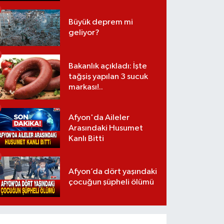
Büyük deprem mi
geliyor?
Bakanlık açıkladı: İşte
tağşiş yapılan 3 sucuk
markası!..
Afyon'da Aileler
Arasındaki Husumet
Kanlı Bitti
Afyon’da dört yaşındaki
çocuğun şüpheli ölümü