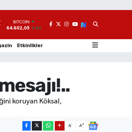
BITCOIN
64.602,05
0.69
DOLAR
°
47,6006
0.06
EURO
55,0250
0.02
azin
Etkinlikler
STERLİN
64,2398
0.2
GRAM ALTIN
6513.94
0.32
BİST100
mesajı!..
13.768
48
ğini koruyan Köksal,
-
+
A
A