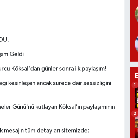
DU!
aşım Geldi
rcu Köksal'dan günler sonra ilk paylaşım!
i kesinleşen ancak sürece dair sessizliğini
1
neler Günü'nü kutlayan Köksal'ın paylaşımının
2
 ilk mesajın tüm detayları sitemizde: