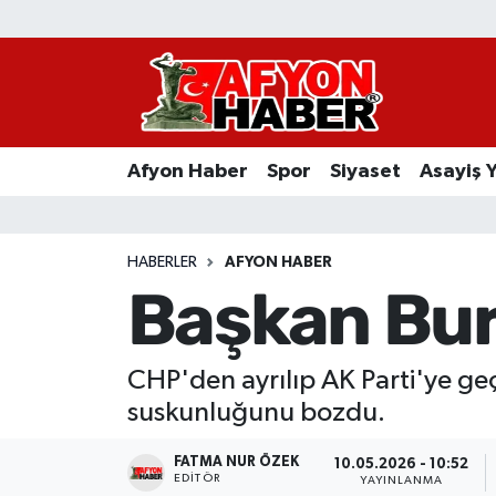
Afyon Haber
Siyaset
Afyon Haber
Spor
Siyaset
Asayiş 
Spor
Asayiş Yaşam
HABERLER
AFYON HABER
Başkan Burc
Sağlık
Eğitim
CHP'den ayrılıp AK Parti'ye geç
suskunluğunu bozdu.
Sivil Toplum
FATMA NUR ÖZEK
10.05.2026 - 10:52
Ekonomi
EDITÖR
YAYINLANMA