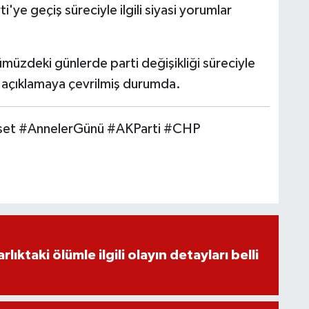
i'ye geçiş süreciyle ilgili siyasi yorumlar
müzdeki günlerde parti değişikliği süreciyle
si açıklamaya çevrilmiş durumda.
aset #AnnelerGünü #AKParti #CHP
ıktaki ölümle ilgili olayın detayları belli