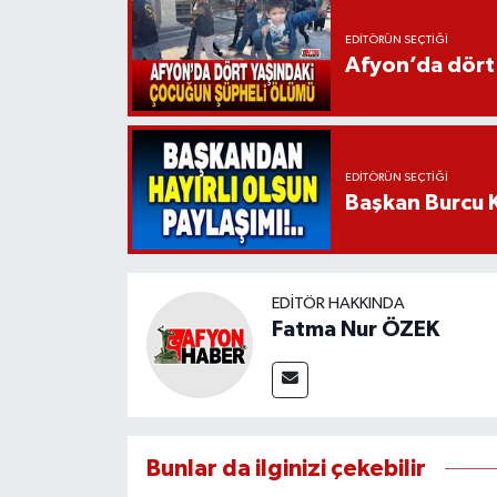
EDITÖRÜN SEÇTIĞI
Afyon’da dört
EDITÖRÜN SEÇTIĞI
Başkan Burcu K
EDITÖR HAKKINDA
Fatma Nur ÖZEK
Bunlar da ilginizi çekebilir