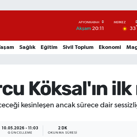
33
Akşam
20:11
Yaşam
Sağlık
Eğitim
Sivil Toplum
Ekonomi
Mag
u Köksal'ın ilk 
eceği kesinleşen ancak sürece dair sessizli
10.05.2026 - 11:03
2 DK
GÜNCELLEME
OKUNMA SÜRESI