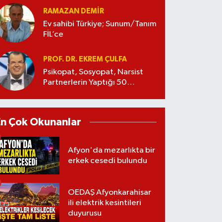
RAMAZAN DEMİR
Ev sahibi Türkiye; Sunum/Tanım
FİL’ce
PROF. DR. EKREM ÇULFA
Psikopat, Sosyopat, Narsist
Partnerlerin Yaptığı 50
Manipülasyon
En Çok Okunanlar
Afyon'da mezarlıkta bir
erkek cesedi bulundu
OEDAŞ Afyonkarahisar
ili elektrik kesintileri
duyurusu