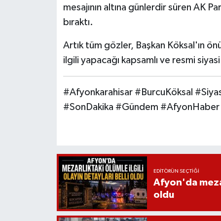
mesajının altına günlerdir süren AK Part
bıraktı.
Artık tüm gözler, Başkan Köksal'ın önü
ilgili yapacağı kapsamlı ve resmi siya
#Afyonkarahisar #BurcuKöksal #Siy
#SonDakika #Gündem #AfyonHaber
EDITÖRÜN SEÇTIĞI
Afyon'da mezarl
oldu