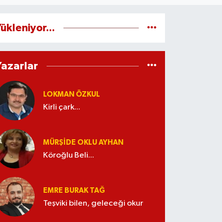
ükleniyor...
Yazarlar
LOKMAN ÖZKUL
Kirli çark...
MÜRŞIDE OKLU AYHAN
Köroğlu Beli...
EMRE BURAK TAĞ
Teşviki bilen, geleceği okur