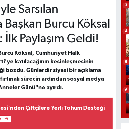
le Sarsılan
3
a Başkan Burcu Köksal
4
: İlk Paylaşım Geldi!
Burcu Köksal, Cumhuriyet Halk
rti'ye katılacağının kesinleşmesinin
5
i bozdu. Günlerdir siyasi bir açıklama
ırtınalı sürecin ardından sosyal medya
"Anneler Günü"ne ayırdı.
6
esi'nden Çiftçilere Yerli Tohum Desteği
e