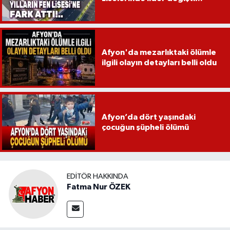
Afyon'da mezarlıktaki ölümle
ilgili olayın detayları belli oldu
Afyon’da dört yaşındaki
çocuğun şüpheli ölümü
EDITÖR HAKKINDA
Fatma Nur ÖZEK