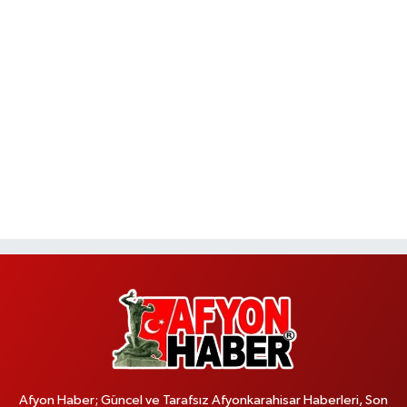
Afyon Haber; Güncel ve Tarafsız Afyonkarahisar Haberleri, Son