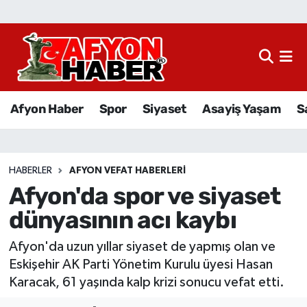
Afyon Haber
Siyaset
Afyon Haber
Spor
Siyaset
Asayiş Yaşam
S
Spor
Asayiş Yaşam
HABERLER
AFYON VEFAT HABERLERI
Afyon'da spor ve siyaset
Sağlık
dünyasının acı kaybı
Eğitim
Afyon'da uzun yıllar siyaset de yapmış olan ve
Sivil Toplum
Eskişehir AK Parti Yönetim Kurulu üyesi Hasan
Karacak, 61 yaşında kalp krizi sonucu vefat etti.
Ekonomi