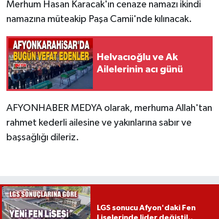
Merhum Hasan Karacak'ın cenaze namazı ikindi
namazına müteakip Paşa Camii'nde kılınacak.
Helvacıoğlu ve Ak
Ailelerinin acı günü
AFYONHABER MEDYA olarak, merhuma Allah'tan
rahmet kederli ailesine ve yakınlarına sabır ve
başsağlığı dileriz.
LGS sonucu Afyon'daki Fen
Liselerinde lider değişti!..