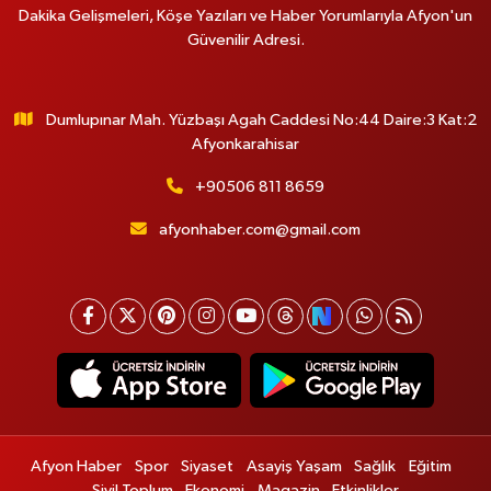
Dakika Gelişmeleri, Köşe Yazıları ve Haber Yorumlarıyla Afyon'un
Güvenilir Adresi.
Dumlupınar Mah. Yüzbaşı Agah Caddesi No:44 Daire:3 Kat:2
Afyonkarahisar
+90506 811 8659
afyonhaber.com@gmail.com
Afyon Haber
Spor
Siyaset
Asayiş Yaşam
Sağlık
Eğitim
Sivil Toplum
Ekonomi
Magazin
Etkinlikler