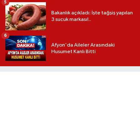
5
Bakanlık açıkladı: İşte tağşiş yapılan
3 sucuk markası!..
6
Afyon'da Aileler Arasındaki
Husumet Kanlı Bitti