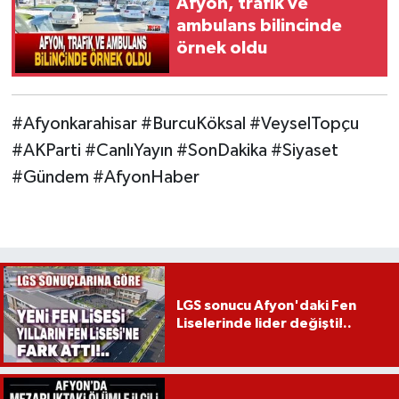
Afyon, trafik ve
ambulans bilincinde
örnek oldu
#Afyonkarahisar #BurcuKöksal #VeyselTopçu
#AKParti #CanlıYayın #SonDakika #Siyaset
#Gündem #AfyonHaber
LGS sonucu Afyon'daki Fen
Liselerinde lider değişti!..