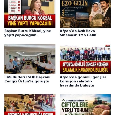
Başkan Burcu Köksal, yine
Afyon’da Açık Hava
yaptı yapacağını!..
Sineması: 'Ezo Gelin'
İl Müdürleri ESOB Başkanı
Afyon’da gönüllü gençler
Cengiz Üstün’le görüştü
kornişon salatalık
hasadında buluştu