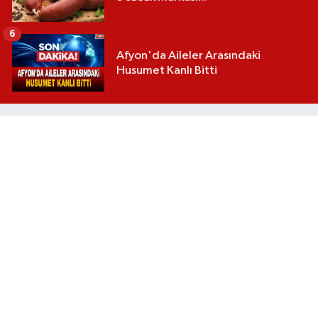
6
Afyon'da Aileler Arasındaki
Husumet Kanlı Bitti