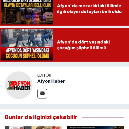
Afyon'da mezarlıktaki ölümle
ilgili olayın detayları belli oldu
Afyon’da dört yaşındaki
çocuğun şüpheli ölümü
EDITÖR
Afyon Haber
Bunlar da ilginizi çekebilir