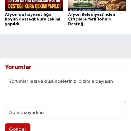
Afyon’da hayvancılığa
Afyon Belediyesi'nden
koyun desteği: kura çekimi
Çiftçilere Yerli Tohum
yapıldı
Desteği
Yorumlar
Gönder