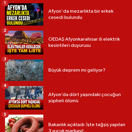
1
Afyon'da mezarlıkta bir erkek
cesedi bulundu
2
OEDAŞ Afyonkarahisar ili elektrik
kesintileri duyurusu
3
Büyük deprem mi geliyor?
4
Afyon’da dört yaşındaki çocuğun
şüpheli ölümü
5
Bakanlık açıkladı: İşte tağşiş yapılan
3 sucuk markası!..