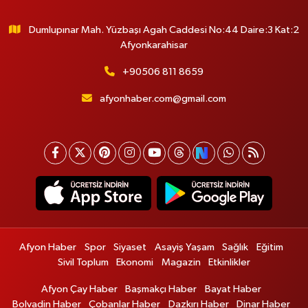
Dumlupınar Mah. Yüzbaşı Agah Caddesi No:44 Daire:3 Kat:2
Afyonkarahisar
+90506 811 8659
afyonhaber.com@gmail.com
Afyon Haber
Spor
Siyaset
Asayiş Yaşam
Sağlık
Eğitim
Sivil Toplum
Ekonomi
Magazin
Etkinlikler
Afyon Çay Haber
Başmakçı Haber
Bayat Haber
Bolvadin Haber
Çobanlar Haber
Dazkırı Haber
Dinar Haber