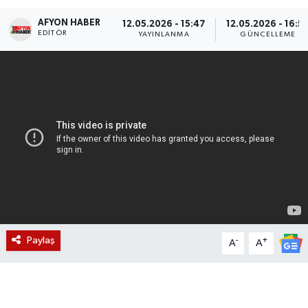
AFYON HABER
Magazin
12.05.2026 - 15:47
12.05.2026 - 16:5
EDITÖR
YAYINLANMA
GÜNCELLEME
Etkinlikler
Paylaş
-
+
A
A