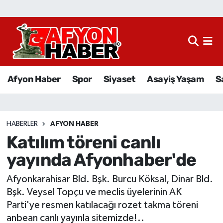
Afyon Haber
Siyaset
Afyon Haber
Spor
Siyaset
Asayiş Yaşam
S
Spor
Asayiş Yaşam
HABERLER
AFYON HABER
Katılım töreni canlı
Sağlık
yayında Afyonhaber'de
Eğitim
Afyonkarahisar Bld. Bşk. Burcu Köksal, Dinar Bld.
Sivil Toplum
Bşk. Veysel Topçu ve meclis üyelerinin AK
Parti'ye resmen katılacağı rozet takma töreni
Ekonomi
anbean canlı yayınla sitemizde!..