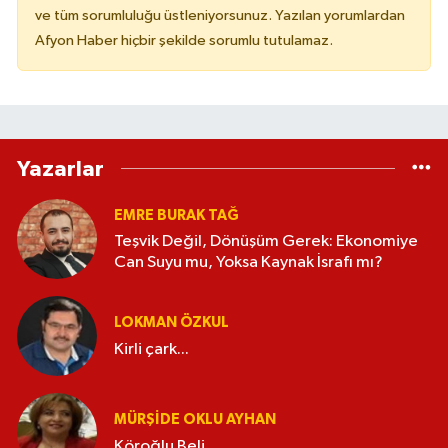
ve tüm sorumluluğu üstleniyorsunuz. Yazılan yorumlardan
Afyon Haber hiçbir şekilde sorumlu tutulamaz.
Yazarlar
EMRE BURAK TAĞ
Teşvik Değil, Dönüşüm Gerek: Ekonomiye
Can Suyu mu, Yoksa Kaynak İsrafı mı?
LOKMAN ÖZKUL
Kirli çark...
MÜRŞIDE OKLU AYHAN
Köroğlu Beli...