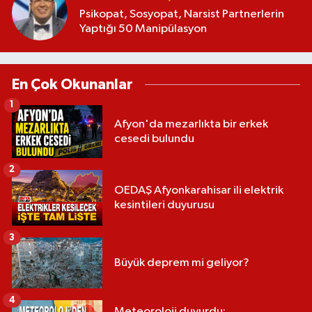
Psikopat, Sosyopat, Narsist Partnerlerin
Yaptığı 50 Manipülasyon
En Çok Okunanlar
1
Afyon'da mezarlıkta bir erkek
cesedi bulundu
2
OEDAŞ Afyonkarahisar ili elektrik
kesintileri duyurusu
3
Büyük deprem mi geliyor?
4
Meteoroloji duyurdu: