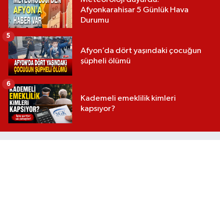
Afyonkarahisar 5 Günlük Hava
Durumu
5
Afyon’da dört yaşındaki çocuğun
şüpheli ölümü
6
Kademeli emeklilik kimleri
kapsıyor?