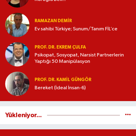
RAMAZAN DEMİR
Ev sahibi Türkiye; Sunum/Tanım FİL’ce
PROF. DR. EKREM ÇULFA
Psikopat, Sosyopat, Narsist Partnerlerin
Yaptığı 50 Manipülasyon
PROF. DR. KAMIL GÜNGÖR
Bereket (İdeal İnsan-6)
Yükleniyor...