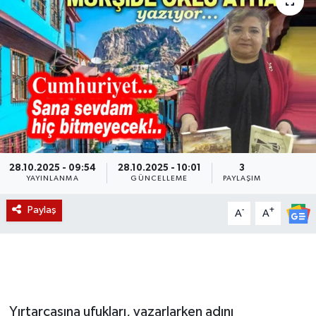
Magazin
Etkinlikler
28.10.2025 - 09:54
28.10.2025 - 10:01
3
YAYINLANMA
GÜNCELLEME
PAYLAŞIM
Paylaş
-
+
A
A
Yırtarcasına ufukları, yazarlarken adını