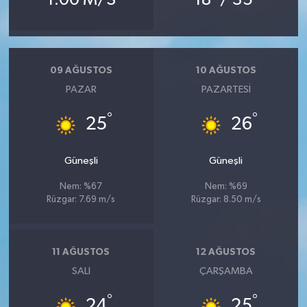
09 AĞUSTOS
10 AĞUSTOS
PAZAR
PAZARTESI
°
°
25
26
Güneşli
Güneşli
Nem: %67
Nem: %69
Rüzgar: 7.69 m/s
Rüzgar: 8.50 m/s
11 AĞUSTOS
12 AĞUSTOS
SALI
ÇARŞAMBA
°
°
24
25