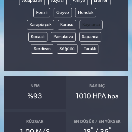
Adapazarı
Akyazı
Arifiye
Erenler
Ferizli
Geyve
Hendek
Karapürçek
Karasu
Kaynarca
Kocaali
Pamukova
Sapanca
Serdivan
Söğütlü
Taraklı
NEM
BASINÇ
%93
1010 HPA
hpa
RÜZGAR
EN DÜŞÜK / EN YÜKSEK
°
°
1.00 M/S
18
/ 35