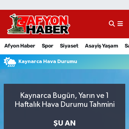
Afyon Haber
Siyaset
Afyon Haber
Spor
Siyaset
Asayiş Yaşam
S
Spor
Kaynarca Hava Durumu
Asayiş Yaşam
Sağlık
Kaynarca Bugün, Yarın ve 1
Eğitim
Haftalık Hava Durumu Tahmini
Sivil Toplum
ŞU AN
Ekonomi