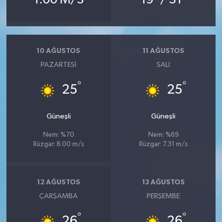
10 AĞUSTOS
11 AĞUSTOS
PAZARTESI
SALI
°
°
25
25
Güneşli
Güneşli
Nem: %70
Nem: %69
Rüzgar: 8.00 m/s
Rüzgar: 7.31 m/s
12 AĞUSTOS
13 AĞUSTOS
ÇARŞAMBA
PERŞEMBE
°
°
26
26