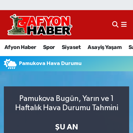
Afyon Haber
Siyaset
Afyon Haber
Spor
Siyaset
Asayiş Yaşam
S
Spor
Pamukova Hava Durumu
Asayiş Yaşam
Sağlık
Pamukova Bugün, Yarın ve 1
Eğitim
Haftalık Hava Durumu Tahmini
Sivil Toplum
ŞU AN
Ekonomi