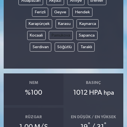
Adapazarı
Akyazı
Arifiye
Erenler
Ferizli
Geyve
Hendek
Karapürçek
Karasu
Kaynarca
Kocaali
Pamukova
Sapanca
Serdivan
Söğütlü
Taraklı
NEM
BASINÇ
%100
1012 HPA
hpa
RÜZGAR
EN DÜŞÜK / EN YÜKSEK
°
°
1.00 M/S
19
/ 31