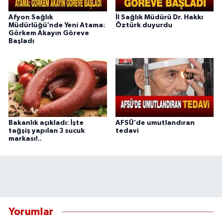
Afyon Sağlık
İl Sağlık Müdürü Dr. Hakkı
Müdürlüğü’nde Yeni Atama:
Öztürk duyurdu
Görkem Akayın Göreve
Başladı
Bakanlık açıkladı: İşte
AFSÜ’de umutlandıran
tağşiş yapılan 3 sucuk
tedavi
markası!..
Yorumlar