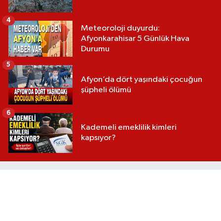
4
Meteoroloji duyurdu:
Afyonkarahisar 5 Günlük Hava
Durumu
5
Afyon’da dört yaşındaki çocuğun
şüpheli ölümü
6
Kademeli emeklilik kimleri
kapsıyor?