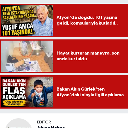
Afyon'da doğdu, 101 yaşına
geldi, komşularıyla kutladı!..
Hayat kurtaran manevra, son
anda kurtuldu
Bakan Akın Gürlek'ten
Afyon'daki olayla ilgili açıklama
EDITÖR
Afyon Haber