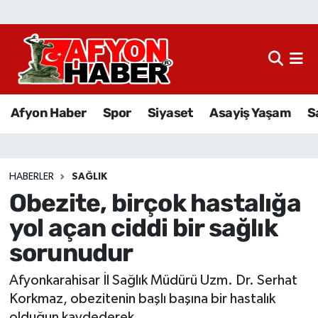
Afyon Haber
Siyaset
Afyon Haber
Spor
Siyaset
Asayiş Yaşam
S
Spor
Asayiş Yaşam
HABERLER
SAĞLIK
Obezite, birçok hastalığa
Sağlık
yol açan ciddi bir sağlık
Eğitim
sorunudur
Sivil Toplum
Afyonkarahisar İl Sağlık Müdürü Uzm. Dr. Serhat
Korkmaz, obezitenin başlı başına bir hastalık
Ekonomi
olduğun kaydederek,