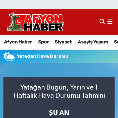
Afyon Haber
Siyaset
Afyon Haber
Spor
Siyaset
Asayiş Yaşam
S
Spor
Yatağan Hava Durumu
Asayiş Yaşam
Sağlık
Yatağan Bugün, Yarın ve 1
Eğitim
Haftalık Hava Durumu Tahmini
Sivil Toplum
ŞU AN
Ekonomi