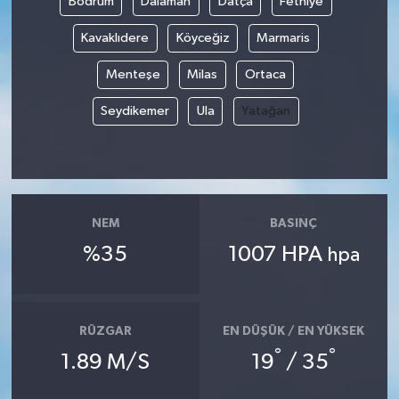
Bodrum
Dalaman
Datça
Fethiye
Kavaklıdere
Köyceğiz
Marmaris
Menteşe
Milas
Ortaca
Seydikemer
Ula
Yatağan
NEM
BASINÇ
%35
1007 HPA
hpa
RÜZGAR
EN DÜŞÜK / EN YÜKSEK
°
°
1.89 M/S
19
/ 35