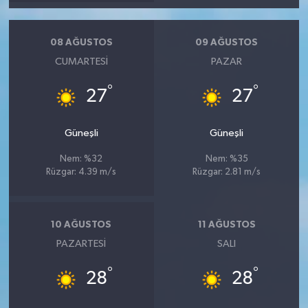
08 AĞUSTOS
09 AĞUSTOS
CUMARTESI
PAZAR
°
°
27
27
Güneşli
Güneşli
Nem: %32
Nem: %35
Rüzgar: 4.39 m/s
Rüzgar: 2.81 m/s
10 AĞUSTOS
11 AĞUSTOS
PAZARTESI
SALI
°
°
28
28