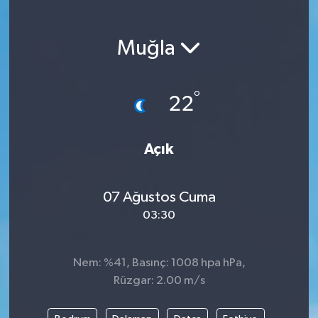
Magazin
Muğla
Etkinlikler
°
22
Açık
07 Ağustos Cuma
03:30
Nem: %41, Basınç: 1008 hpa hPa,
Rüzgar: 2.00 m/s