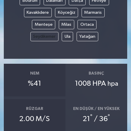
Bodrum
Dalaman
Datça
Fethiye
Kavaklıdere
Köyceğiz
Marmaris
Menteşe
Milas
Ortaca
Seydikemer
Ula
Yatağan
NEM
BASINÇ
%41
1008 HPA
hpa
RÜZGAR
EN DÜŞÜK / EN YÜKSEK
°
°
2.00 M/S
21
/ 36