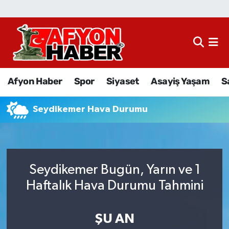
Afyon Haber
Siyaset
Afyon Haber
Spor
Siyaset
Asayiş Yaşam
S
Spor
Seydikemer Hava Durumu
Asayiş Yaşam
Sağlık
Seydikemer Bugün, Yarın ve 1
Eğitim
Haftalık Hava Durumu Tahmini
Sivil Toplum
ŞU AN
Ekonomi