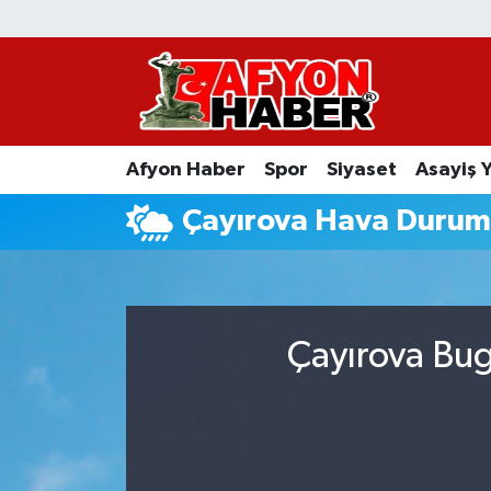
Afyon Haber
Siyaset
Afyon Haber
Spor
Siyaset
Asayiş 
Spor
Çayırova Hava Duru
Asayiş Yaşam
Sağlık
Çayırova Bug
Eğitim
Sivil Toplum
Ekonomi