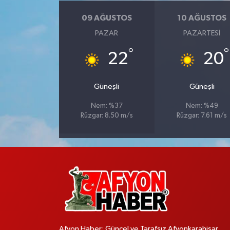
09 AĞUSTOS
10 AĞUSTOS
PAZAR
PAZARTESI
°
°
22
20
Güneşli
Güneşli
Nem: %37
Nem: %49
Rüzgar: 8.50 m/s
Rüzgar: 7.61 m/s
Afyon Haber; Güncel ve Tarafsız Afyonkarahisar