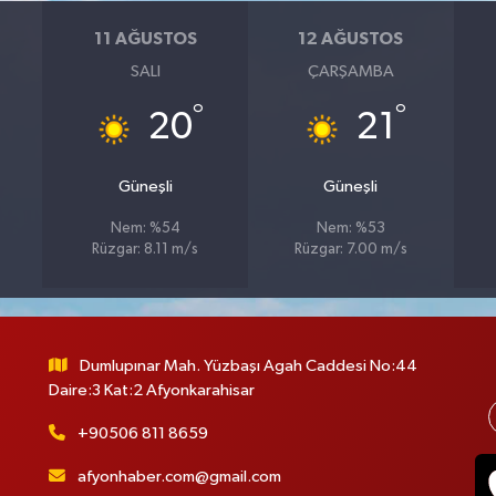
11 AĞUSTOS
12 AĞUSTOS
SALI
ÇARŞAMBA
°
°
20
21
Güneşli
Güneşli
Nem: %54
Nem: %53
Rüzgar: 8.11 m/s
Rüzgar: 7.00 m/s
Dumlupınar Mah. Yüzbaşı Agah Caddesi No:44
Daire:3 Kat:2 Afyonkarahisar
+90506 811 8659
afyonhaber.com@gmail.com