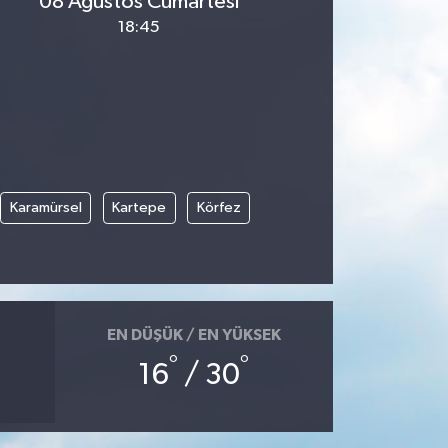
08 Ağustos Cumartesi
18:45
Karamürsel
Kartepe
Körfez
EN DÜŞÜK / EN YÜKSEK
°
°
16
/ 30