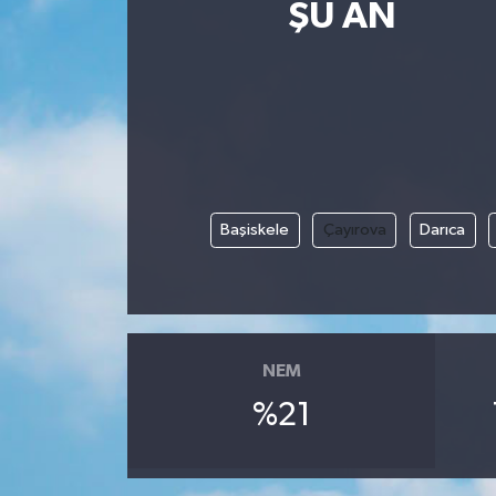
ŞU AN
Magazin
Etkinlikler
Başiskele
Çayırova
Darıca
NEM
%21