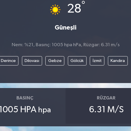
°
28
Güneşli
Nem: %21, Basınç: 1005 hpa hPa, Rüzgar: 6.31 m/s
Derince
Dilovası
Gebze
Gölcük
İzmit
Kandıra
BASINÇ
RÜZGAR
1005 HPA
6.31 M/S
hpa