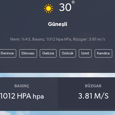
°
30
Güneşli
Nem: %43, Basınç: 1012 hpa hPa, Rüzgar: 3.81 m/s
Derince
Dilovası
Gebze
Gölcük
İzmit
Kandıra
BASINÇ
RÜZGAR
1012 HPA
3.81 M/S
hpa