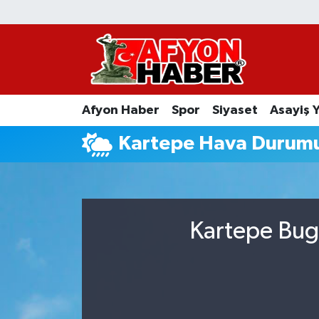
Afyon Haber
Siyaset
Afyon Haber
Spor
Siyaset
Asayiş 
Spor
Kartepe Hava Durum
Asayiş Yaşam
Sağlık
Kartepe Bugü
Eğitim
Sivil Toplum
Ekonomi