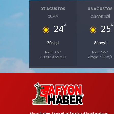
07 AĞUSTOS
08 AĞUSTOS
CUMA
CUMARTESI
°
°
24
25
Güneşli
Güneşli
Nem: %67
Nem: %57
Rüzgar: 4.69 m/s
Rüzgar: 5.19 m/s
Afyon Haber; Güncel ve Tarafsız Afyonkarahisar