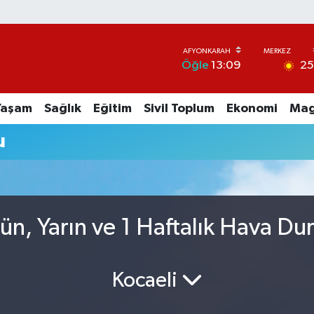
2
Öğle
13:09
Yaşam
Sağlık
Eğitim
Sivil Toplum
Ekonomi
Mag
u
n, Yarın ve 1 Haftalık Hava D
Kocaeli