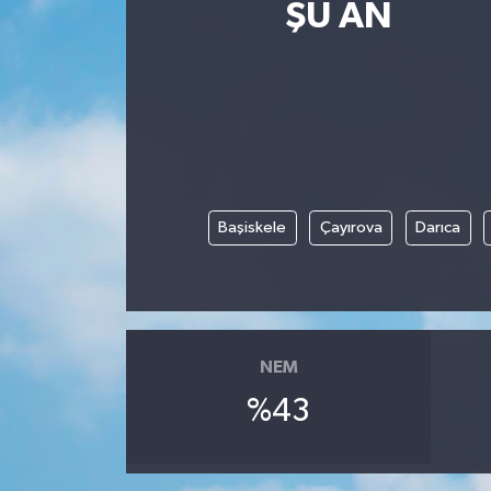
ŞU AN
Magazin
Etkinlikler
Başiskele
Çayırova
Darıca
NEM
%43