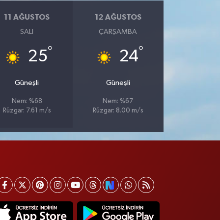
11 AĞUSTOS
12 AĞUSTOS
SALI
ÇARŞAMBA
°
°
25
24
Güneşli
Güneşli
Nem: %68
Nem: %67
Rüzgar: 7.61 m/s
Rüzgar: 8.00 m/s