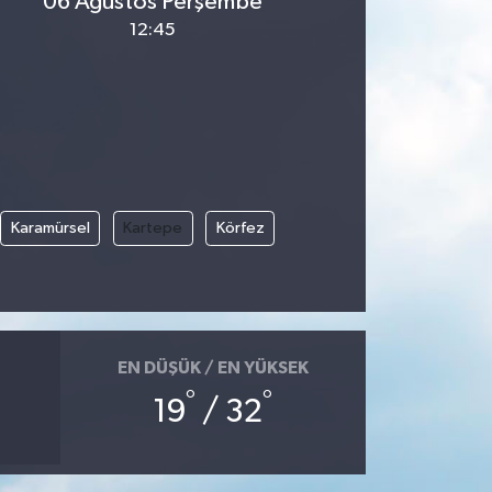
06 Ağustos Perşembe
12:45
Karamürsel
Kartepe
Körfez
EN DÜŞÜK / EN YÜKSEK
°
°
19
/ 32