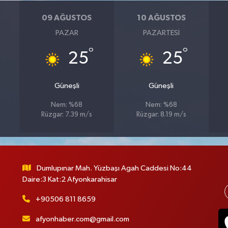
09 AĞUSTOS
10 AĞUSTOS
PAZAR
PAZARTESI
°
°
25
25
Güneşli
Güneşli
Nem: %68
Nem: %68
Rüzgar: 7.39 m/s
Rüzgar: 8.19 m/s
Dumlupınar Mah. Yüzbaşı Agah Caddesi No:44
Daire:3 Kat:2 Afyonkarahisar
+90506 811 8659
afyonhaber.com@gmail.com