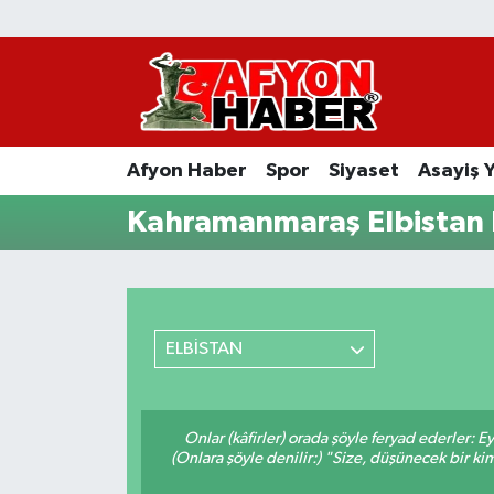
Afyon Haber
Siyaset
Afyon Haber
Spor
Siyaset
Asayiş 
Spor
Kahramanmaraş Elbistan 
Asayiş Yaşam
Sağlık
ELBİSTAN
Eğitim
Sivil Toplum
Onlar (kâfirler) orada şöyle feryad ederler: 
(Onlara şöyle denilir:) "Size, düşünecek bir
Ekonomi