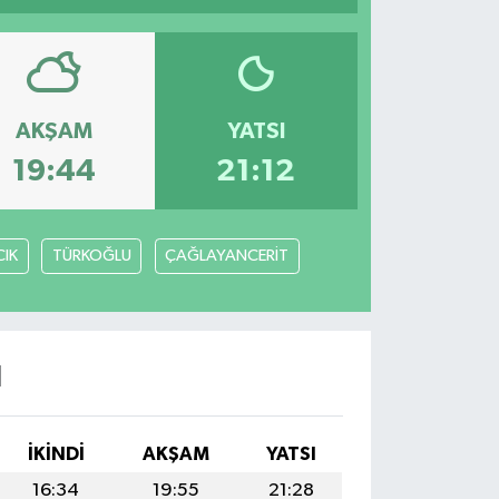
AKŞAM
YATSI
19:44
21:12
IK
TÜRKOĞLU
ÇAĞLAYANCERİT
I
İKINDI
AKŞAM
YATSI
16:34
19:55
21:28