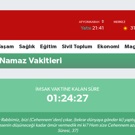
3
Yatsı
21:41
Yaşam
Sağlık
Eğitim
Sivil Toplum
Ekonomi
Mag
Namaz Vakitleri
İMSAK VAKTINE KALAN SÜRE
01:24:27
Ey Rabbimiz, bizi (Cehennem'den) çıkar, (tekrar dünyaya gönder ki) yapt
 kimsenin düşüneceği kadar ömür vermedik mi ki? Hem size Cehennem azâ
Sûresi, 37)