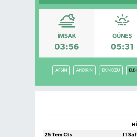
Magazin
Etkinlikler
İMSAK
GÜNEŞ
03:56
05:31
AFŞİN
ANDIRIN
EKİNÖZÜ
ELB
H
25 Tem Cts
11 Sa