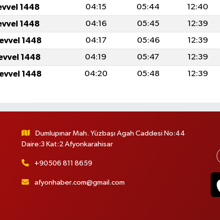
evvel 1448
04:15
05:44
12:40
evvel 1448
04:16
05:45
12:39
levvel 1448
04:17
05:46
12:39
levvel 1448
04:19
05:47
12:39
levvel 1448
04:20
05:48
12:39
Dumlupınar Mah. Yüzbaşı Agah Caddesi No:44
Daire:3 Kat:2 Afyonkarahisar
+90506 811 8659
afyonhaber.com@gmail.com