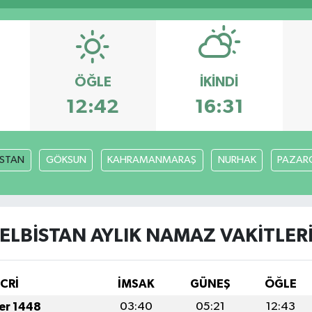
ÖĞLE
İKINDI
12:42
16:31
İSTAN
GÖKSUN
KAHRAMANMARAŞ
NURHAK
PAZARC
ELBİSTAN AYLIK NAMAZ VAKITLER
İCRİ
İMSAK
GÜNEŞ
ÖĞLE
fer 1448
03:40
05:21
12:43