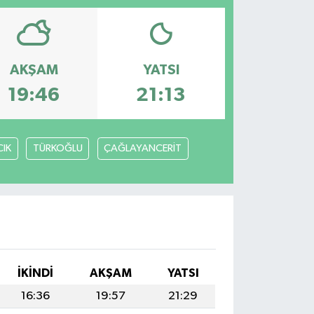
AKŞAM
YATSI
19:46
21:13
IK
TÜRKOĞLU
ÇAĞLAYANCERİT
İKINDI
AKŞAM
YATSI
16:36
19:57
21:29