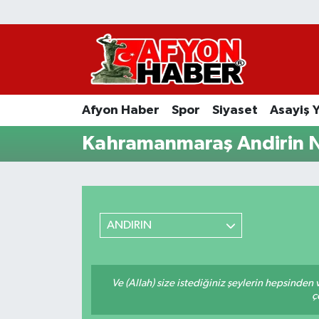
Afyon Haber
Siyaset
Afyon Haber
Spor
Siyaset
Asayiş 
Spor
Kahramanmaraş Andirin N
Asayiş Yaşam
Sağlık
ANDIRIN
Eğitim
Sivil Toplum
Ve (Allah) size istediğiniz şeylerin hepsinden v
ç
Ekonomi