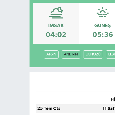
Magazin
Etkinlikler
İMSAK
GÜNEŞ
04:02
05:36
AFŞİN
ANDIRIN
EKİNÖZÜ
ELB
H
25 Tem Cts
11 Sa