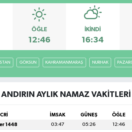
ÖĞLE
İKINDI
12:46
16:34
İSTAN
GÖKSUN
KAHRAMANMARAŞ
NURHAK
PAZARC
ANDIRIN AYLIK NAMAZ VAKITLERI
İCRİ
İMSAK
GÜNEŞ
ÖĞLE
fer 1448
03:47
05:26
12:46