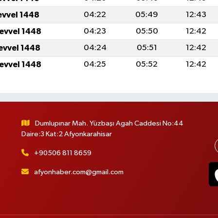
evvel 1448
04:22
05:49
12:43
levvel 1448
04:23
05:50
12:42
levvel 1448
04:24
05:51
12:42
levvel 1448
04:25
05:52
12:42
Dumlupınar Mah. Yüzbaşı Agah Caddesi No:44
Daire:3 Kat:2 Afyonkarahisar
+90506 811 8659
afyonhaber.com@gmail.com