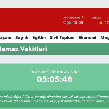
1
Öğle
13:09
Yaşam
Sağlık
Eğitim
Sivil Toplum
Ekonomi
Mag
amaz Vakitleri
ÖĞLE VAKTINE KALAN SÜRE
05:05:46
ermiştir. Eğer Allâh'ın verdiği nimetleri sayacak olsanız sayıp bitiremez
ok zâlim, (Rabb'inin nimetlerine karşı) çok nankördür. (İbrâhîm Sûresi, 3