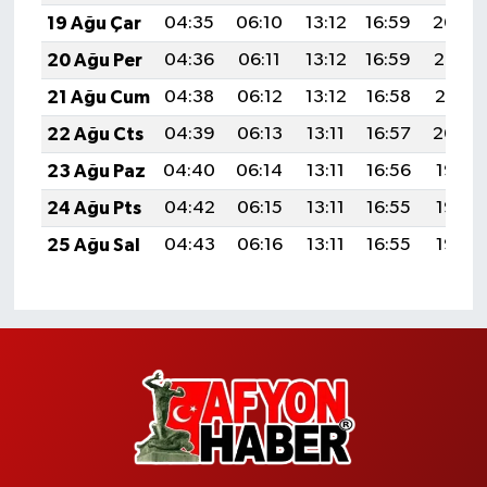
19 Ağu Çar
04:35
06:10
13:12
16:59
20:04
20 Ağu Per
04:36
06:11
13:12
16:59
20:03
21 Ağu Cum
04:38
06:12
13:12
16:58
20:01
22 Ağu Cts
04:39
06:13
13:11
16:57
20:00
23 Ağu Paz
04:40
06:14
13:11
16:56
19:58
24 Ağu Pts
04:42
06:15
13:11
16:55
19:57
25 Ağu Sal
04:43
06:16
13:11
16:55
19:55