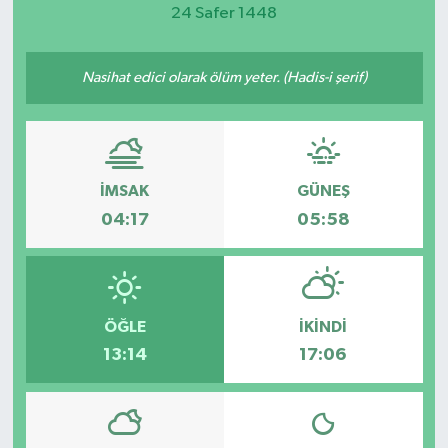
24 Safer 1448
Magazin
Nasihat edici olarak ölüm yeter. (Hadis-i şerif)
Etkinlikler
İMSAK
GÜNEŞ
04:17
05:58
ÖĞLE
İKINDI
13:14
17:06