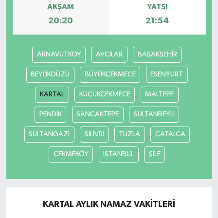
AKŞAM
YATSI
20:20
21:54
ARNAVUTKOY
AVCILAR
BAŞAKŞEHİR
BEYLİKDÜZÜ
BÜYÜKÇEKMECE
ESENYURT
KARTAL
KÜÇÜKÇEKMECE
MALTEPE
PENDİK
SANCAKTEPE
SULTANBEYLİ
SULTANGAZİ
SİLİVRİ
TUZLA
ÇATALCA
ÇEKMEKÖY
İSTANBUL
ŞİLE
KARTAL AYLIK NAMAZ VAKITLERI