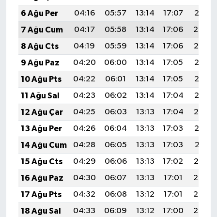
6 Ağu Per
04:16
05:57
13:14
17:07
20:21
7 Ağu Cum
04:17
05:58
13:14
17:06
20:20
8 Ağu Cts
04:19
05:59
13:14
17:06
20:19
9 Ağu Paz
04:20
06:00
13:14
17:05
20:18
10 Ağu Pts
04:22
06:01
13:14
17:05
20:16
11 Ağu Sal
04:23
06:02
13:14
17:04
20:15
12 Ağu Çar
04:25
06:03
13:13
17:04
20:14
13 Ağu Per
04:26
06:04
13:13
17:03
20:13
14 Ağu Cum
04:28
06:05
13:13
17:03
20:11
15 Ağu Cts
04:29
06:06
13:13
17:02
20:10
16 Ağu Paz
04:30
06:07
13:13
17:01
20:08
17 Ağu Pts
04:32
06:08
13:12
17:01
20:07
18 Ağu Sal
04:33
06:09
13:12
17:00
20:06