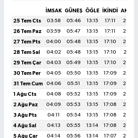
İMSAK
GÜNEŞ
ÖĞLE
İKINDI
AKŞA
25 Tem Cts
03:58
05:46
13:15
17:11
20:34
26 Tem Paz
03:59
05:47
13:15
17:11
20:33
27 Tem Pts
04:00
05:48
13:15
17:10
20:32
28 Tem Sal
04:02
05:48
13:15
17:10
20:31
29 Tem Çar
04:03
05:49
13:15
17:10
20:30
30 Tem Per
04:05
05:50
13:15
17:09
20:29
31 Tem Cum
04:06
05:51
13:15
17:09
20:28
1 Ağu Cts
04:08
05:52
13:15
17:09
20:27
2 Ağu Paz
04:09
05:53
13:15
17:08
20:26
3 Ağu Pts
04:11
05:54
13:15
17:08
20:25
4 Ağu Sal
04:13
05:55
13:14
17:08
20:24
5 Ağu Çar
04:14
05:56
13:14
17:07
20:23