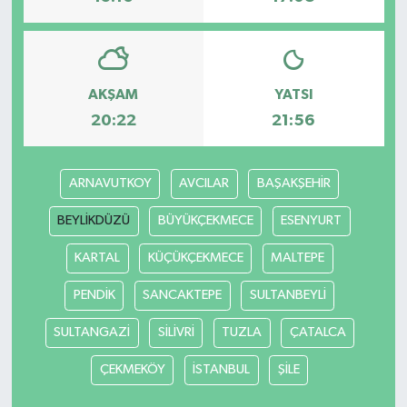
AKŞAM
YATSI
20:22
21:56
ARNAVUTKOY
AVCILAR
BAŞAKŞEHİR
BEYLİKDÜZÜ
BÜYÜKÇEKMECE
ESENYURT
KARTAL
KÜÇÜKÇEKMECE
MALTEPE
PENDİK
SANCAKTEPE
SULTANBEYLİ
SULTANGAZİ
SİLİVRİ
TUZLA
ÇATALCA
ÇEKMEKÖY
İSTANBUL
ŞİLE