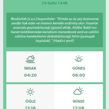
24 Safer 1448
Magazin
Resûlullah (s.a.v.) buyurdular: "Kimde şu üç şey bulunursa
Etkinlikler
sevâbı hak eder ve imanını kemâle erdirmiş olur: İnsanlar
arasında geçinebileceği (güzel) ahlâk, Allâhü Teâlâ'nın
haram kıldıklarından kendisini menedecek verâ ve cahilin
cahilce hareketlerini defedebileceği hilim (yumuşak
huyluluk)." (Hadis-i şerif)
İMSAK
GÜNEŞ
04:20
06:00
ÖĞLE
İKINDI
13:16
17:08