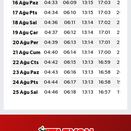
16 Ağu Paz
04:33
06:09
13:15
17:03
20:10
17 Ağu Pts
04:34
06:10
13:15
17:03
20:09
18 Ağu Sal
04:36
06:11
13:14
17:02
20:08
19 Ağu Çar
04:37
06:12
13:14
17:01
20:06
20 Ağu Per
04:39
06:13
13:14
17:01
20:05
21 Ağu Cum
04:40
06:14
13:14
17:00
20:03
22 Ağu Cts
04:42
06:15
13:13
16:59
20:02
23 Ağu Paz
04:43
06:16
13:13
16:58
20:00
24 Ağu Pts
04:44
06:17
13:13
16:58
19:59
25 Ağu Sal
04:46
06:18
13:13
16:57
19:57