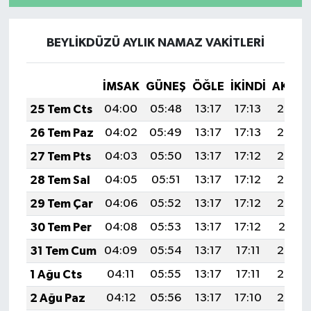
BEYLİKDÜZÜ AYLIK NAMAZ VAKITLERI
İMSAK
GÜNEŞ
ÖĞLE
İKINDI
AKŞA
25 Tem Cts
04:00
05:48
13:17
17:13
20:36
26 Tem Paz
04:02
05:49
13:17
17:13
20:35
27 Tem Pts
04:03
05:50
13:17
17:12
20:34
28 Tem Sal
04:05
05:51
13:17
17:12
20:33
29 Tem Çar
04:06
05:52
13:17
17:12
20:32
30 Tem Per
04:08
05:53
13:17
17:12
20:31
31 Tem Cum
04:09
05:54
13:17
17:11
20:30
1 Ağu Cts
04:11
05:55
13:17
17:11
20:29
2 Ağu Paz
04:12
05:56
13:17
17:10
20:28