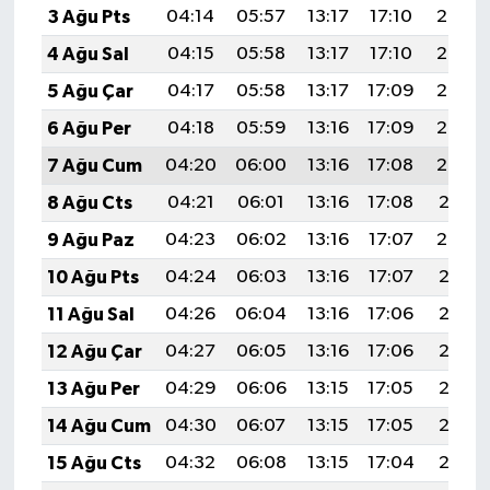
3 Ağu Pts
04:14
05:57
13:17
17:10
20:27
4 Ağu Sal
04:15
05:58
13:17
17:10
20:26
5 Ağu Çar
04:17
05:58
13:17
17:09
20:25
6 Ağu Per
04:18
05:59
13:16
17:09
20:23
7 Ağu Cum
04:20
06:00
13:16
17:08
20:22
8 Ağu Cts
04:21
06:01
13:16
17:08
20:21
9 Ağu Paz
04:23
06:02
13:16
17:07
20:20
10 Ağu Pts
04:24
06:03
13:16
17:07
20:18
11 Ağu Sal
04:26
06:04
13:16
17:06
20:17
12 Ağu Çar
04:27
06:05
13:16
17:06
20:16
13 Ağu Per
04:29
06:06
13:15
17:05
20:15
14 Ağu Cum
04:30
06:07
13:15
17:05
20:13
15 Ağu Cts
04:32
06:08
13:15
17:04
20:12