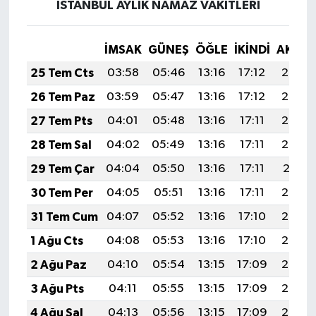
İSTANBUL AYLIK NAMAZ VAKITLERI
İMSAK
GÜNEŞ
ÖĞLE
İKINDI
AKŞA
25 Tem Cts
03:58
05:46
13:16
17:12
20:35
26 Tem Paz
03:59
05:47
13:16
17:12
20:34
27 Tem Pts
04:01
05:48
13:16
17:11
20:33
28 Tem Sal
04:02
05:49
13:16
17:11
20:32
29 Tem Çar
04:04
05:50
13:16
17:11
20:31
30 Tem Per
04:05
05:51
13:16
17:11
20:30
31 Tem Cum
04:07
05:52
13:16
17:10
20:29
1 Ağu Cts
04:08
05:53
13:16
17:10
20:28
2 Ağu Paz
04:10
05:54
13:15
17:09
20:27
3 Ağu Pts
04:11
05:55
13:15
17:09
20:26
4 Ağu Sal
04:13
05:56
13:15
17:09
20:25