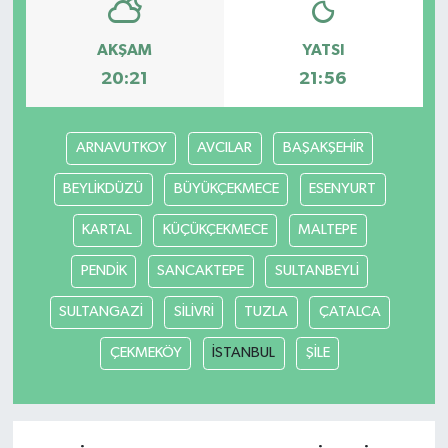
AKŞAM
YATSI
20:21
21:56
ARNAVUTKOY
AVCILAR
BAŞAKŞEHİR
BEYLİKDÜZÜ
BÜYÜKÇEKMECE
ESENYURT
KARTAL
KÜÇÜKÇEKMECE
MALTEPE
PENDİK
SANCAKTEPE
SULTANBEYLİ
SULTANGAZİ
SİLİVRİ
TUZLA
ÇATALCA
ÇEKMEKÖY
İSTANBUL
ŞİLE