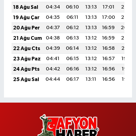
18 Ağu Sal
04:34
06:10
13:13
17:01
20:07
19 Ağu Çar
04:35
06:11
13:13
17:00
20:05
20 Ağu Per
04:37
06:12
13:13
16:59
20:04
21 Ağu Cum
04:38
06:13
13:12
16:59
20:02
22 Ağu Cts
04:39
06:14
13:12
16:58
20:01
23 Ağu Paz
04:41
06:15
13:12
16:57
19:59
24 Ağu Pts
04:42
06:16
13:12
16:56
19:58
25 Ağu Sal
04:44
06:17
13:11
16:56
19:56