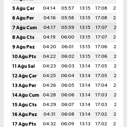
5 Ağu Çar
04:14
05:57
13:15
17:08
20:24
6 Ağu Per
04:16
05:58
13:15
17:08
20:23
7 Ağu Cum
04:17
05:59
13:15
17:07
20:21
8 Ağu Cts
04:19
06:00
13:15
17:07
20:20
9 Ağu Paz
04:20
06:01
13:15
17:06
20:19
10 Ağu Pts
04:22
06:02
13:15
17:06
20:18
11 Ağu Sal
04:23
06:03
13:14
17:05
20:16
12 Ağu Çar
04:25
06:04
13:14
17:05
20:15
13 Ağu Per
04:26
06:05
13:14
17:04
20:14
14 Ağu Cum
04:28
06:06
13:14
17:03
20:12
15 Ağu Cts
04:29
06:07
13:14
17:03
20:11
16 Ağu Paz
04:31
06:08
13:14
17:02
20:10
17 Ağu Pts
04:32
06:09
13:13
17:02
20:08