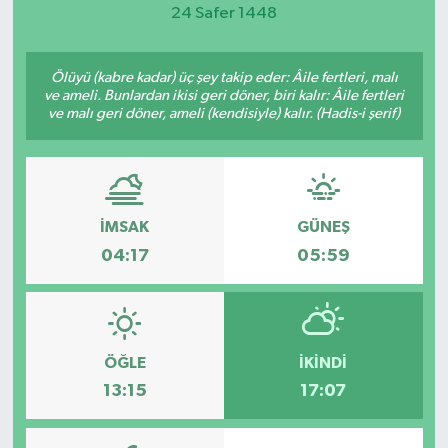
24 Safer 1448
Magazin
Ölüyü (kabre kadar) üç şey takip eder: Âile fertleri, malı
Etkinlikler
ve ameli. Bunlardan ikisi geri döner, biri kalır: Âile fertleri
ve malı geri döner, ameli (kendisiyle) kalır. (Hadis-i şerif)
İMSAK
GÜNEŞ
04:17
05:59
ÖĞLE
İKINDI
13:15
17:07