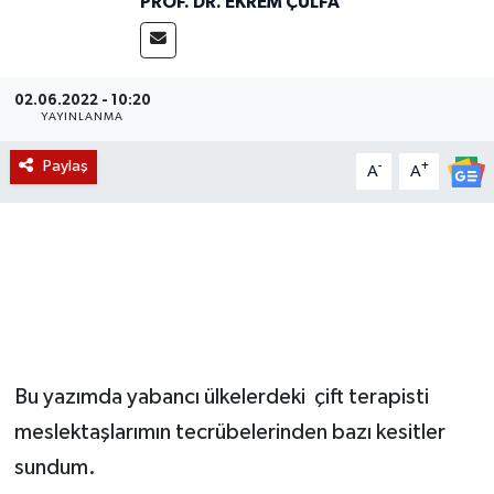
PROF. DR. EKREM ÇULFA
Magazin
Etkinlikler
02.06.2022 - 10:20
YAYINLANMA
Paylaş
-
+
A
A
Bu yazımda yabancı ülkelerdeki çift terapisti
meslektaşlarımın tecrübelerinden bazı kesitler
sundum.