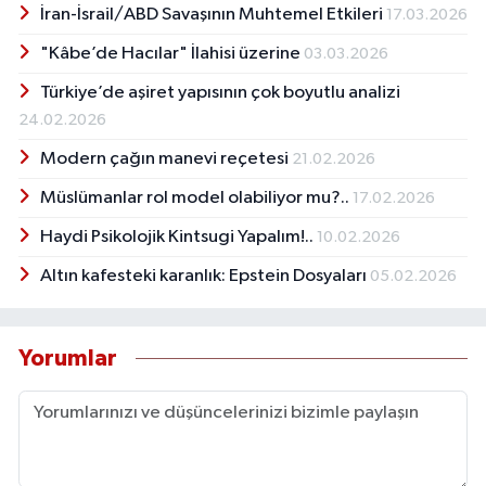
İran-İsrail/ABD Savaşının Muhtemel Etkileri
17.03.2026
"Kâbe’de Hacılar" İlahisi üzerine
03.03.2026
Türkiye’de aşiret yapısının çok boyutlu analizi
24.02.2026
Modern çağın manevi reçetesi
21.02.2026
Müslümanlar rol model olabiliyor mu?..
17.02.2026
Haydi Psikolojik Kintsugi Yapalım!..
10.02.2026
Altın kafesteki karanlık: Epstein Dosyaları
05.02.2026
Yorumlar