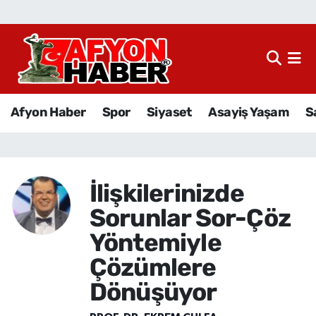
Afyon Haber
Siyaset
Afyon Haber
Spor
Siyaset
Asayiş Yaşam
S
Spor
Asayiş Yaşam
İlişkilerinizde
Sağlık
Sorunlar Sor-Çöz
Eğitim
Yöntemiyle
Çözümlere
Sivil Toplum
Dönüşüyor
Ekonomi