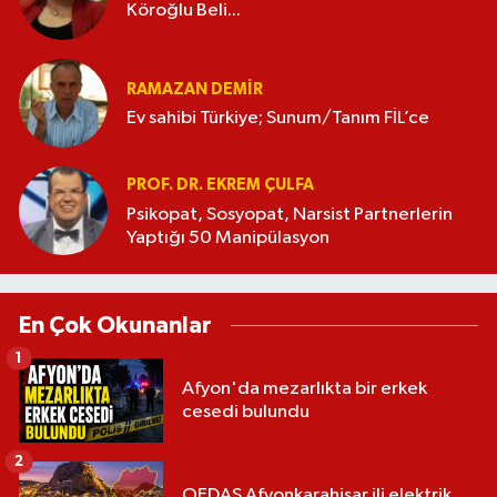
Köroğlu Beli...
RAMAZAN DEMİR
Ev sahibi Türkiye; Sunum/Tanım FİL’ce
PROF. DR. EKREM ÇULFA
Psikopat, Sosyopat, Narsist Partnerlerin
Yaptığı 50 Manipülasyon
En Çok Okunanlar
1
Afyon'da mezarlıkta bir erkek
cesedi bulundu
2
OEDAŞ Afyonkarahisar ili elektrik