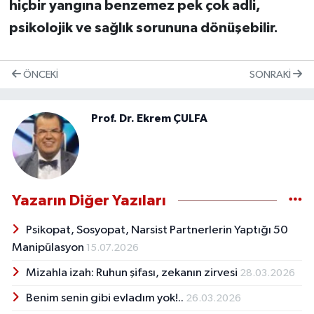
hiçbir yangına benzemez pek çok adli,
psikolojik ve sağlık sorununa dönüşebilir.
ÖNCEKI
SONRAKI
Prof. Dr. Ekrem ÇULFA
Yazarın Diğer Yazıları
Psikopat, Sosyopat, Narsist Partnerlerin Yaptığı 50
Manipülasyon
15.07.2026
Mizahla izah: Ruhun şifası, zekanın zirvesi
28.03.2026
Benim senin gibi evladım yok!..
26.03.2026