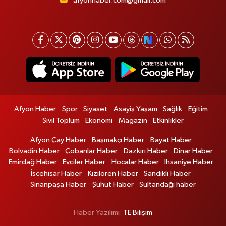
afyonhaber.com@gmail.com
Afyon Haber
Spor
Siyaset
Asayiş Yaşam
Sağlık
Eğitim
Sivil Toplum
Ekonomi
Magazin
Etkinlikler
Afyon Çay Haber
Başmakçı Haber
Bayat Haber
Bolvadin Haber
Çobanlar Haber
Dazkırı Haber
Dinar Haber
Emirdağ Haber
Evciler Haber
Hocalar Haber
İhsaniye Haber
İscehisar Haber
Kızılören Haber
Sandıklı Haber
Sinanpaşa Haber
Şuhut Haber
Sultandağı haber
Haber Yazılımı:
TE Bilişim