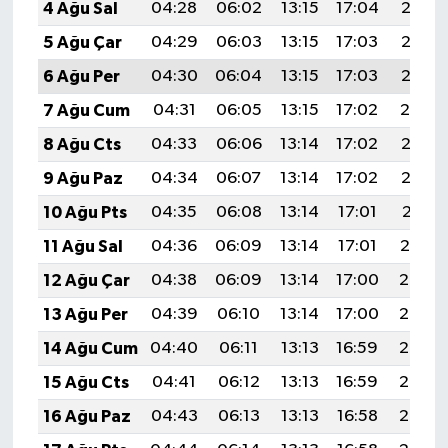
4 Ağu Sal
04:28
06:02
13:15
17:04
20:17
5 Ağu Çar
04:29
06:03
13:15
17:03
20:16
6 Ağu Per
04:30
06:04
13:15
17:03
20:15
7 Ağu Cum
04:31
06:05
13:15
17:02
20:14
8 Ağu Cts
04:33
06:06
13:14
17:02
20:13
9 Ağu Paz
04:34
06:07
13:14
17:02
20:12
10 Ağu Pts
04:35
06:08
13:14
17:01
20:11
11 Ağu Sal
04:36
06:09
13:14
17:01
20:10
12 Ağu Çar
04:38
06:09
13:14
17:00
20:08
13 Ağu Per
04:39
06:10
13:14
17:00
20:07
14 Ağu Cum
04:40
06:11
13:13
16:59
20:06
15 Ağu Cts
04:41
06:12
13:13
16:59
20:05
16 Ağu Paz
04:43
06:13
13:13
16:58
20:03