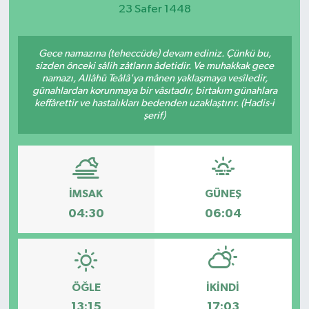
23 Safer 1448
Magazin
Gece namazına (teheccüde) devam ediniz. Çünkü bu,
Etkinlikler
sizden önceki sâlih zâtların âdetidir. Ve muhakkak gece
namazı, Allâhü Teâlâ'ya mânen yaklaşmaya vesîledir,
günahlardan korunmaya bir vâsıtadır, birtakım günahlara
keffârettir ve hastalıkları bedenden uzaklaştırır. (Hadis-i
şerif)
İMSAK
GÜNEŞ
04:30
06:04
ÖĞLE
İKINDI
13:15
17:03