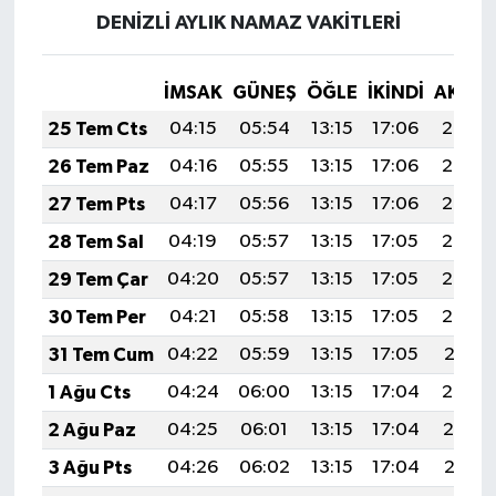
DENİZLİ AYLIK NAMAZ VAKITLERI
İMSAK
GÜNEŞ
ÖĞLE
İKINDI
AKŞA
25 Tem Cts
04:15
05:54
13:15
17:06
20:26
26 Tem Paz
04:16
05:55
13:15
17:06
20:26
27 Tem Pts
04:17
05:56
13:15
17:06
20:25
28 Tem Sal
04:19
05:57
13:15
17:05
20:24
29 Tem Çar
04:20
05:57
13:15
17:05
20:23
30 Tem Per
04:21
05:58
13:15
17:05
20:22
31 Tem Cum
04:22
05:59
13:15
17:05
20:21
1 Ağu Cts
04:24
06:00
13:15
17:04
20:20
2 Ağu Paz
04:25
06:01
13:15
17:04
20:19
3 Ağu Pts
04:26
06:02
13:15
17:04
20:18