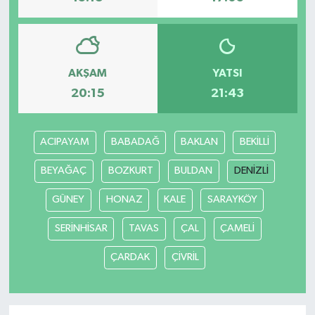
AKŞAM
YATSI
20:15
21:43
ACIPAYAM
BABADAĞ
BAKLAN
BEKİLLİ
BEYAĞAÇ
BOZKURT
BULDAN
DENİZLİ
GÜNEY
HONAZ
KALE
SARAYKÖY
SERİNHİSAR
TAVAS
ÇAL
ÇAMELİ
ÇARDAK
ÇİVRİL