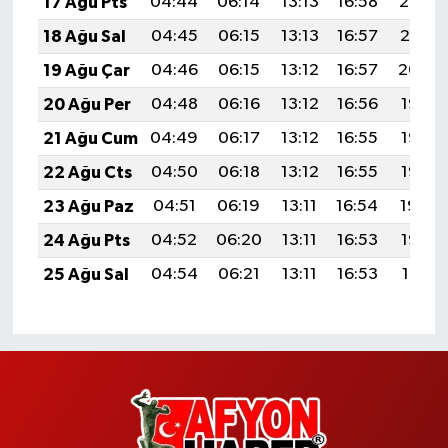
17 Ağu Pts
04:44
06:14
13:13
16:58
20:02
18 Ağu Sal
04:45
06:15
13:13
16:57
20:01
19 Ağu Çar
04:46
06:15
13:12
16:57
20:00
20 Ağu Per
04:48
06:16
13:12
16:56
19:58
21 Ağu Cum
04:49
06:17
13:12
16:55
19:57
22 Ağu Cts
04:50
06:18
13:12
16:55
19:56
23 Ağu Paz
04:51
06:19
13:11
16:54
19:54
24 Ağu Pts
04:52
06:20
13:11
16:53
19:53
25 Ağu Sal
04:54
06:21
13:11
16:53
19:51