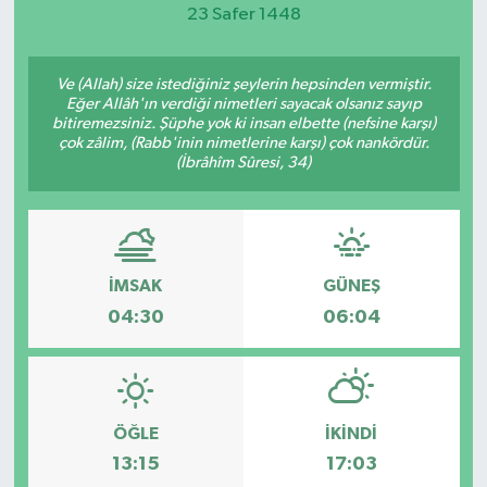
23 Safer 1448
Magazin
Ve (Allah) size istediğiniz şeylerin hepsinden vermiştir.
Etkinlikler
Eğer Allâh'ın verdiği nimetleri sayacak olsanız sayıp
bitiremezsiniz. Şüphe yok ki insan elbette (nefsine karşı)
çok zâlim, (Rabb'inin nimetlerine karşı) çok nankördür.
(İbrâhîm Sûresi, 34)
İMSAK
GÜNEŞ
04:30
06:04
ÖĞLE
İKINDI
13:15
17:03