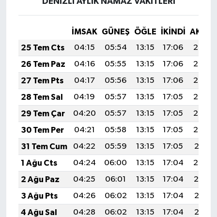
DENİZLİ AYLIK NAMAZ VAKITLERI
İMSAK
GÜNEŞ
ÖĞLE
İKINDI
AKŞA
25 Tem Cts
04:15
05:54
13:15
17:06
20:26
26 Tem Paz
04:16
05:55
13:15
17:06
20:26
27 Tem Pts
04:17
05:56
13:15
17:06
20:25
28 Tem Sal
04:19
05:57
13:15
17:05
20:24
29 Tem Çar
04:20
05:57
13:15
17:05
20:23
30 Tem Per
04:21
05:58
13:15
17:05
20:22
31 Tem Cum
04:22
05:59
13:15
17:05
20:21
1 Ağu Cts
04:24
06:00
13:15
17:04
20:20
2 Ağu Paz
04:25
06:01
13:15
17:04
20:19
3 Ağu Pts
04:26
06:02
13:15
17:04
20:18
4 Ağu Sal
04:28
06:02
13:15
17:04
20:17