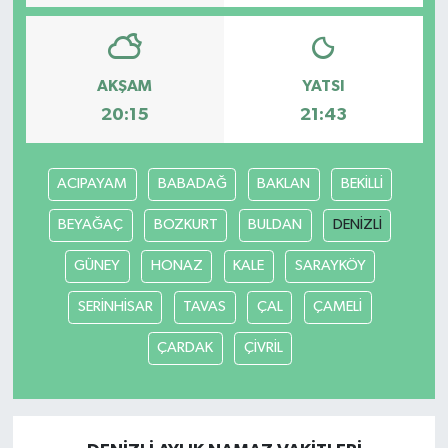
AKŞAM
YATSI
20:15
21:43
ACIPAYAM
BABADAĞ
BAKLAN
BEKİLLİ
BEYAĞAÇ
BOZKURT
BULDAN
DENİZLİ
GÜNEY
HONAZ
KALE
SARAYKÖY
SERİNHİSAR
TAVAS
ÇAL
ÇAMELİ
ÇARDAK
ÇİVRİL