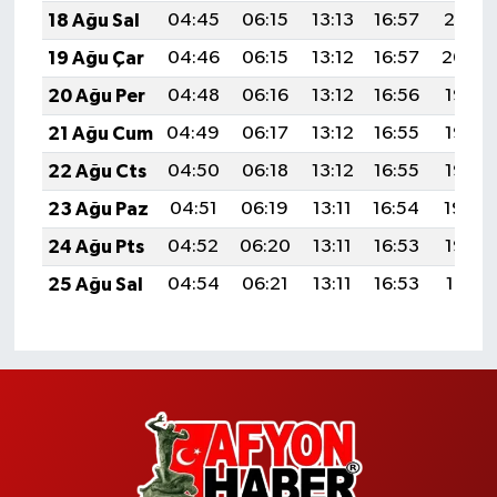
18 Ağu Sal
04:45
06:15
13:13
16:57
20:01
19 Ağu Çar
04:46
06:15
13:12
16:57
20:00
20 Ağu Per
04:48
06:16
13:12
16:56
19:58
21 Ağu Cum
04:49
06:17
13:12
16:55
19:57
22 Ağu Cts
04:50
06:18
13:12
16:55
19:56
23 Ağu Paz
04:51
06:19
13:11
16:54
19:54
24 Ağu Pts
04:52
06:20
13:11
16:53
19:53
25 Ağu Sal
04:54
06:21
13:11
16:53
19:51