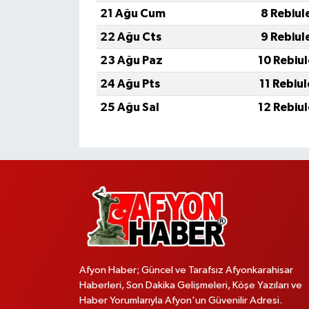
21 Ağu Cum
8 Rebiul
22 Ağu Cts
9 Rebiul
23 Ağu Paz
10 Rebiu
24 Ağu Pts
11 Rebiu
25 Ağu Sal
12 Rebiu
Afyon Haber; Güncel ve Tarafsız Afyonkarahisar
Haberleri, Son Dakika Gelişmeleri, Köşe Yazıları ve
Haber Yorumlarıyla Afyon'un Güvenilir Adresi.