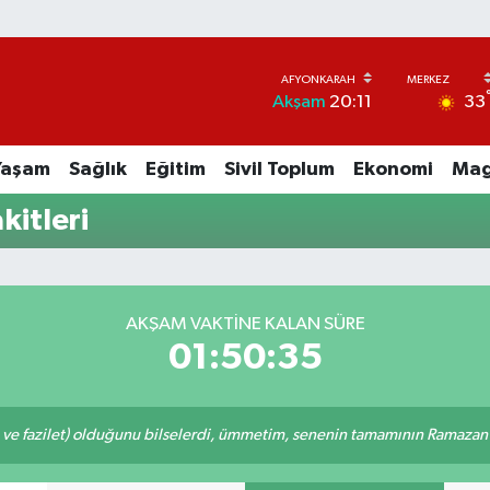
33
Akşam
20:11
Yaşam
Sağlık
Eğitim
Sivil Toplum
Ekonomi
Mag
kitleri
AKŞAM VAKTINE KALAN SÜRE
01:50:35
 ve fazilet) olduğunu bilselerdi, ümmetim, senenin tamamının Ramazan o