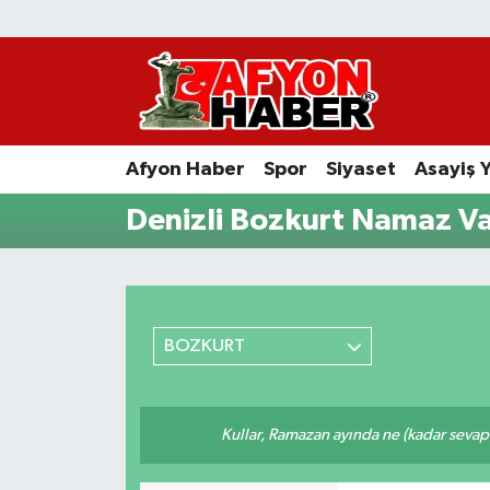
Afyon Haber
Siyaset
Afyon Haber
Spor
Siyaset
Asayiş 
Spor
Denizli Bozkurt Namaz Va
Asayiş Yaşam
Sağlık
BOZKURT
Eğitim
Sivil Toplum
Kullar, Ramazan ayında ne (kadar sevap
Ekonomi