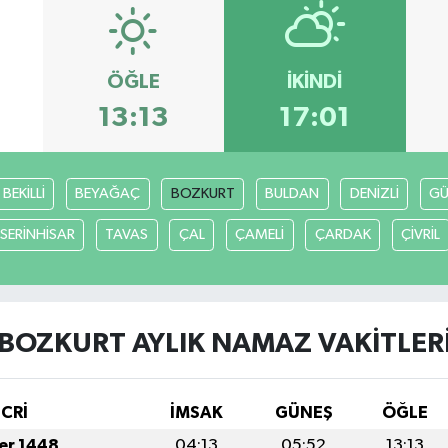
ÖĞLE
İKINDI
13:13
17:01
BEKİLLİ
BEYAĞAÇ
BOZKURT
BULDAN
DENİZLİ
GÜ
SERİNHİSAR
TAVAS
ÇAL
ÇAMELİ
ÇARDAK
ÇİVRİL
BOZKURT AYLIK NAMAZ VAKITLER
İCRİ
İMSAK
GÜNEŞ
ÖĞLE
fer 1448
04:13
05:52
13:13