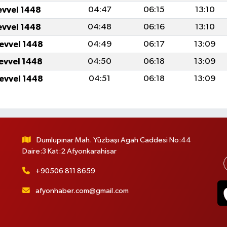
evvel 1448
04:47
06:15
13:10
evvel 1448
04:48
06:16
13:10
levvel 1448
04:49
06:17
13:09
levvel 1448
04:50
06:18
13:09
levvel 1448
04:51
06:18
13:09
Dumlupınar Mah. Yüzbaşı Agah Caddesi No:44
Daire:3 Kat:2 Afyonkarahisar
+90506 811 8659
afyonhaber.com@gmail.com