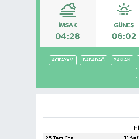
Magazin
İMSAK
GÜNEŞ
Etkinlikler
04:28
06:02
ACIPAYAM
BABADAĞ
BAKLAN
H
25 Tem Cts
11 Sa