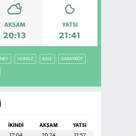
AKŞAM
YATSI
20:13
21:41
NEY
HONAZ
KALE
SARAYKÖY
I
İKINDI
AKŞAM
YATSI
17:04
20:24
21:57