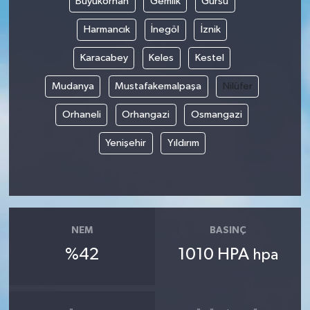
Büyükorhan
Gemlik
Gürsu
Harmancık
İnegöl
İznik
Karacabey
Keles
Kestel
Mudanya
Mustafakemalpaşa
Nilüfer
Orhaneli
Orhangazi
Osmangazi
Yenişehir
Yıldırım
NEM
BASINÇ
%42
1010 HPA
hpa