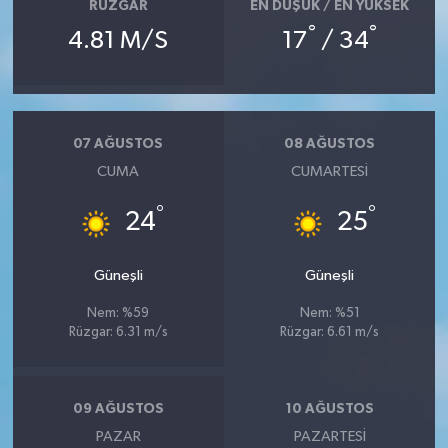
RÜZGAR
EN DÜŞÜK / EN YÜKSEK
°
°
4.81 M/S
17
/ 34
07 AĞUSTOS
08 AĞUSTOS
CUMA
CUMARTESI
°
°
24
25
Güneşli
Güneşli
Nem: %59
Nem: %51
Rüzgar: 6.31 m/s
Rüzgar: 6.61 m/s
09 AĞUSTOS
10 AĞUSTOS
PAZAR
PAZARTESI