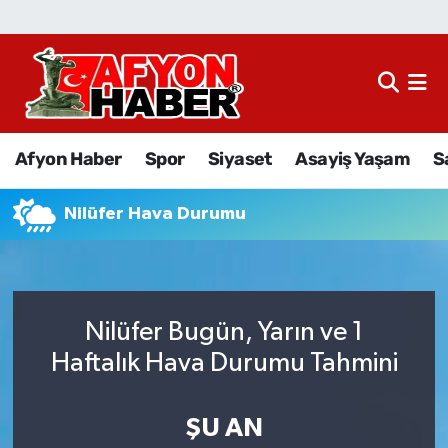
Afyon Haber
Siyaset
Afyon Haber
Spor
Siyaset
Asayiş Yaşam
S
Spor
Nilüfer Hava Durumu
Asayiş Yaşam
Sağlık
Nilüfer Bugün, Yarın ve 1
Eğitim
Haftalık Hava Durumu Tahmini
Sivil Toplum
ŞU AN
Ekonomi