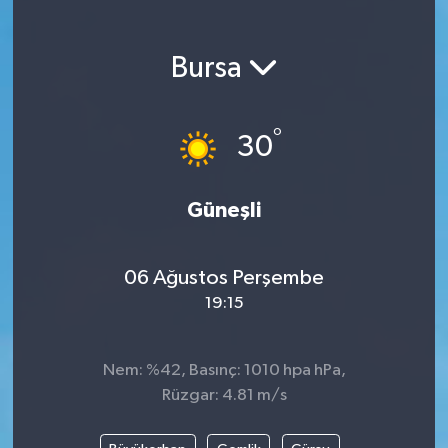
Magazin
Bursa
Etkinlikler
°
30
Güneşli
06 Ağustos Perşembe
19:15
Nem: %42, Basınç: 1010 hpa hPa,
Rüzgar: 4.81 m/s