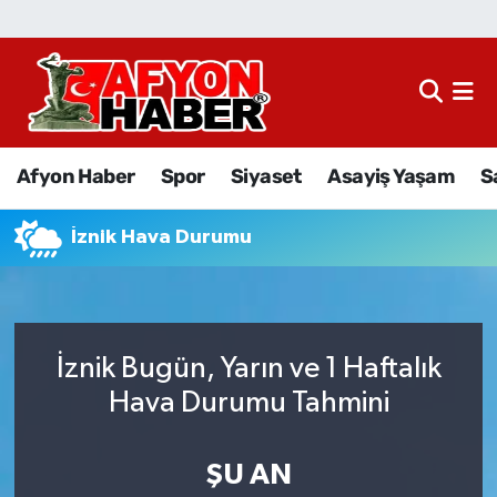
Afyon Haber
Siyaset
Afyon Haber
Spor
Siyaset
Asayiş Yaşam
S
Spor
İznik Hava Durumu
Asayiş Yaşam
Sağlık
İznik Bugün, Yarın ve 1 Haftalık
Eğitim
Hava Durumu Tahmini
Sivil Toplum
ŞU AN
Ekonomi