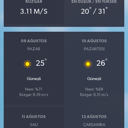
RÜZGAR
EN DÜŞÜK / EN YÜKSEK
°
°
3.11 M/S
20
/ 31
09 AĞUSTOS
10 AĞUSTOS
PAZAR
PAZARTESI
°
°
25
26
Güneşli
Güneşli
Nem: %71
Nem: %68
Rüzgar: 8.39 m/s
Rüzgar: 8.31 m/s
11 AĞUSTOS
12 AĞUSTOS
SALI
ÇARŞAMBA