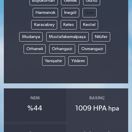
Büyükorhan
Gemlik
Gürsu
Harmancık
İnegöl
İznik
Karacabey
Keles
Kestel
Mudanya
Mustafakemalpaşa
Nilüfer
Orhaneli
Orhangazi
Osmangazi
Yenişehir
Yıldırım
NEM
BASINÇ
%44
1009 HPA
hpa