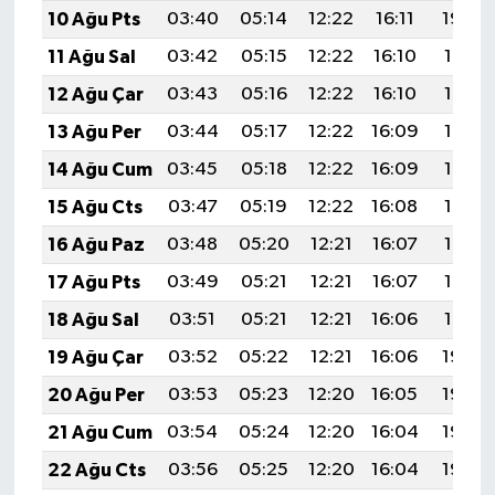
10 Ağu Pts
03:40
05:14
12:22
16:11
19:20
11 Ağu Sal
03:42
05:15
12:22
16:10
19:19
12 Ağu Çar
03:43
05:16
12:22
16:10
19:18
13 Ağu Per
03:44
05:17
12:22
16:09
19:17
14 Ağu Cum
03:45
05:18
12:22
16:09
19:16
15 Ağu Cts
03:47
05:19
12:22
16:08
19:14
16 Ağu Paz
03:48
05:20
12:21
16:07
19:13
17 Ağu Pts
03:49
05:21
12:21
16:07
19:12
18 Ağu Sal
03:51
05:21
12:21
16:06
19:10
19 Ağu Çar
03:52
05:22
12:21
16:06
19:09
20 Ağu Per
03:53
05:23
12:20
16:05
19:08
21 Ağu Cum
03:54
05:24
12:20
16:04
19:06
22 Ağu Cts
03:56
05:25
12:20
16:04
19:05