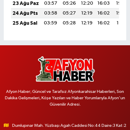
23 Ağu Paz
03:57
05:26
12:20
16:03
19:04
24 Ağu Pts
03:58
05:27
12:19
16:02
19:02
25 Ağu Sal
03:59
05:28
12:19
16:02
19:01
Afyon Haber; Güncel ve Tarafsız Afyonkarahisar Haberleri, Son
Dakika Gelişmeleri, Köşe Yazıları ve Haber Yorumlarıyla Afyon'un
Güvenilir Adresi.
Dumlupınar Mah. Yüzbaşı Agah Caddesi No:44 Daire:3 Kat:2