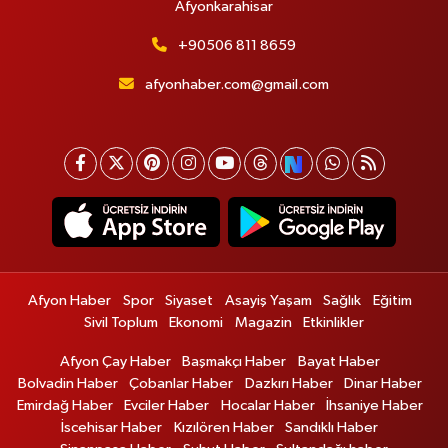
Afyonkarahisar
+90506 811 8659
afyonhaber.com@gmail.com
Afyon Haber
Spor
Siyaset
Asayiş Yaşam
Sağlık
Eğitim
Sivil Toplum
Ekonomi
Magazin
Etkinlikler
Afyon Çay Haber
Başmakçı Haber
Bayat Haber
Bolvadin Haber
Çobanlar Haber
Dazkırı Haber
Dinar Haber
Emirdağ Haber
Evciler Haber
Hocalar Haber
İhsaniye Haber
İscehisar Haber
Kızılören Haber
Sandıklı Haber