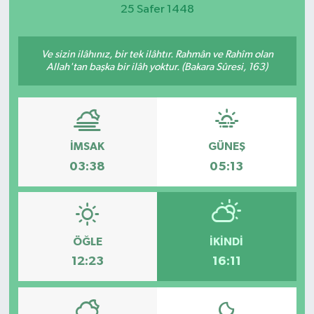
25 Safer 1448
Magazin
Ve sizin ilâhınız, bir tek ilâhtır. Rahmân ve Rahîm olan
Etkinlikler
Allah'tan başka bir ilâh yoktur. (Bakara Sûresi, 163)
İMSAK
GÜNEŞ
03:38
05:13
ÖĞLE
İKINDI
12:23
16:11