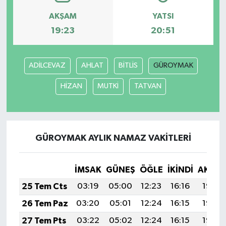
AKŞAM
YATSI
19:23
20:51
ADİLCEVAZ
AHLAT
BİTLİS
GÜROYMAK
HİZAN
MUTKİ
TATVAN
GÜROYMAK AYLIK NAMAZ VAKITLERI
İMSAK
GÜNEŞ
ÖĞLE
İKINDI
AKŞA
25 Tem Cts
03:19
05:00
12:23
16:16
19:37
26 Tem Paz
03:20
05:01
12:24
16:15
19:36
27 Tem Pts
03:22
05:02
12:24
16:15
19:35