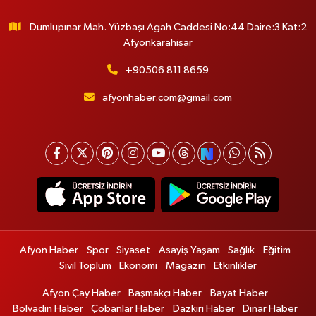
Dumlupınar Mah. Yüzbaşı Agah Caddesi No:44 Daire:3 Kat:2
Afyonkarahisar
+90506 811 8659
afyonhaber.com@gmail.com
Afyon Haber
Spor
Siyaset
Asayiş Yaşam
Sağlık
Eğitim
Sivil Toplum
Ekonomi
Magazin
Etkinlikler
Afyon Çay Haber
Başmakçı Haber
Bayat Haber
Bolvadin Haber
Çobanlar Haber
Dazkırı Haber
Dinar Haber