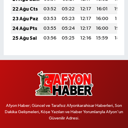
22 Ağu Cts
03:52
05:22
12:17
16:01
19:02
23 Ağu Paz
03:53
05:23
12:17
16:00
19:01
24 Ağu Pts
03:55
05:24
12:17
16:00
19:00
25 Ağu Sal
03:56
05:25
12:16
15:59
18:58
Afyon Haber; Güncel ve Tarafsız Afyonkarahisar Haberleri, Son
Dakika Gelişmeleri, Köşe Yazıları ve Haber Yorumlarıyla Afyon'un
Güvenilir Adresi.