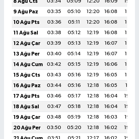
8 Ağu Cts
03:34
05:09
12:20
16:09
19:20
9 Ağu Paz
03:35
05:10
12:20
16:08
19:19
10 Ağu Pts
03:36
05:11
12:20
16:08
19:18
11 Ağu Sal
03:38
05:12
12:19
16:08
19:17
12 Ağu Çar
03:39
05:13
12:19
16:07
19:16
13 Ağu Per
03:40
05:14
12:19
16:07
19:14
14 Ağu Cum
03:42
05:15
12:19
16:06
19:13
15 Ağu Cts
03:43
05:16
12:19
16:05
19:12
16 Ağu Paz
03:44
05:16
12:18
16:05
19:11
17 Ağu Pts
03:46
05:17
12:18
16:04
19:09
18 Ağu Sal
03:47
05:18
12:18
16:04
19:08
19 Ağu Çar
03:48
05:19
12:18
16:03
19:07
20 Ağu Per
03:50
05:20
12:18
16:02
19:05
21 Ağu Cum
03:51
05:21
12:17
16:02
19:04