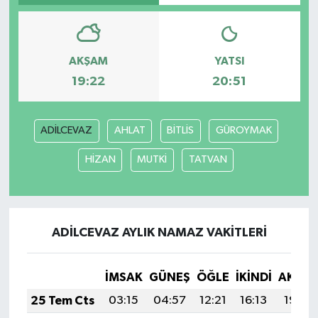
AKŞAM
YATSI
19:22
20:51
ADİLCEVAZ
AHLAT
BİTLİS
GÜROYMAK
HİZAN
MUTKİ
TATVAN
ADİLCEVAZ AYLIK NAMAZ VAKITLERI
İMSAK
GÜNEŞ
ÖĞLE
İKINDI
AKŞA
25 Tem Cts
03:15
04:57
12:21
16:13
19:34