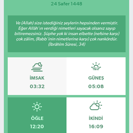
24 Safer 1448
Magazin
Ve (Allah) size istediğiniz şeylerin hepsinden vermiştir.
Etkinlikler
Eğer Allâh'ın verdiği nimetleri sayacak olsanız sayıp
bitiremezsiniz. Şüphe yok ki insan elbette (nefsine karşı)
çok zâlim, (Rabb'inin nimetlerine karşı) çok nankördür.
(İbrâhîm Sûresi, 34)
İMSAK
GÜNEŞ
03:32
05:08
ÖĞLE
İKINDI
12:20
16:09